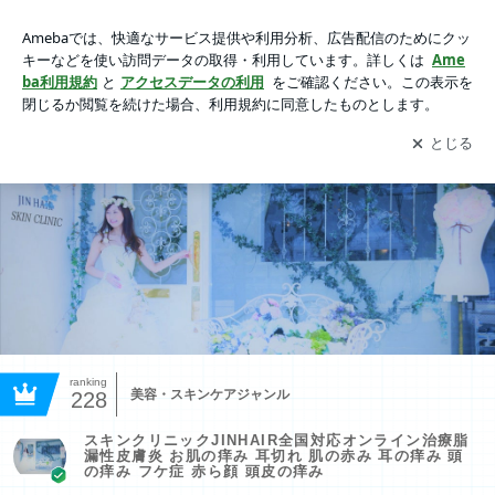
スキンクリニックJINHAIR全国対応オンライン治療脂漏性皮膚
炎 お肌の痒み 耳切れ 肌の赤み 耳の痒み 頭の痒み フケ症 赤ら
アプリをダウンロードして
ブログの更新通知
を受け取りまし
開く
顔 頭皮の痒み
ょう。
ranking
美容・スキンケアジャンル
228
スキンクリニックJINHAIR全国対応オンライン治療脂
漏性皮膚炎 お肌の痒み 耳切れ 肌の赤み 耳の痒み 頭
の痒み フケ症 赤ら顔 頭皮の痒み