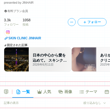
presented by JINHAIR
有料プラン会員
3.3k
1058
フォロー
フォロワー
投稿
SKIN CLINIC JINHAIR
固定された記事
日本の中心から愛を
あり
込めて。 スキンクリ
クリニ
2026年6月11日
2025
ニックJINHAIR 脂漏
脂漏
性皮膚炎 赤ら顔 フ
ら顔
ケ症
一覧
人気
画像
テーマ
記事の表示
絞り込みなし