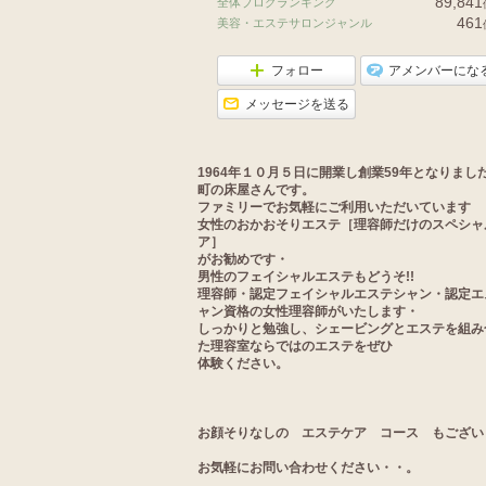
89,841
全体ブログランキング
461
美容・エステサロンジャンル
フォロー
アメンバーにな
メッセージを送る
1964年１０月５日に開業し創業59年となりまし
町の床屋さんです。
ファミリーでお気軽にご利用いただいています
女性のおかおそりエステ［理容師だけのスペシャ
ア］
がお勧めです・
男性のフェイシャルエステもどうそ!!
理容師・認定フェイシャルエステシャン・認定エ
ャン資格の女性理容師がいたします・
しっかりと勉強し、シェービングとエステを組み
た理容室ならではのエステをぜひ
体験ください。
お顔そりなしの エステケア コース もござい
お気軽にお問い合わせください・・。