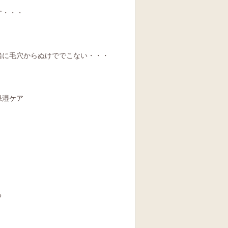
す・・・
緒に毛穴からぬけででこない・・・
保湿ケア
る