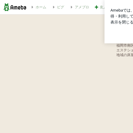
ホーム
ピグ
アメブロ
友人も唸る高見えす
日焼け止めかぶれに気を付けてね… | ヘアーサロン大和
ヘ
福岡市南
エステシ
地域の床