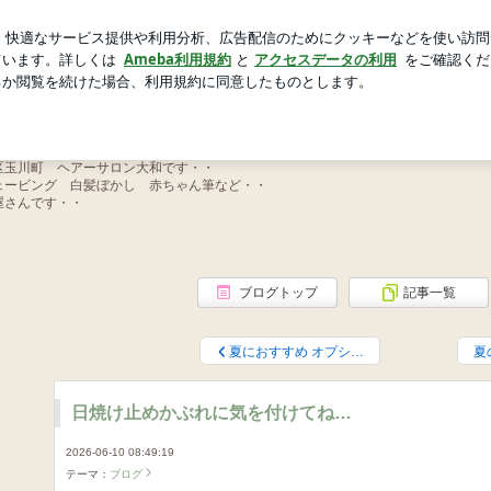
新規登録
ロ
るジュエリー
芸能人ブログ
人気ブログ
アーサロン大和
区玉川町 ヘアーサロン大和です・・
ェービング 白髪ぼかし 赤ちゃん筆など・・
屋さんです・・
ブログトップ
記事一覧
夏におすすめ オプシ…
夏
日焼け止めかぶれに気を付けてね…
2026-06-10 08:49:19
テーマ：
ブログ