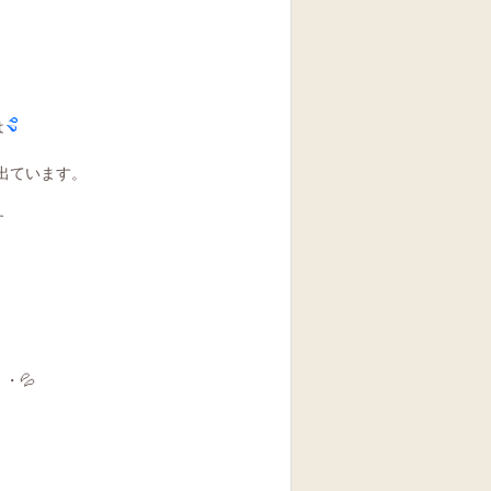
は
出ています。
す
・💦