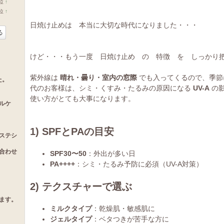
位
↑
ラ
位
↑
ン
ラ
キ
ン
日焼け止めは 本当に大切な時代になりました・・・
ン
キ
る
グ
ン
上
グ
昇
上
けど・・・もう一度 日焼け止め の 特徴 を しっかり
昇
紫外線は
晴れ・曇り・室内の窓際
でも入ってくるので、季節に
た。
代のお客様は、シミ・くすみ・たるみの原因になる
UV-A
の影
使い方がとても大事になります。
ルケ
1)
SPFとPAの目安
ステシ
合わせ
SPF30〜50
：外出が多い日
PA++++
：シミ・たるみ予防に必須（UV-A対策）
2)
テクスチャーで選ぶ
ます。
ミルクタイプ
：乾燥肌・敏感肌に
ジェルタイプ
：ベタつきが苦手な方に