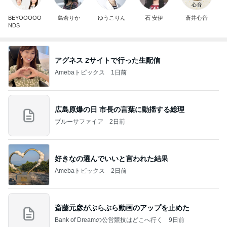
BEYOOOOO
島倉りか
ゆうこりん
石 安伊
蒼井心音
NDS
アグネス 2サイトで行った生配信
Amebaトピックス
1日前
広島原爆の日 市長の言葉に動揺する総理
ブルーサファイア
2日前
好きなの選んでいいと言われた結果
Amebaトピックス
2日前
斎藤元彦がぶらぶら動画のアップを止めた
Bank of Dreamの公営競技はどこへ行く
9日前