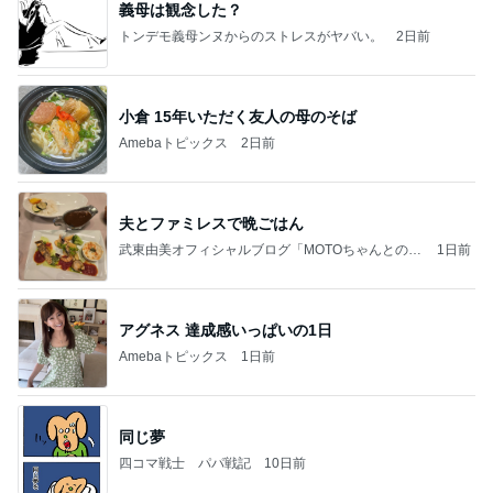
義母は観念した？
トンデモ義母ンヌからのストレスがヤバい。
2日前
小倉 15年いただく友人の母のそば
Amebaトピックス
2日前
夫とファミレスで晩ごはん
武東由美オフィシャルブログ「MOTOちゃんとのは
1日前
っぴぃな毎日」Powered by Ameba
アグネス 達成感いっぱいの1日
Amebaトピックス
1日前
同じ夢
四コマ戦士 パパ戦記
10日前