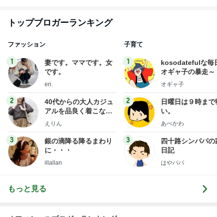
トップブロガーランキング
ファッション
子育て
1
1
妻です。ママです。女
kosodatefulな毎
です。
オギャ子の暴走～
eri.
オギャ子
2
2
40代からの大人カジュ
日曜日は９時まで
アルを品良く着こなす
い。
ファッションブログ
えりん
あべかわ
3
3
銀の滴降る降るまわり
四十路シンパパの
に・・・
日記
illallan
はやパパ
もっと見る