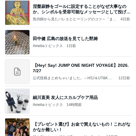
涅槃寂静をゴールに設定することがなぜ大事なの
か、シンボルを受容可能なメッセージとして投げる
ことが
気功師から見たバレエとヒーリングのコツ～「まと
4日前
いのば」ブログ
田中健 広島の放送を見てした黙祷
Amebaトピックス
1日前
【Hey! Say! JUMP ONE NIGHT VOYAGE】2026.
7/27
公式投稿まとめちゃいました。～HSJ＆UT&K.O.
12日前
～
細川直美 友人にスカルプケア用品
Amebaトピックス
14時間前
【プレゼント選び】お金で買えないもの！これがな
かなか難しい！