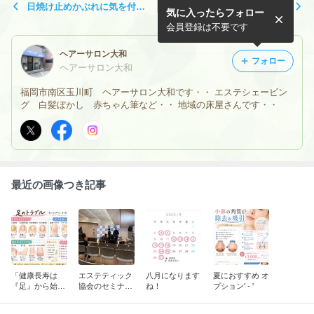
日焼け止めかぶれに気を付け
6月になりましたね・・・
気に入ったらフォロー
てね…
会員登録は不要です
ヘアーサロン大和
フォロー
ヘアーサロン大和
福岡市南区玉川町 ヘアーサロン大和です・・ エステシェービン
グ 白髪ぼかし 赤ちゃん筆など・・ 地域の床屋さんです・・
最近の画像つき記事
「健康長寿は
エステティック
八月になります
夏におすすめ オ
『足』から始ま
協会のセミナー
ね！
プション' ‐ '
る！いつまでも
で・・・
自分の足で歩く