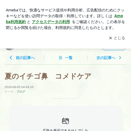
夏のイチゴ鼻 コメドケア | ヘアーサロン大和
アプリをダウンロードして
ブログの更新通知
を受け取りまし
開く
ょう。
ヘアーサロン大和
フォロー
前の記事へ
一覧
次の記事へ
夏のイチゴ鼻 コメドケア
2026-06-05 04:43:10
テーマ：
ブログ
広告を表示できませんでした