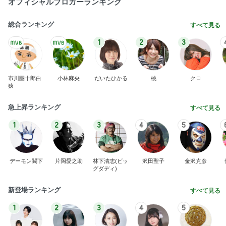
オフィシャルブロガーランキング
総合ランキング
すべて見る
1
2
3
市川團十郎白
小林麻央
だいたひかる
桃
クロ
猿
急上昇ランキング
すべて見る
1
2
3
4
5
デーモン閣下
片岡愛之助
林下清志(ビッ
沢田聖子
金沢克彦
グダディ)
新登場ランキング
すべて見る
1
2
3
4
5