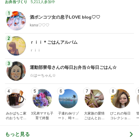
お弁当づくり
5,211人参加中
1
酒ポンコツ女の息子LOVE blog♡♡
kana♡♡♡
2
ｒｉｉ＊ごはんアルバム
ｒｉｉ
3
運動部寮母さんの毎日お弁当☆毎日ごはん☆
☆はーちゃん☆
4
5
6
7
8
みかぱちこ家
3兄弟ママも子
子連れdeリゾ
大家族の愛情
ぴこれの毎日
のおうちでご
育て終盤
ート、時々キ
ごはんとお弁
コレクション
はん
ャラ弁
当❤︎
♬.*ﾟ
もっと見る