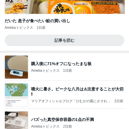
だいた 息子が食べたい鮭の買い出し
Amebaトピックス
1日前
記事を読む
購入後に71%オフになったまな板
Amebaトピックス
1日前
噴火に暑さ。ピークな八月は⚠️注意することが大切
❗️
マリアオフィシャルブログ「ひむかの風にさそわれ
2日前
て」Powered by Ameba
バズった真空保存容器の1点の不満
Amebaトピックス
2日前