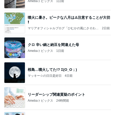
Amebaトピックス
1日前
噴火に暑さ。ピークな八月は⚠️注意することが大切
❗️
マリアオフィシャルブログ「ひむかの風にさそわれ
2日前
て」Powered by Ameba
クロ 辛い鍋と納豆を間違えた母
Amebaトピックス
1日前
桜島…噴火してた!? Σ(O_O；)
マッキー☆の日日是好日
4日前
リーダーシップ関連質疑のポイント
Amebaトピックス
24時間前