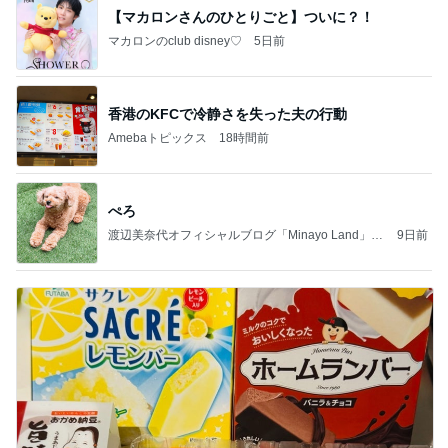
【マカロンさんのひとりごと】ついに？！
マカロンのclub disney♡
5日前
香港のKFCで冷静さを失った夫の行動
Amebaトピックス
18時間前
ぺろ
渡辺美奈代オフィシャルブログ「Minayo Land」P
9日前
owered by Ameba