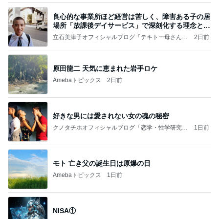
良心的な事業所ほど経営は苦しく、障害ある子の居
場所「放課後デイサービス」で深刻化する理念と現
実の
立石美津子オフィシャルブログ「テキトー母さんの
2日前
すすめ」Powered by Ameba
原田龍二 天気に恵まれた岩手ロケ
Amebaトピックス
2日前
好きな男には愛されない女の魂の秘密
クノタチホオフィシャルブログ「恋学・性学研究
1日前
室」Powered by Ameba
モト 亡き父の誕生日は原爆の日
Amebaトピックス
1日前
NISA①