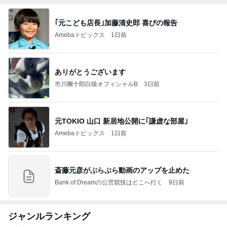
｢元こども店長｣加藤清史郎 喜びの報告
Amebaトピックス
1日前
ありがとうございます
市川團十郎白猿オフィシャルB
3日前
元TOKIO 山口 新居地公開に｢謙虚な部屋｣
Amebaトピックス
1日前
斎藤元彦がぶらぶら動画のアップを止めた
Bank of Dreamの公営競技はどこへ行く
9日前
ジャンルランキング