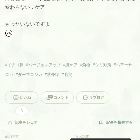
変わらない…ケア
もったいないですよ
#
イチゴ鼻
#
バージョンアップ
#
肌ケア
#
角栓
#
シミ対策
#
ヘアーサ
ロン
#
ダーマロジカ
#
紫外線
#
毛穴
いいね
コメント
リブログ
3
記事を報告する
記事をシェア
前の記事
次の記事