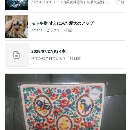
パラスジュエリー（白美女神宝珠）の夢の記録（続
1日前
編）
モト冬樹 甘えに来た愛犬のアップ
Amebaトピックス
2日前
2026/07/27(K) 4本
何でかな？何でだろ？
11日前