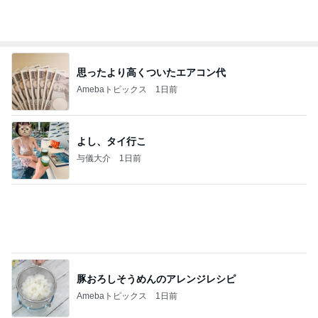
日東駒専や産近甲龍は英語よりも国語の攻略が重視
される、のかもしれない。
Bank of Dreamの公営競技はどこへ行く
11日前
豪華すぎて夫に引かれた朝ごはん
Amebaトピックス
2日前
【秩父鉄道】８/２～１１/３０開催 ガリガリ君が
秩父鉄道に遊びにやってくる！のご紹介です
秩父市議会議員 黒澤秀之 ブログ Powered by Ame
10日前
ba
ヴァンクリのお店のサイレント閉店
Amebaトピックス
1日前