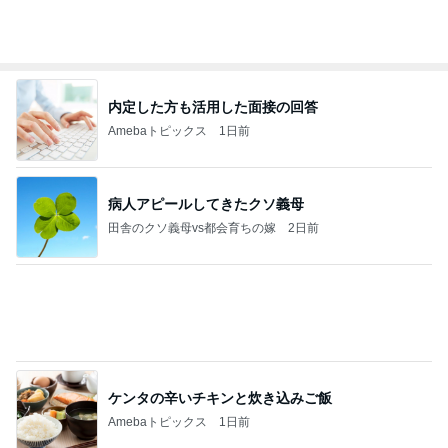
強子の楽しい（？）ママ友トラブル【年長編】第10
1話
ウメブログ
4日前
夫が破った息子の食べ物の約束
Amebaトピックス
1日前
能登揺れ、東北も⚠️夢見が増えて来ました❗️注意し
てください❗️
マリアオフィシャルブログ「ひむかの風にさそわれ
2日前
て」Powered by Ameba
椅子を洗ってくれたオットに感謝
Amebaトピックス
15時間前