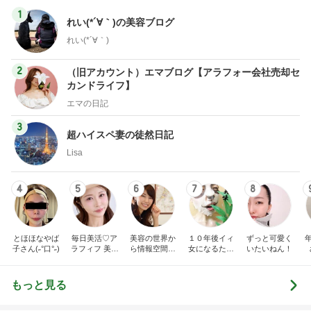
1
れい(*´∀｀)の美容ブログ
れい(*´∀｀)
2
（旧アカウント）エマブログ【アラフォー会社売却セ
カンドライフ】
エマの日記
3
超ハイスペ妻の徒然日記
Lisa
4
5
6
7
8
とほほなやば
毎日美活♡ア
美容の世界か
１０年後イィ
ずっと可愛く
子さん(˶°口°˶)
ラフィフ 美容
ら情報空間の
女になるため
いたいねん！
医療マニア
仕組み・書き
に！！ 女子的
換えの世界
美意識向上日
へ。人生を自
記。
もっと見る
由に幸せに変
えていく物語