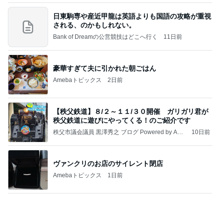
☆We're timelesz LIVE TOUR 2026 episode2 MO
MENTUM
☆☆☆ゆきちにっき☆☆☆
7日前
前医が延々と始めた蝉の分布説明
Amebaトピックス
1日前