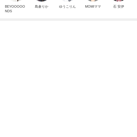
森口博子 41個のドーナツに感激
Amebaトピックス
1日前
悲しすぎて立ち直れない。
クロオフィシャルブログPowered by Ameba
2日前
怖くてしたことがない子どもの耳かき
Amebaトピックス
1日前