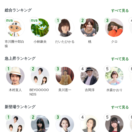
BEYOOOOO
島倉りか
ゆうこりん
MOMIママ
石 安伊
NDS