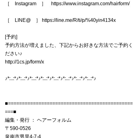
［ Instagram ］ https://www.instagram.com/hairform/
［ LINE@ ］ https://line.me/R/ti/p/%40yin4134x
[予約]
予約方法が増えました、下記からお好きな方法でご予約く
ださい♪
http://1cs.jp/form/x
♪*:..:*♪*:..:*♪*:..:*♪*:..:*♪*:..:*♪*:..:*♪*:..:*♪*:..:*♪
■=============================================
===■
編集・発行 ： ヘアーフォルム
〒590-0526
泉南市男里4-7-4