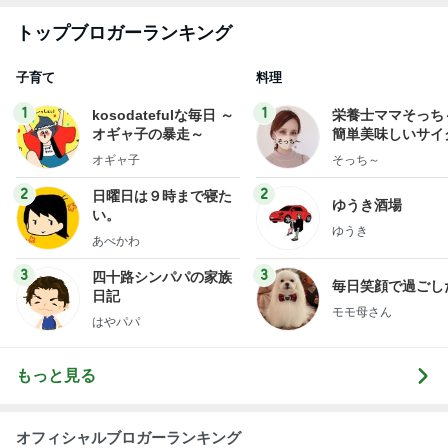
総合ランキング
すべて見る
1
2
3
市川團十郎白
小林麻央
だいたひかる
桃
クロ
猿
急上昇ランキング
すべて見る
1
2
3
4
5
木村直人
BEYOOOOO
美川憲一
吉岡淳
水森かおり
NDS
新登場ランキング
すべて見る
1
2
3
4
5