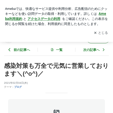
感染対策も万全で元気に営業しております＼(^o^)／ | hair form
アプリをダウンロードして
ブログの更新通知
を受け取りまし
開く
ょう。
hair form
フォロー
前の記事へ
一覧
次の記事へ
感染対策も万全で元気に営業しており
ます＼(^o^)／
2021年02月04日(木)
テーマ：
ブログ