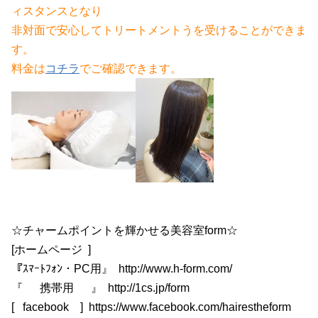
ィスタンスとなり
非対面で安心してトリートメントうを受けることができま
す。
料金は
コチラ
でご確認できます。
☆チャームポイントを輝かせる美容室form☆
[ホームページ ]
『ｽﾏｰﾄﾌｫﾝ・PC用』 http://www.h-form.com/
『 携帯用 』 http://1cs.jp/form
[ facebook ] https://www.facebook.com/hairestheform