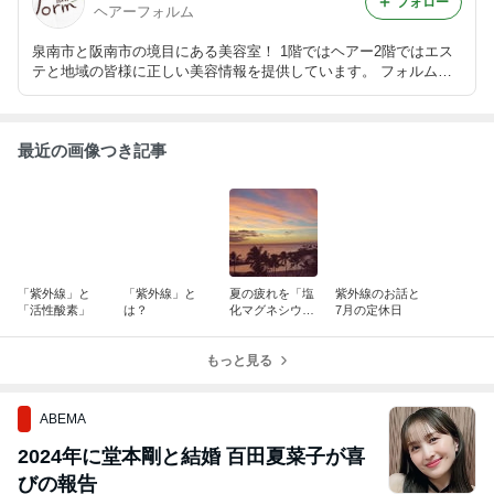
フォロー
ヘアーフォルム
泉南市と阪南市の境目にある美容室！ 1階ではヘアー2階ではエス
テと地域の皆様に正しい美容情報を提供しています。 フォルムは
見てても楽しめる工夫が、遊びに来てくださいね。
最近の画像つき記事
「紫外線」と
「紫外線」と
夏の疲れを「塩
紫外線のお話と
「活性酸素」
は？
化マグネシウ
7月の定休日
ム」ケアしてみ
ましょう。
もっと見る
ABEMA
2024年に堂本剛と結婚 百田夏菜子が喜
びの報告