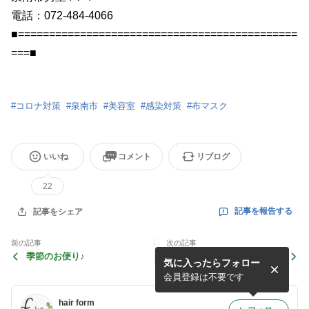
電話：072-484-4066
■=============================================
===■
#
コロナ対策
#
泉南市
#
美容室
#
感染対策
#
布マスク
いいね
コメント
リブログ
22
記事を報告する
記事をシェア
前の記事
次の記事
季節のお便り♪
a HAPPY NEW YEAR！フォ
気に入ったらフォロー
ルムです♪
会員登録は不要です
hair form