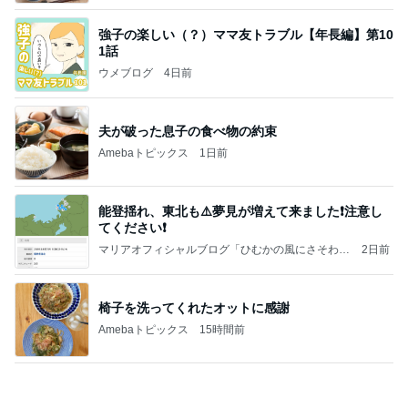
大当たり？！ディズニーストア夏祭り…何当た
る？！夏祭りくじに挑戦！！！
高校生Dヲタ Ꭰ-ᎮꭵꭹꭴのDisneyにっき！！✎ܚ
14日前
待ち受けにした幸運の前兆の光
Amebaトピックス
2日前