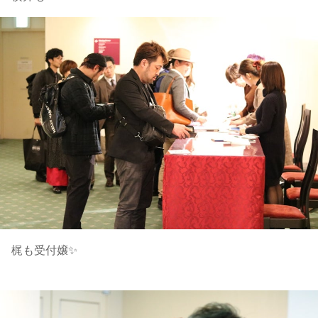
梶も受付嬢✨