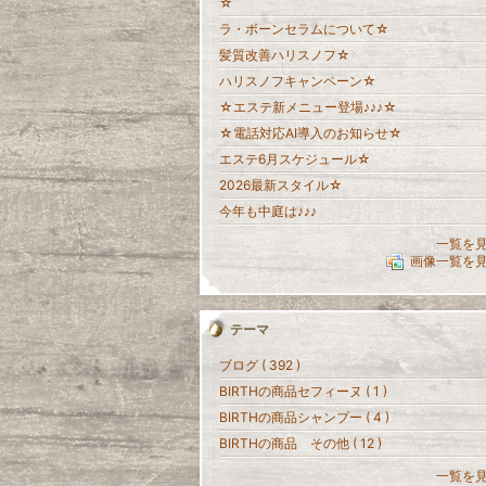
☆
ラ・ボーンセラムについて☆
髪質改善ハリスノフ☆
ハリスノフキャンペーン☆
☆エステ新メニュー登場♪♪♪☆
☆電話対応AI導入のお知らせ☆
エステ6月スケジュール☆
2026最新スタイル☆
今年も中庭は♪♪♪
一覧を
画像一覧を
テーマ
ブログ ( 392 )
BIRTHの商品セフィーヌ ( 1 )
BIRTHの商品シャンプー ( 4 )
BIRTHの商品 その他 ( 12 )
一覧を