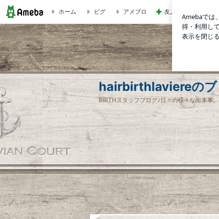
ホーム
ピグ
アメブロ
友人が朝に見た電線
☆電話対応AI導入のお知らせ☆ | hairbirthlaviereのブログ
hairbirthlaviere
BIRTHスタッフブログ♪日々の様々な出来事