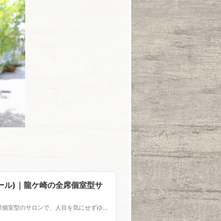
 ラヴィエール)｜龍ケ崎の全席個室型サ
龍ケ崎市のサロン、美容室BIRTH(バース)。広々とした空間の全席個室型のサロンで、人目を気にせずゆったりとおくつろぎいただけます。完全個室型の特別室もご用意。バリアフリー・キッズルーム完備で安心して有意義なお時間をお届けします