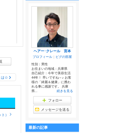
ヘアー･クレール 宮本
プロフィール
｜
ピグの部屋
覧
性別：
男性
お住まいの地域：
兵庫県
自己紹介：今年で美容生活
とは☆
44年！ 早いですね～♪ お客
様の「綺麗＆健康」に携わ
れる事に感謝です。 兵庫
県...
続きを見る
フォロー
メッセージを送る
ット）
最新の記事