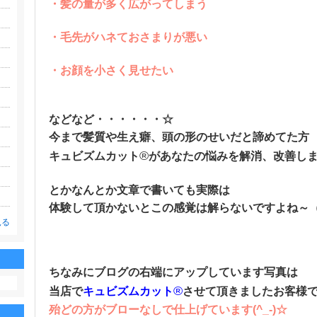
・髪の量が多く広がってしまう
・毛先がハネておさまりが悪い
・お顔を小さく見せたい
などなど・・・・・・☆
今まで髪質や生え癖、頭の形のせいだと諦めてた方
®
キュビズムカット
があなたの悩みを解消、改善し
とかなんとか文章で書いても実際は
体験して頂かないとこの感覚は解らないですよね～
見る
ちなみにブログの右端にアップしています写真は
®
当店で
キュビズムカット
させて頂きましたお客様
殆どの方がブローなしで仕上げています(^_-)☆