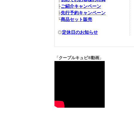
ご紹介キャンペーン
├
先行予約キャンペーン
├
商品セット販売
└
定休日のお知らせ
◎
『
クープルキュビ®動画
』