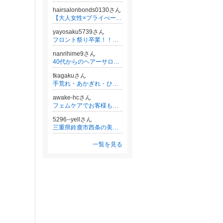
hairsalonbonds0130さん
【大人女性×プライべートサロン】大宮のトリートメントヘアケア専門店ボンズ◆年齢とともに気になる髪のお悩みを解消◎
yayosaku5739さん
フロント祭り卒業！！！ ”私”で選ばれ月商３倍へ！！ 愛され選ばれる起業家育成ブログ
nanrihime9さん
40代からのヘアーサロン『WAVE 本間信介 美容室』
更新
tkagakuさん
手荒れ・あかぎれ・ひび割れ対策室。美容師・理容師さん専用の絆創膏（ばんそうこう）屋ブログ。
awake-hcさん
フェムケアでお客様も自分も輝く！安心の美容室経営をあなたに
5296--yellさん
三重県鈴鹿市西条の美容院 美容室 サロンYELLのブログ
一覧を見る