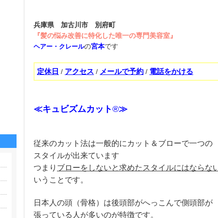
兵庫県 加古川市 別府町
『髪の悩み改善に特化した唯一の専門美容室』
の
宮本
です
ヘアー・クレール
定休日
アクセス
メールで予約
電話をかける
/
/
/
≪キュビズムカット
®
≫
従来のカット法は一般的にカット＆ブローで一つの
スタイルが
出来ています
つまり
ブローをしないと求めたスタイルにはならな
いうことです。
日本人の頭（骨格）は後頭部がへっこんで側頭部が
張っている人が多いのが特徴です。