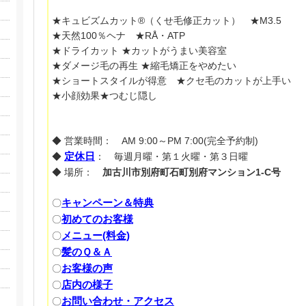
★キュビズムカット®（くせ毛修正カット） ★M3.5
★天然100％ヘナ ★RÅ・ATP
★ドライカット ★カットがうまい美容室
★ダメージ毛の再生 ★縮毛矯正をやめたい
★ショートスタイルが得意 ★クセ毛のカットが上手い
★小顔効果★つむじ隠し
◆ 営業時間： AM 9:00～PM 7:00(完全予約制)
定休日
◆
： 毎週月曜・第１火曜・第３日曜
◆ 場所：
加古川市別府町石町別府マンション1-C号
キャンペーン＆特典
〇
初めてのお客様
〇
メニュー(料金)
〇
髪のＱ＆Ａ
〇
お客様の声
〇
店内の様子
〇
お問い合わせ・アクセス
〇