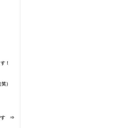
ます！
（笑）
です
⇒