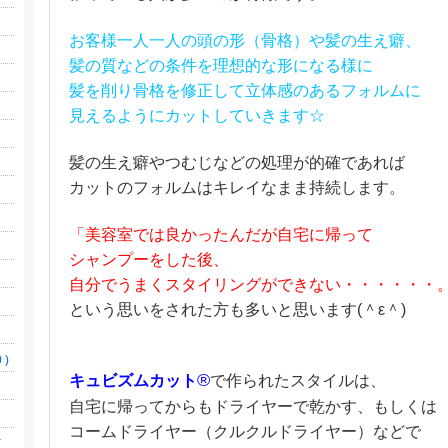
お客様一人一人の頭の形（骨格）や髪の生え癖、
髪の質などの
条件を理想的な形になる様に
髪を削り骨格を修正して
立体感のあるフォルムに
見えるようにカットしていきます☆
髪の生え癖やつむじなどの処理が的確であれば
カットのフォルムはキレイなまま持続します。
「美容室では良かったんだが自宅に帰って
シャンプーをした後、
自分でうまくスタイリングができない・・・・・・
という
思いをされた方も多いと思います(＾ε＾)
)
®
キュビズムカット
で作られたスタイルは、
自宅に帰ってからもドライヤーで乾かす、もしくは
コームドライヤー（クルクルドライヤー）などで
(