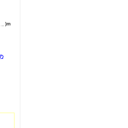
 )m
の
』