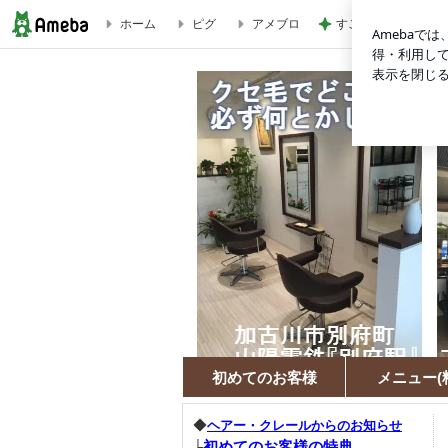
ホーム
ピグ
アメブロ
すごい剣幕で私に訴
キュビズムカット®ってどんなカット？ | キュビズムカット®(
初めてのお客様
メニュー(
◆
ヘアー・クレールからのお知らせ
初めてのお客様の特典
├