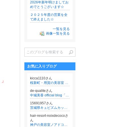
2026年新年明けましてお
めでとうございます☆
２０２５年度の営業を全
て終えました☆
一覧を見る
画像一覧を見る
お気に入りブログ
kicca1110さん
。」
桜新町・用賀の美容室 kiccaのブログ
de-qualiteさん
中城美香 official blog「紡ぐ Time to be beautiful」
15691957さん
茨城県キュビズムカット認定スタイリスト
hair-resort-noixdecocoさ
ん
神戸の美容室ノアドココのブログ