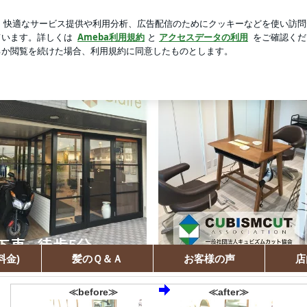
新規登録
ロ
えてきた患者
芸能人ブログ
人気ブログ
3D立体ｶｯﾄ)の出来る美容室 くせ毛専門美容室 ヘアー・クレー
料金)
髪のＱ＆Ａ
お客様の声
店
≪before≫
≪after≫