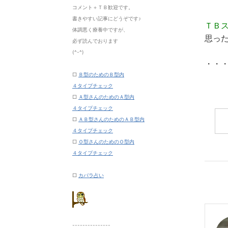
コメント＋ＴＢ歓迎です。
書きやすい記事にどうぞです♪
ＴＢ
体調悪く療養中ですが、
思っ
必ず読んでおります
(^-^)
・・
□
Ｂ型のためのＢ型内
４タイプチェック
□
Ａ型さんのためのＡ型内
４タイプチェック
□
ＡＢ型さんのためのＡＢ型内
４タイプチェック
□
Ｏ型さんのためのＯ型内
４タイプチェック
□
カバラ占い
---------------