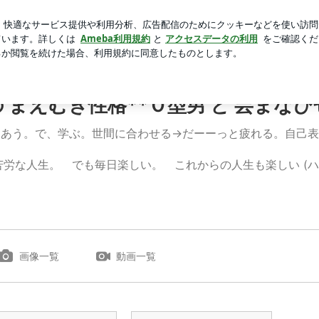
らの行き先
芸能人ブログ
人気ブログ
新規登録
ログイ
と 芸まなびせいかつ
 まえむき性格**Ｏ型男 と 芸まな
にあう。で、学ぶ。世間に合わせる→だーーっと疲れる。自己表
苦労な人生。 でも毎日楽しい。 これからの人生も楽しい (ハズ
画像一覧
動画一覧