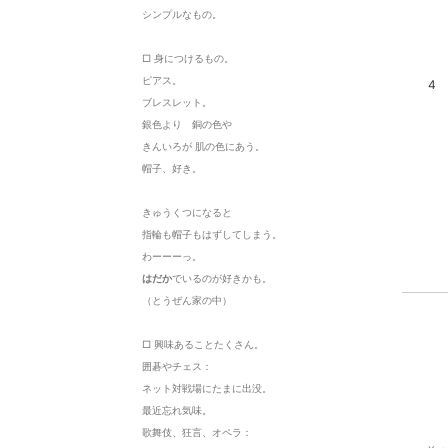
シンプルなもの。
□ 身につけるもの。
ピアス。
4
ブレスレット。
銀色より 銅の色や
きんいろが 肌の色にあう。
帽子、好き。
きゅうくつになると
指輪も帽子もはずしてしまう。
わーーーっ。
はだか
でいるのが好きかも。
（とうぜん家の中）
□ 興味あることたくさん。
囲碁やチェス：
ネット対戦場にたまに出没。
最近忘れ気味。
歌舞伎、狂言、オペラ：