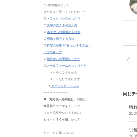
*～練習場所として
きがねなく使ってください～*
◇
トラックバックのしかた
◇
文字の大きさの変え方
◇
本文中への画像の入れ方
◇
画像を保存する方法
◇
特定の記事を1番上にする方法：
日付の変え方
◇
携帯からの更新のしかた
◇
メールフォームのつくりかた
メールはこちらから
メアドなしで送れます
→
メールを送ってみる
----------------
同じテ
■「
海外個人節約旅行
」関係は
海外脱出テーマ
をクリック
晴
（まだ記事少ないですが…）
200
もうすぐ
３０ヶ国
、かな？
引
かじった言葉いろいろ。
200