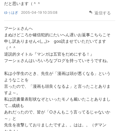
だと思います（＾＾ゞ
ゆぅはぎ
2005-04-19 10:35:08
返信する
フーシェさんへ
まぬけどころか確信犯的にたいへん遅いお返事こちらこそ
申し訳ありません<(_ _)> goo読ませていただいてます
（＾＾
逆説的タイトル『マンガは五官をだめにする！』
フーシェさんはいろいろなブログを持っていそうですね。
私は小学生のとき、先生が「漫画は頭が悪くなる」という
ようなことを
言ったので、「漫画も頭良くなるよ」と言ったことありま
すよ～。
私は読書量表彰状なぞといったモノも戴いたことありまし
て…成績も
あれだったので、皆が「○さんもこう言ってるじゃないか
～」と
先生を攻撃しておりましたですよ。。はは。。（ヂマン