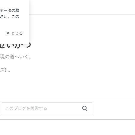
ン
びせいかつ
現の道へいく。
) 。