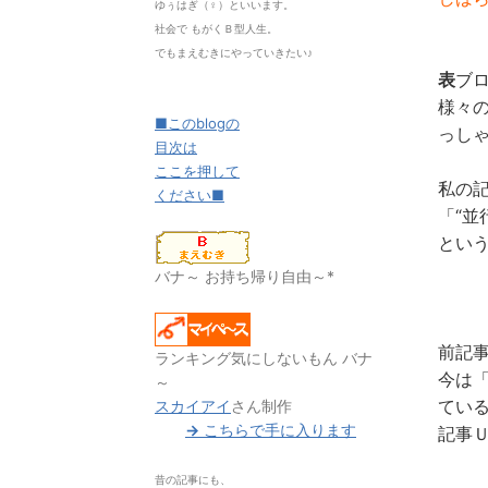
ゆぅはぎ（♀）といいます。
社会で もがくＢ型人生。
でもまえむきにやっていきたい♪
表
ブ
様々
■このblogの
っしゃ
目次は
ここを押して
私の
ください■
「“並
とい
バナ～ お持ち帰り自由～*
前記
ランキング気にしないもん バナ
今は
～
てい
スカイアイ
さん制作
→
こちらで手に入ります
記事Ｕ
昔の記事にも、