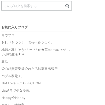
お気に入りブログ
リヴブロ
おしりをつつく、ほっぺをつつく。
地球と暮らそう*＾ー＾*☆★苺mamaのやさし
い節約生活★☆
裏話
◇白銅貨音楽堂◇れとろ絵葉書出張所
バブル家電＋。
Not Love,But AFFECTION
Lica*ラヴ少女漫画。
Happy☆Happy!
せきらら性教育