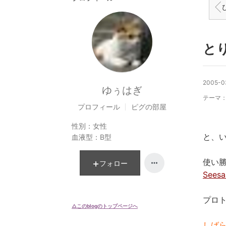
と
2005-0
ゆぅはぎ
テーマ
プロフィール
ピグの部屋
性別：
女性
と、
血液型：
B型
使い勝
フォロー
Sees
プロト
△このblogのトップページへ
しば