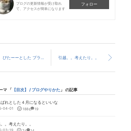
ブログの更新情報が受け取れ
フォロー
て、アクセスが簡単になります
ぴたーーとした ブラをつくる
引越。。考えたり。。
ーマ 「
【目次】 / ブログやりかた
」 の記事
ればれとした４月になるといいな
5-04-01
188
19
越。。考えたり。。
5-03-19
7
14