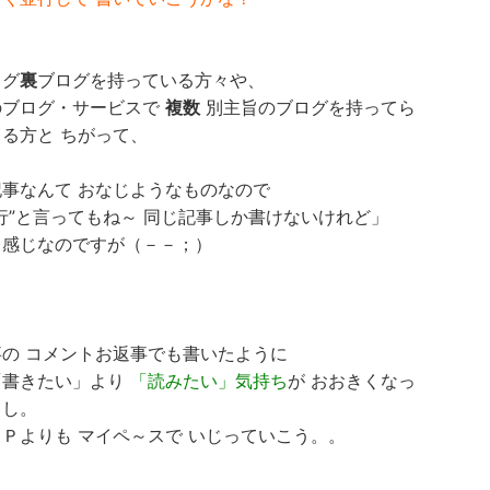
ログ
裏
ブログを持っている方々や、
のブログ・サービスで
複数
別主旨のブログを持ってら
る方と ちがって、
記事なんて おなじようなものなので
行”と言ってもね～ 同じ記事しか書けないけれど」
う感じなのですが（－－；）
事の コメントお返事でも書いたように
「書きたい」より
「読みたい」気持ち
が おおきくなっ
るし。
Ｐよりも マイペ～スで いじっていこう。。