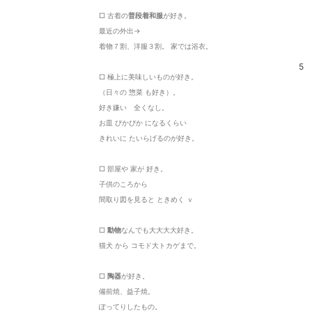
□ 古着の
普段着和服
が好き。
最近の外出→
着物７割、洋服３割。 家では浴衣。
5
□ 極上に美味しいものが好き。
（日々の 惣菜 も好き）。
好き嫌い 全くなし。
お皿 ぴかぴか になるくらい
きれいに たいらげるのが好き。
□ 部屋や 家が 好き。
子供のころから
間取り図を見ると ときめく ｖ
□
動物
なんでも大大大大好き。
猫犬 から コモド大トカゲまで。
□
陶器
が好き。
備前焼、益子焼。
ぽってりしたもの。