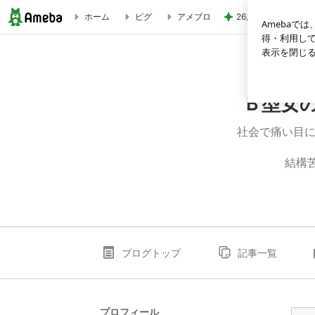
26度の日にこれか
ホーム
ピグ
アメブロ
とりあえず つくってみる | Ｂ型女の まえむき性格**Ｏ型男 
Ｂ型女の
社会で痛い目
結構
ブログトップ
記事一覧
プロフィール