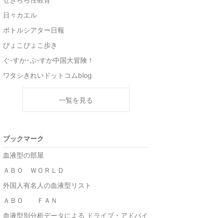
日々カエル
ボトルシアター日報
ぴょこぴょこ歩き
ぐ-すか･ぶ-すか中国大冒険！
ワタシきれいドットコムblog
一覧を見る
ブックマーク
血液型の部屋
ＡＢＯ ＷＯＲＬＤ
外国人有名人の血液型リスト
ＡＢＯ ＦＡＮ
血液型別分析データによる ドライブ・アドバイ