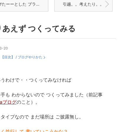
ぴたーーとした ブラをつくる
引越。。考えたり。。
りあえず つくってみる
3-20
：
【目次】 / ブログやりかた
いうわけで・・つくってみなければ
手も わからないので つくってみました（前記事
aaブログ
のこと）。
タイプなので まだ場所は ご披露無し。
らく並行して 書いていこうかな？