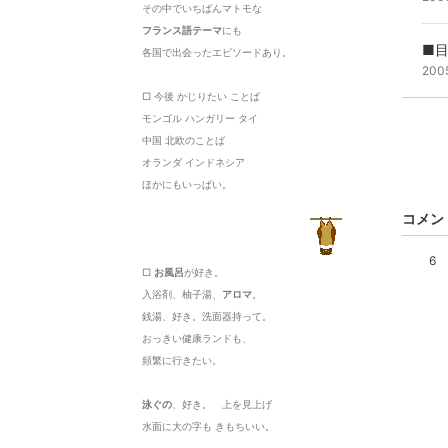
その中でいちばんマトモな
フランス語テーマ
にも
■
各国で出会ったエピソードあり。
200
□ 今後 かじりたい ことば
モンゴル ハンガリー タイ
中国 北欧のことば
オランダ インドネシア
ほかにもいっぱい。
コメン
6
□
お風呂
が好き。
入浴剤、柚子湯、
アロマ
。
銭湯、好き。洗面器持って。
おっきい健康ランドも、
頻繁に行きたい。
泳ぐの
、好き。 上を見上げ
水面に大の字も きもちいい。