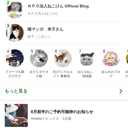
2
ＮＰＯ法人ねこけん Official Blog
ＮＰＯ法人ねこけん
3
猫マンガ 米子さん
米子（こめこ）
4
5
6
7
8
ファーブル家
まだらダラダ
社)アニマルエ
ねりまねこ・
あられのブロ
のブログ
ラ猫
イド 事務局＆
地域猫
グ
みんなの日記
もっと見る
8月前半のご予約可能枠のお知らせ
Amebaトピックス
1日前