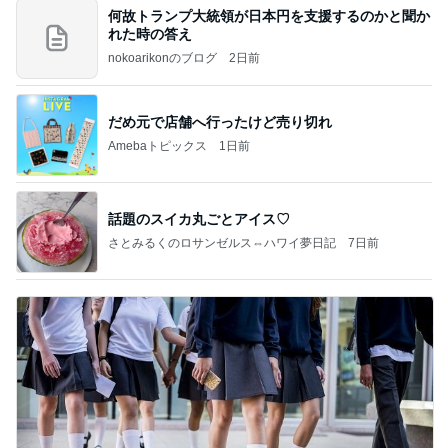
何故トランプ大統領が日本円を支援するのかと聞か
れた時の答え
nokoarikonのブログ
2日前
だめ元で店舗へ行ったけど売り切れ
Amebaトピックス
1日前
話題のスイカ丸ごとアイス♡
さとみるくのロサンゼルス⇔ハワイ夢日記
7日前