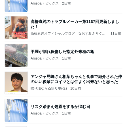
Amebaトピックス
2日前
高橋直純のトラブルメーカー第1167回更新しまし
た！
高橋直純オフィシャルブログ「なおずみぶろぐ」
11日前
Powered by Ameba
甲羅が割れ負傷した指定外来種の亀
Amebaトピックス
1日前
アンジャ児嶋さん相葉ちゃんと食事で紹介された仲
のいい後輩にコイツとは仲よく出来ないと思った
喋り場ならぬ語り場(仮)
10日前
リスク踏まえ処置をするか悩む日
Amebaトピックス
1日前