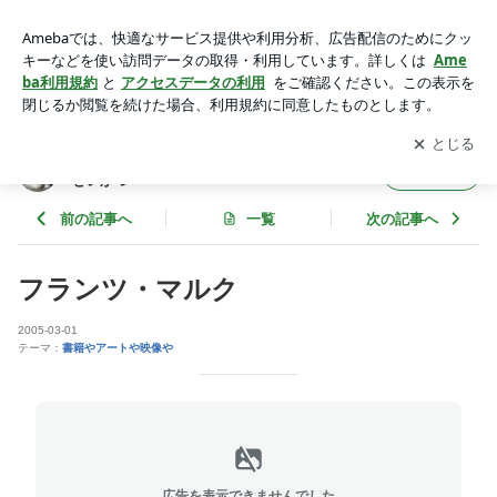
フランツ・マルク | Ｂ型女の まえむき性格**Ｏ型男 と 芸まな
びせいかつ
アプリをダウンロードして
ブログの更新通知
を受け取りまし
開く
ょう。
Ｂ型女の まえむき性格**Ｏ型男 と 芸まなび
フォロー
せいかつ
前の記事へ
一覧
次の記事へ
フランツ・マルク
2005-03-01
テーマ：
書籍やアートや映像や
広告を表示できませんでした