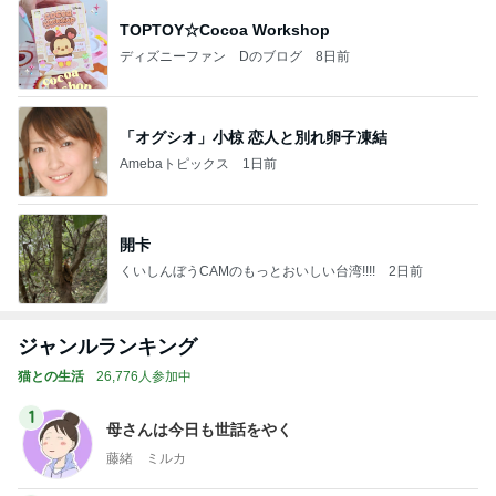
TOPTOY☆Cocoa Workshop
ディズニーファン Dのブログ
8日前
「オグシオ」小椋 恋人と別れ卵子凍結
Amebaトピックス
1日前
開卡
くいしんぼうCAMのもっとおいしい台湾!!!!
2日前
ジャンルランキング
猫との生活
26,776人参加中
1
母さんは今日も世話をやく
藤緒 ミルカ