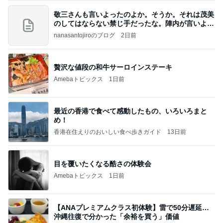
敬三さんも言いよったのよか。そうか。それは茂美
のしてはならない禁じ手だったな。陣内が言いよる
のよ
nanasantojiroのブログ
2日前
贅沢な値段の和牛サーロインステーキ
Amebaトピックス
1日前
最近の香港で食べて感動したもの、いろいろまと
め！
香港在住えりのおいしい食べ歩きガイド
13日前
目を覆いたくなる酷さの体験会
Amebaトピックス
1日前
【ANAプレミアムクラス初体験】雷で50分遅延…
沖縄往復で分かった「余裕を買う」価値