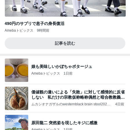
490円のサプリで息子の身長復活
Amebaトピックス
9時間前
記事を読む
娘も美味しいかぼちゃポタージュ
Amebaトピックス
1日前
価値観の違いによる「失敗」に対して感情的に反省
しない 私だけの宗教仮称略称偶然と暗合教教義候
補
ムカシオナガザルのwesternblack brain stool2024
4日前
年（令和6）11月25日以来減酒断煙再開ムカシオナ
ガザル
原田龍二 突然姿を現したキジに感激
Amebaトピックス
1日前