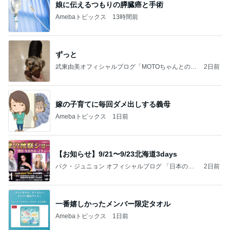
娘に伝えるつもりの膵臓癌と手術
Amebaトピックス
13時間前
ずっと
武東由美オフィシャルブログ「MOTOちゃんとのは
2日前
っぴぃな毎日」Powered by Ameba
嫁の子育てに毎回ダメ出しする義母
Amebaトピックス
1日前
【お知らせ】9/21〜9/23北海道3days
パク・ジュニョン オフィシャルブログ 「日本の
2日前
心」 powered by Ameba
一番嬉しかったメンバー限定タオル
Amebaトピックス
1日前