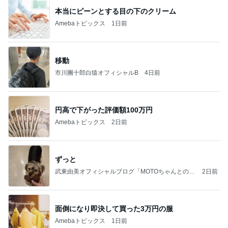
本当にピーンとする目の下のクリーム
Amebaトピックス
1日前
移動
市川團十郎白猿オフィシャルB
4日前
円高で下がった評価額100万円
Amebaトピックス
2日前
ずっと
武東由美オフィシャルブログ「MOTOちゃんとのは
2日前
っぴぃな毎日」Powered by Ameba
面倒になり即決して買った3万円の服
Amebaトピックス
1日前