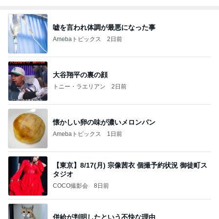
嘘を言われ体調が最悪になった事
Amebaトピックス
2日前
大谷翔平の裏の顔
トニー・ラエリアン
2日前
懐かしい卵の味が濃いメロンパン
Amebaトピックス
1日前
【東京】8/17(月) 宗像茜衣 個撮予約状況 御徒町ス
タジオ
COCO撮影会
8日前
併給が判明したという不快な理由