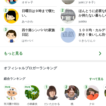
オギャ子
yuki (ドキ子）
2
2
日曜日は９時まで寝た
ほんとうに必要な
い。
か持たない暮らし
ep Life Simple
あべかわ
yukiko
ンテリアのきろく
3
3
四十路シンパパの家族
１００均・カルデ
日記
好き！食いしん坊
らりん☆のブログ
はやパパ
☆きらりん☆
もっと見る
オフィシャルブロガーランキング
総合ランキング
すべて見る
1
2
3
市川團十郎白
小林麻央
だいたひかる
桃
クロ