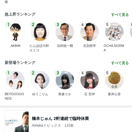
猿
急上昇ランキング
すべて見る
1
2
3
4
5
AKB48
たんぽぽ川村
北村総一朗
北別府学
OCHA NORM
エミコ
A
新登場ランキング
すべて見る
1
2
3
4
5
BEYOOOOO
ゆうこりん
島倉りか
石 安伊
蒼井心音
NDS
橋本じゅん 2軒連続で臨時休業
Amebaトピックス
1日前