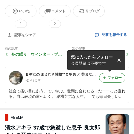
いいね
コメント
リブログ
1
2
記事を報告する
記事をシェア
前の記事
次の記事
冬の眠り ウィンター・ブル
食卓に 一度も上らなかった
気に入ったらフォロー
ー その１
食物
会員登録は不要です
Ｂ型女の まえむき性格**Ｏ型男 と 芸まなびせいかつ
フォロー
ゆぅはぎ
社会で痛い目にあう。で、学ぶ。世間に合わせる→だーーっと疲れ
る。自己表現の道へいく。 結構苦労な人生。 でも毎日楽しい。
これからの人生も楽しい (ハズ) 。
ABEMA
清水アキラ 37歳で急逝した息子 良太郎