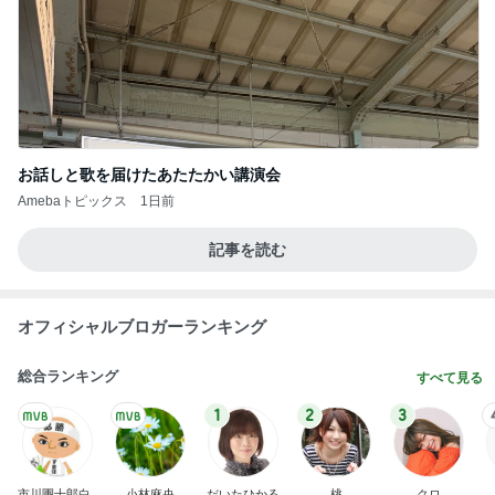
お話しと歌を届けたあたたかい講演会
Amebaトピックス
1日前
記事を読む
オフィシャルブロガーランキング
総合ランキング
すべて見る
1
2
3
市川團十郎白
小林麻央
だいたひかる
桃
クロ