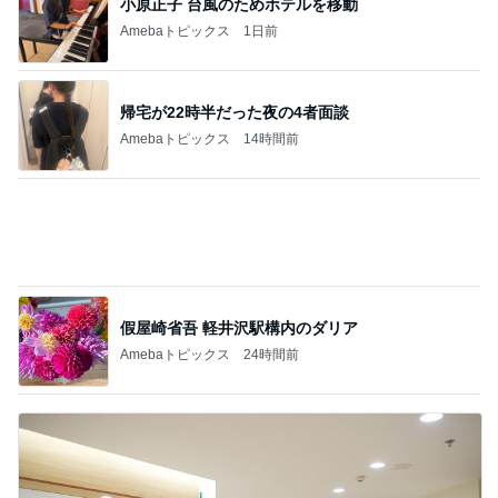
児童から暴行受け精神科に通う担任
Amebaトピックス
20時間前
記事を読む
はしのえみ 歯医者が苦手な親子
Amebaトピックス
1日前
野沢直子 即完したトークイベント
Amebaトピックス
1日前