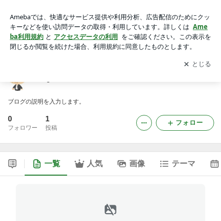
hagane0719のブログ
アプリをダウンロードして
ブログの更新通知
を受け取りまし
開く
ょう。
hagane0719のブログ
ブログの説明を入力します。
0
1
フォロー
フォロワー
投稿
一覧
人気
画像
テーマ