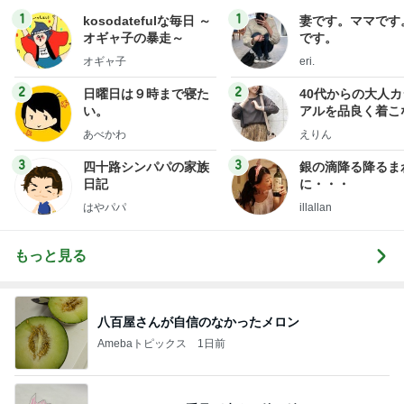
1
1
kosodatefulな毎日 ～
妻です。ママです
オギャ子の暴走～
です。
オギャ子
eri.
2
2
日曜日は９時まで寝た
40代からの大人
い。
アルを品良く着こ
ファッションブロ
あべかわ
えりん
3
3
四十路シンパパの家族
銀の滴降る降るま
日記
に・・・
はやパパ
illallan
もっと見る
八百屋さんが自信のなかったメロン
Amebaトピックス
1日前