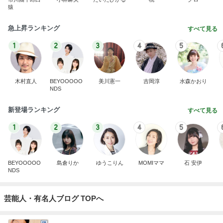
猿
急上昇ランキング
すべて見る
1
2
3
4
5
木村直人
BEYOOOOO
美川憲一
吉岡淳
水森かおり
NDS
新登場ランキング
すべて見る
1
2
3
4
5
BEYOOOOO
島倉りか
ゆうこりん
MOMIママ
石 安伊
NDS
芸能人・有名人ブログ TOPへ