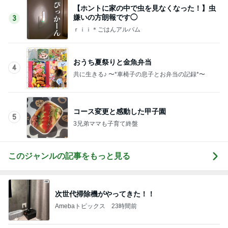
【ホントに家の中で虫を見なくなった！】虫
嫌いの方朗報です◯
3
ｒｉｉ＊ごはんアルバム
おうち夏祭りと金魚弁当
4
共に生きる♪ 〜*車椅子の息子とお弁当の記録*〜
コース変更と感動した甲子園
5
3兄弟ママも子育て終盤
このジャンルの記事をもっと見る
次世代掃除機がやってきた！！
Amebaトピックス
23時間前