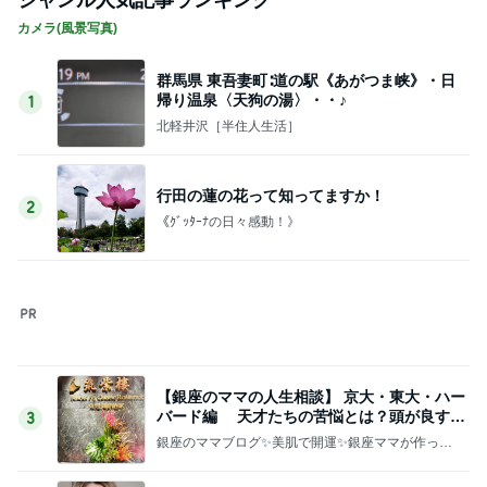
ジャンル人気記事ランキング
カメラ(風景写真)
群馬県 東吾妻町∶道の駅《あがつま峡》・日
帰り温泉〈天狗の湯〉・・♪
1
北軽井沢［半住人生活］
行田の蓮の花って知ってますか！
2
《ｸﾞｯﾀｰﾅの日々感動！》
【銀座のママの人生相談】 京大・東大・ハー
バード編 天才たちの苦悩とは？頭が良すぎ
3
て悩む人
銀座のママブログ✨美肌で開運✨銀座ママが作った
化粧品✨銀座クラブ高嶋25歳で開店✨高嶋りえ子
お着物でエルメス バーキン コーデ