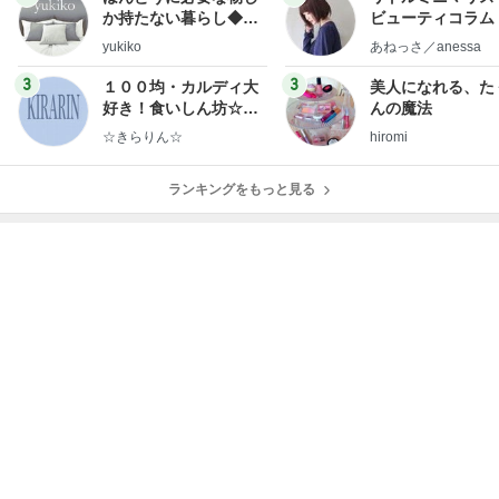
か持たない暮らし◆Ke
ビューティコラム 
ep Life Simple◆〜イ
little minimalist'
yukiko
あねっさ／anessa
ンテリアのきろく〜
uty colum
3
3
１００均・カルディ大
美人になれる、た
好き！食いしん坊☆き
んの魔法
らりん☆のブログ
☆きらりん☆
hiromi
ランキングをもっと見る
オフィシャルブロガーランキング
総合ランキング
すべて見る
1
2
3
市川團十郎白
小林麻央
だいたひかる
桃
クロ
猿
急上昇ランキング
すべて見る