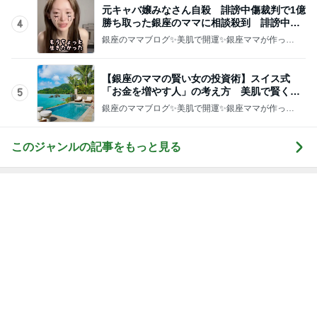
元キャバ嬢みなさん自殺 誹謗中傷裁判で1億
勝ち取った銀座のママに相談殺到 誹謗中傷
4
は正義じゃない
銀座のママブログ✨美肌で開運✨銀座ママが作った
化粧品✨銀座クラブ高嶋25歳で開店✨高嶋りえ子
お着物でエルメス バーキン コーデ
【銀座のママの賢い女の投資術】スイス式
「お金を増やす人」の考え方 美肌で賢く金
5
運UP これが正解
銀座のママブログ✨美肌で開運✨銀座ママが作った
化粧品✨銀座クラブ高嶋25歳で開店✨高嶋りえ子
お着物でエルメス バーキン コーデ
このジャンルの記事をもっと見る