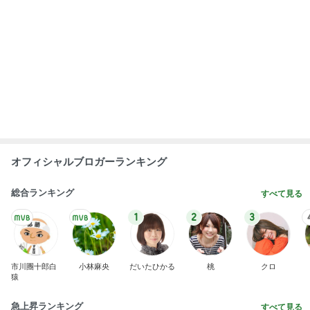
1
2
3
4
5
AKB48
たんぽぽ川村
北村総一朗
北別府学
OCHA NORM
エミコ
A
新登場ランキング
すべて見る
1
2
3
4
5
BEYOOOOO
ゆうこりん
島倉りか
石 安伊
蒼井心音
NDS
This site is protected by reCAPTCHA and
the Google
Privacy Policy
and
Terms of Service
apply.
安心・安全なご利用のために
お問い合わせ
ヘルプ
利用規約