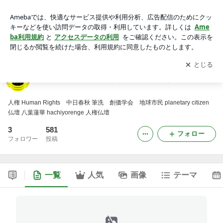
人権 Human 八葉蓮華 （創価学会 仏壇）
アプリをダウンロードして
ブログの更新通知
を受け取りまし
開く
ょう。
人権 Human 八葉蓮華 （創価学会 仏壇）
人権 Human Rights 中日春秋 筆洗 創価学会 地球市民 planetary citizen
仏壇 八葉蓮華 hachiyorenge 人権仏壇
3
581
フォロー
フォロワー
投稿
一覧
人気
画像
テーマ