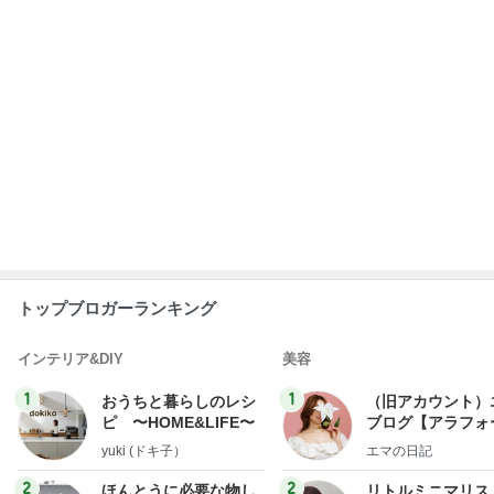
トップブロガーランキング
インテリア&DIY
美容
1
1
おうちと暮らしのレシ
（旧アカウント）
ピ 〜HOME&LIFE〜
ブログ【アラフォ
社売却セカンドラ
yuki (ドキ子）
エマの日記
フ】
2
2
ほんとうに必要な物し
リトルミニマリス