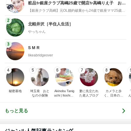
粧品✨銀座クラブ高嶋25歳で開店✨高嶋りえ子 お着
物でエルメス バーキン コーデ
【銀座クラブ高嶋】元OL婚約破棄から24歳で銀座ママ25歳でオーナーママ銀座 美肌で開運♡パワースポット巡り高嶋りえ子ブログ
2
北軽井沢［半住人生活］
やっちゃん
3
S M R
likeabridgeover
4
5
6
7
8
秘密基地
埼玉発 おと
Akinobu Tanig
妻に先立たれ
カメラと歩
なの小探険
uchi | Itoshima
た老人ブログ
く、日本の風
Landscape Ph
景スナップ紀
otographer
行
もっと見る