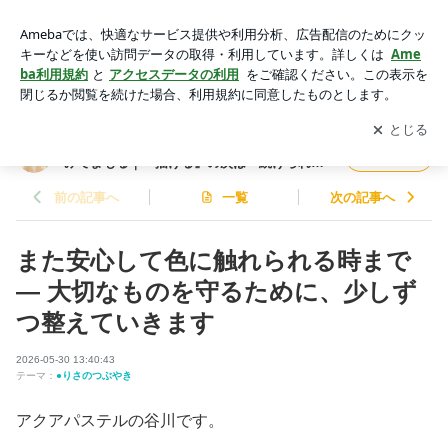
また安心して色に触れられる時まで ― 大切なものを守るため
に、少しずつ整えていきます | アクアパステル 谷川梨紗 や
アプリをダウンロードして
ブログの更新通知
を受け取りまし
開く
さしさを仕組みでまもる｜『描ける』の次は『続けられる』
ょう。
へ 東大阪 パステルアート教室
アクアパステル 谷川梨紗 やさしさを仕組
フォロー
みでまもる｜『描ける』の次は『続けられ
る』へ 東大阪 パステルアート教室
前の記事へ
一覧
次の記事へ
また安心して色に触れられる時まで
― 大切なものを守るために、少しず
つ整えていきます
2026-05-30 13:40:43
テーマ：
●りさのつぶやき
アクアパステルの谷川です。