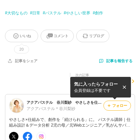
#
大切なもの
#
日常
#
パステル
#
やさしい世界
#
創作
いいね
コメント
リブログ
20
記事を報告する
記事をシェア
次の記事
やさしい世界を守るには、や
気に入ったらフォロー
さしさだけでは足りなかった
会員登録は不要です
アクアパステル 谷川梨紗 やさしさを仕組みでまもる｜『描ける』の次は『続けられる』へ 東大阪 パステルアート教室
フォロー
アクアパステル＊谷川梨紗
やさしさ×仕組みで、創作を「続けられる」に。 パステル講師｜仕
組み設計＆データ分析 2児の母／元Webエンジニア／乳がんサバイ
バー オンライン講座 累計500名超｜実録「守りの設計」発信中