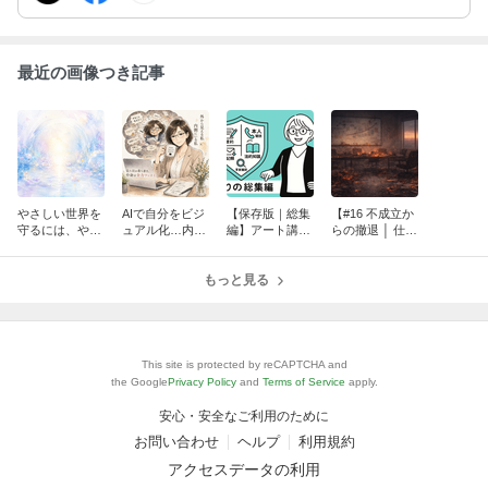
最近の画像つき記事
やさしい世界を
AIで自分をビジ
【保存版｜総集
【#16 不成立か
守るには、やさ
ュアル化…内側
編】アート講師
らの撤退 │ 仕組
しさだけでは足
の私がバレた話
のための「守り
み屋ブログ】
りなかった
｜テンプレ付き
の設計」
もっと見る
This site is protected by reCAPTCHA and
the Google
Privacy Policy
and
Terms of Service
apply.
安心・安全なご利用のために
お問い合わせ
ヘルプ
利用規約
アクセスデータの利用