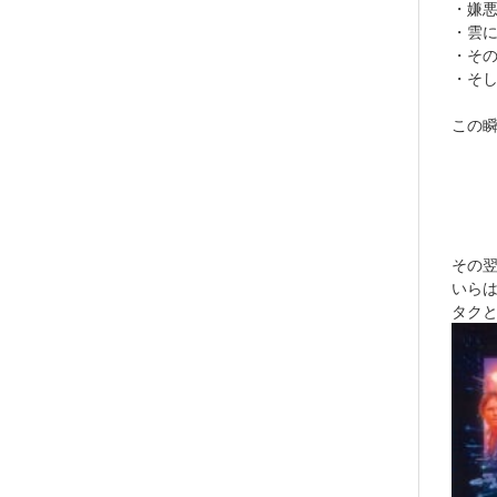
・嫌
・雲
・そ
・そ
この
その
いら
タク