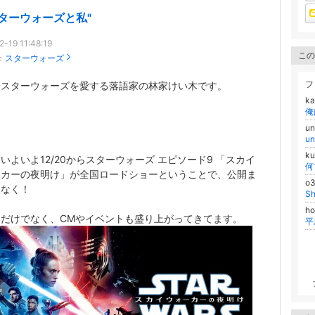
スターウォーズと私"
2-19 11:48:19
この
：
スターウォーズ
フ
一スターウォーズを愛する落語家の林家けい木です。
k
俺
u
u
k
いよいよ12/20からスターウォーズ エピソード9 「スカイ
何
ーカーの夜明け」が全国ロードショーということで、公開ま
o
もなく！
S
h
ンだけでなく、CMやイベントも盛り上がってきてます。
平