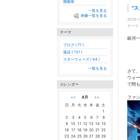
御園座
"
一覧を見る
画像一覧を見る
2019-1
テーマ
テーマ
銀河
ブログ ( 71 )
落語 ( 721 )
スターウォーズ ( 44 )
一覧を見る
さて、
ウォ
で間
カレンダー
ファ
<<
8月
>>
日
月
火
水
木
金
土
1
2
3
4
5
6
7
8
9
10
11
12
13
14
15
16
17
18
19
20
21
22
23
24
25
26
27
28
29