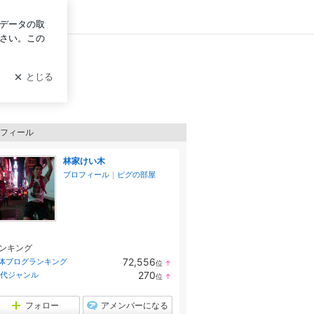
ログイン
フィール
林家けい木
プロフィール
｜
ピグの部屋
ンキング
72,556
体ブログランキング
位
↑
ラ
270
0代ジャンル
位
↑
ン
ラ
キ
ン
ン
キ
フォロー
アメンバーになる
グ
ン