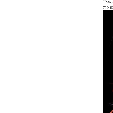
EP3
のを