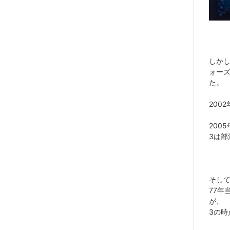
しか
ォーズ
た。
200
200
3は
そし
77年
が、
3の時