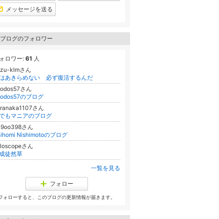
上
グ
メッセージを送る
昇
上
昇
ブログのフォロワー
ォロワー:
61
人
azu-klmさん
はあきらめない 必ず復活するんだ
nodos57さん
nodos57のブログ
uranaka1107さん
でもマニアのブログ
39oo398さん
hihomi Nishimotoのブログ
oloscopeさん
成徒然草
一覧を見る
フォロー
フォローすると、このブログの更新情報が届きます。