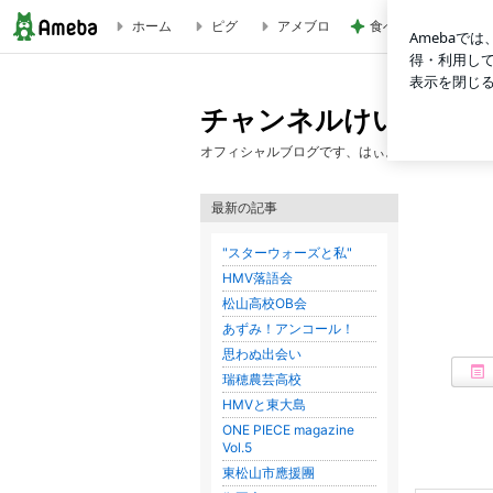
ホーム
ピグ
アメブロ
食べたりんごの種か
チャンネルけい木
チャンネルけい木
オフィシャルブログです、はぃ。
最新の記事
"スターウォーズと私"
HMV落語会
松山高校OB会
あずみ！アンコール！
思わぬ出会い
瑞穂農芸高校
HMVと東大島
ONE PIECE magazine
Vol.5
東松山市應援團