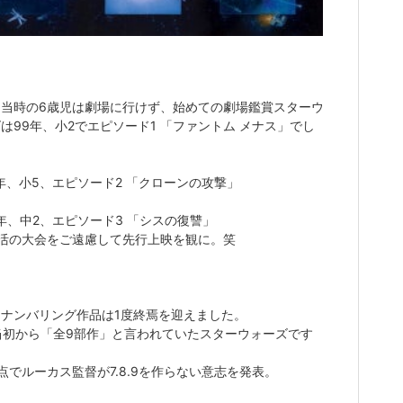
し当時の6歳児は劇場に行けず、始めての劇場鑑賞スターウ
は99年、小2でエピソード1 「ファントム メナス」でし
2年、小5、エピソード2 「クローンの攻撃」
5年、中2、エピソード3 「シスの復讐」
部活の大会をご遠慮して先行上映を観に。笑
てナンバリング作品は1度終焉を迎えました。
当初から「全9部作」と言われていたスターウォーズです
点でルーカス監督が7.8.9を作らない意志を発表。