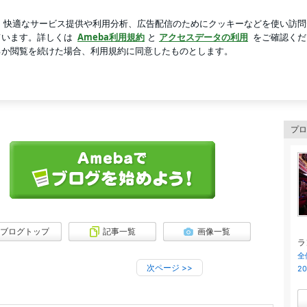
ら始めた水耕栽培
芸能人ブログ
人気ブログ
新規登録
プロ
ブログトップ
記事一覧
画像一覧
ラ
全
次ページ
>>
2