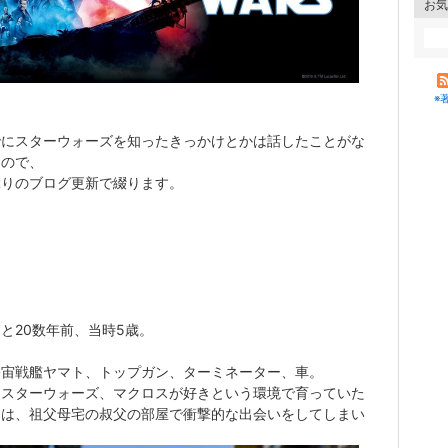
お気
※
でにスターウォーズを知ったきっかけとかは話したことがな
たので、
ぶりのブログ更新で綴ります。
と20数年前、当時5歳。
宇宙戦艦ヤマト、トップガン、ターミネーター、車。
はスターウォーズ、マクロスが好きという環境で育っていた
らは、祖父母宅の叔父の部屋で衝撃的な出会いをしてしまい
。