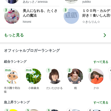
あねっさ／anessa
yukiko
uty colum
ンテリアのきろく
3
3
美人になれる、たくさ
１００均・カルデ
んの魔法
好き！食いしん坊
らりん☆のブログ
hiromi
☆きらりん☆
もっと見る
オフィシャルブロガーランキング
総合ランキング
すべて見る
1
2
3
市川團十郎白
小林麻央
だいたひかる
桃
クロ
猿
急上昇ランキング
すべて見る
1
2
3
4
5