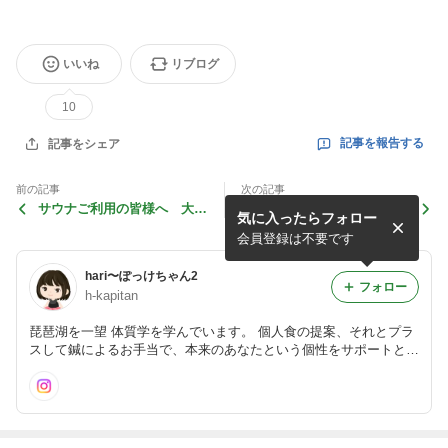
いいね
リブログ
10
記事を報告する
記事をシェア
前の記事
次の記事
サウナご利用の皆様へ 大切
papamama応援day
気に入ったらフォロー
なお知らせです。
会員登録は不要です
hari〜ぽっけちゃん2
フォロー
h-kapitan
琵琶湖を一望 体質学を学んでいます。 個人食の提案、それとプラ
スして鍼によるお手当で、本来のあなたという個性をサポートとで
きたらと思います。 日常を少し離れて、自分自身と向き合える場
所づくりをはじめています。