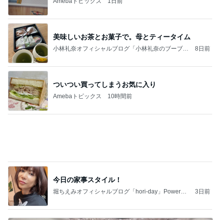
Amebaトピックス
1日前
アルツハイマー病が第3の糖尿病と呼ばれる理由…
糖の摂りすぎが脳細胞を破壊しかねないインスリン
の恐
サクラサク ご縁の神様ありがとうございます☆
6日前
アグネス 長男が孫へする読み聞かせ
Amebaトピックス
11時間前
和歌山の味をどうぞ！セブン 玉林園監修 グリーン
ソフト風シュー
POP☆STAR 〜甘党女子の戯言〜
2日前