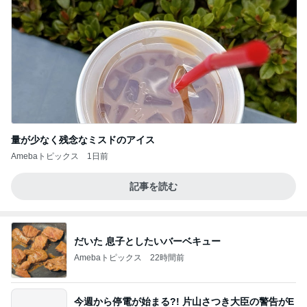
量が少なく残念なミスドのアイス
Amebaトピックス
1日前
記事を読む
だいた 息子としたいバーベキュー
Amebaトピックス
22時間前
今週から停電が始まる?! 片山さつき大臣の警告がE