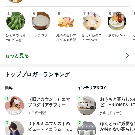
4
5
6
7
8
ひとりでもま
ラテログ
紅子のセレブ
みねみねのス
あやめCafe
めにがんばる
なグルメ日記
イーツ&食パ
ブログ
ンブログ❤️
もっと見る
トップブロガーランキング
美容
インテリア&DIY
1
1
（旧アカウント）エマ
おうちと暮らしの
ブログ【アラフォー会
ピ 〜HOME&LI
社売却セカンドライ
エマの日記
yuki (ドキ子）
フ】
2
2
リトルミニマリストの
ほんとうに必要な
ビューティコラム The
か持たない暮らし
little minimalist's bea
ep Life Simple