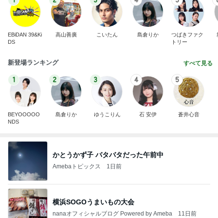
EBiDAN 39&Ki
高山善廣
こいたん
島倉りか
つばきファク
DS
トリー
新登場ランキング
すべて見る
1
2
3
4
5
BEYOOOOO
島倉りか
ゆうこりん
石 安伊
蒼井心音
NDS
かとうかず子 バタバタだった午前中
Amebaトピックス
1日前
横浜SOGOうまいもの大会
nanaオフィシャルブログ Powered by Ameba
11日前