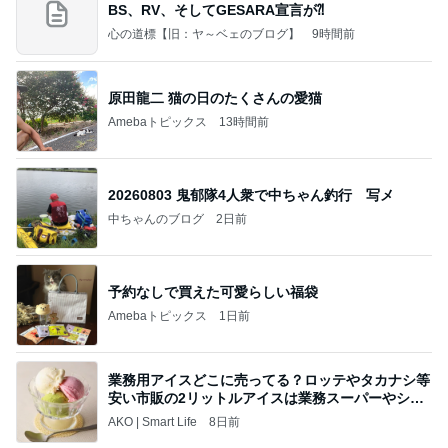
BS、RV、そしてGESARA宣言が⁈
心の道標【旧：ヤ～ベェのブログ】
9時間前
原田龍二 猫の日のたくさんの愛猫
Amebaトピックス
13時間前
20260803 鬼郁隊4人衆で中ちゃん釣行 写メ
中ちゃんのブログ
2日前
予約なしで買えた可愛らしい福袋
Amebaトピックス
1日前
業務用アイスどこに売ってる？ロッテやタカナシ等
安い市販の2リットルアイスは業務スーパーやシャ
トレ
AKO | Smart Life
8日前