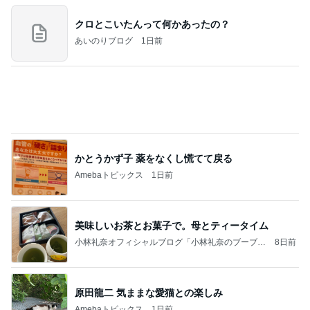
クロとこいたんって何かあったの？
あいのりブログ
1日前
かとうかず子 薬をなくし慌てて戻る
Amebaトピックス
1日前
美味しいお茶とお菓子で。母とティータイム
小林礼奈オフィシャルブログ「小林礼奈のブーブー
8日前
ブログ」Powered by Ameba
原田龍二 気ままな愛猫との楽しみ
Amebaトピックス
1日前
今日の家事スタイル！
堀ちえみオフィシャルブログ「hori-day」Powered
3日前