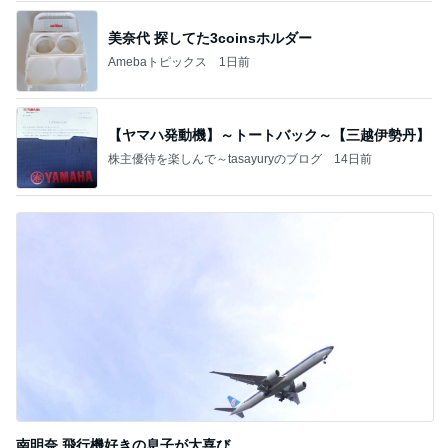
美奈代 探してた3coinsホルダー
Amebaトピックス
1日前
【ヤマハ発動機】～トートバック～【三越伊勢丹】
株主優待を楽しんで～tasayuryのブログ
14日前
南明奈 飛行機好きの息子が大喜び