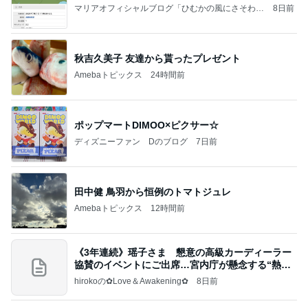
マリアオフィシャルブログ「ひむかの風にさそわれ
8日前
て」Powered by Ameba
秋吉久美子 友達から貰ったプレゼント
Amebaトピックス
24時間前
ポップマートDIMOO×ピクサー☆
ディズニーファン Dのブログ
7日前
田中健 鳥羽から恒例のトマトジュレ
Amebaトピックス
12時間前
《3年連続》瑶子さま 懇意の高級カーディーラー
協賛のイベントにご出席…宮内庁が懸念する“熱心
すぎ
hirokoの✿Love＆Awakening✿
8日前