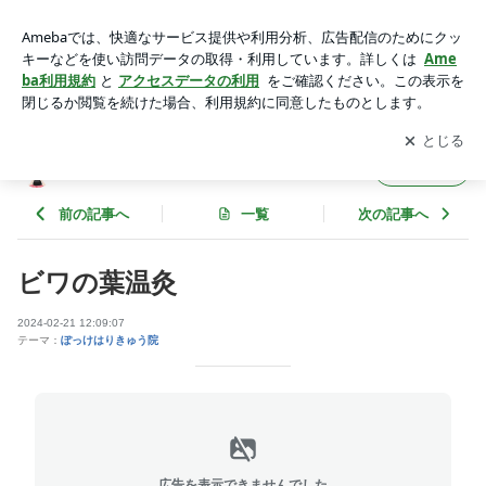
ビワの葉温灸 | hari〜ぽっけちゃん2
アプリをダウンロードして
ブログの更新通知
を受け取りまし
開く
ょう。
hari〜ぽっけちゃん2
フォロー
前の記事へ
一覧
次の記事へ
ビワの葉温灸
2024-02-21 12:09:07
テーマ：
ぽっけはりきゅう院
広告を表示できませんでした