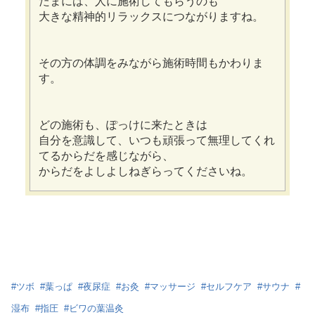
たまには、人に施術してもらうのも
大きな精神的リラックスにつながりますね。
その方の体調をみながら施術時間もかわりま
す。
どの施術も、ぽっけに来たときは
自分を意識して、いつも頑張って無理してくれ
てるからだを感じながら、
からだをよしよしねぎらってくださいね。
#
ツボ
#
葉っぱ
#
夜尿症
#
お灸
#
マッサージ
#
セルフケア
#
サウナ
#
湿布
#
指圧
#
ビワの葉温灸