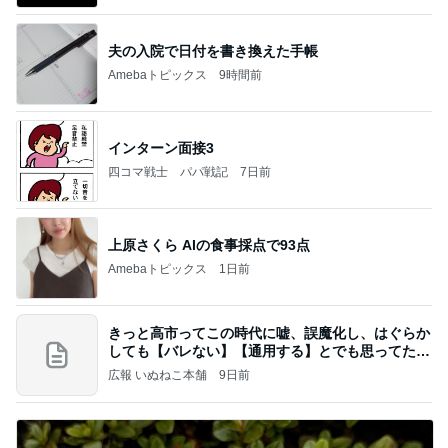
夫の入院で日付を書き換えた手帳
Amebaトピックス
9時間前
インターン面接3
四コマ戦士 パパ戦記
7日前
上原さくら AIの食事採点で93点
Amebaトピックス
1日前
きっと高市ってこの時代に嘘、誤魔化し、はぐらか
しても【バレない】【通用する】とでも思ってたん
だろ
広報 いぬねこ本舗
9日前