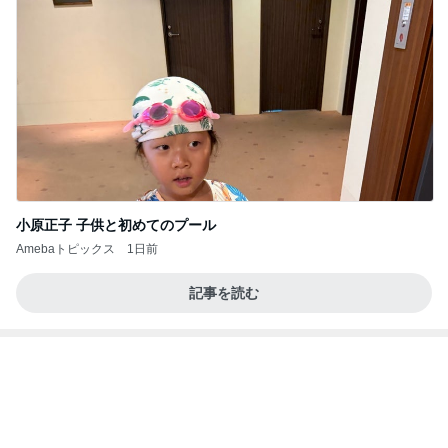
小原正子 子供と初めてのプール
Amebaトピックス
1日前
記事を読む
小柳ルミ子 55年通う店の裏メニュー
Amebaトピックス
14時間前
クロとこいたんって何かあったの？
あいのりブログ
1日前
田中健 社会の役に立つ娘の仕事
Amebaトピックス
1日前