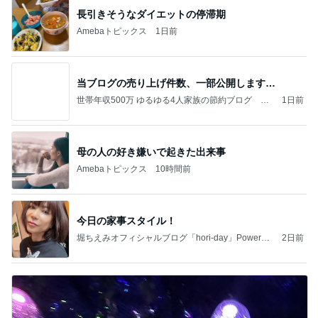
長引きそうなダイエットの停滞期
Amebaトピックス
1日前
当ブログの売り上げ件数、一部公開します…
世帯年収500万 ゆるゆる4人家族の節約ブログ 〜
1日前
ケチ旦那と金銭感覚マヒ嫁の日々〜
母の人の好き嫌いで起きた出来事
Amebaトピックス
10時間前
今日の家事スタイル！
堀ちえみオフィシャルブログ「hori-day」Powered
2日前
by Ameba