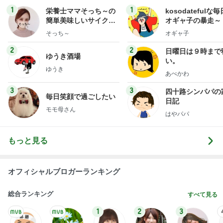
1
1
栄養士ママそっち～の
kosodatefulな毎
簡単美味しいサイクル
オギャ子の暴走～
献立
そっち～
オギャ子
2
2
日曜日は９時まで
ゆうき酒場
い。
ゆうき
あべかわ
3
3
四十路シンパパの
毎日笑顔で過ごしたい
日記
モモ母さん
はやパパ
もっと見る
オフィシャルブロガーランキング
総合ランキング
すべて見る
1
2
3