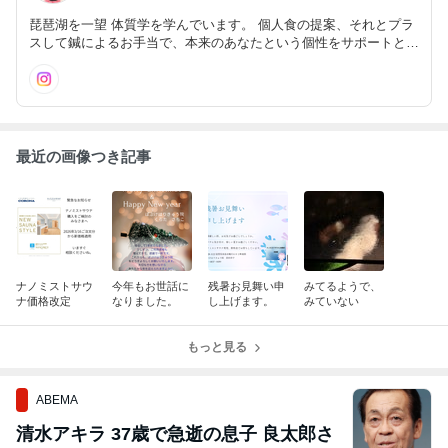
琵琶湖を一望 体質学を学んでいます。 個人食の提案、それとプラ
スして鍼によるお手当で、本来のあなたという個性をサポートとで
きたらと思います。 日常を少し離れて、自分自身と向き合える場
所づくりをはじめています。
最近の画像つき記事
ナノミストサウ
今年もお世話に
残暑お見舞い申
みてるようで、
ナ価格改定
なりました。
し上げます。
みていない
もっと見る
ABEMA
清水アキラ 37歳で急逝の息子 良太郎さ