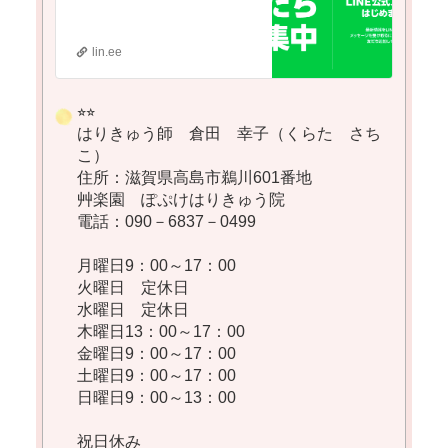
lin.ee
⭐︎⭐︎
はりきゅう師 倉田 幸子（くらた さち
こ）
住所：滋賀県高島市鵜川601番地
艸楽園 ぽぷけはりきゅう院
電話：090－6837－0499
月曜日9：00～17：00
火曜日 定休日
水曜日 定休日
木曜日13：00～17：00
金曜日9：00～17：00
土曜日9：00～17：00
日曜日9：00～13：00
祝日休み