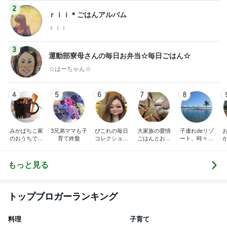
2
ｒｉｉ＊ごはんアルバム
ｒｉｉ
3
運動部寮母さんの毎日お弁当☆毎日ごはん☆
☆はーちゃん☆
4
5
6
7
8
みかぱちこ家
3兄弟ママも子
ぴこれの毎日
大家族の愛情
子連れdeリゾ
のおうちでご
育て終盤
コレクション
ごはんとお弁
ート、時々キ
はん
♬.*ﾟ
当❤︎
ャラ弁
5
ブ
もっと見る
トップブロガーランキング
料理
子育て