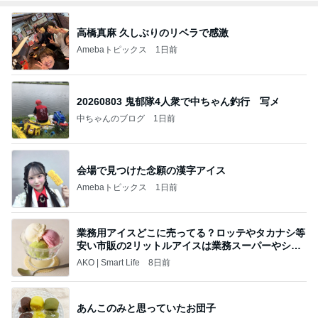
高橋真麻 久しぶりのリベラで感激
Amebaトピックス
1日前
20260803 鬼郁隊4人衆で中ちゃん釣行 写メ
中ちゃんのブログ
1日前
会場で見つけた念願の漢字アイス
Amebaトピックス
1日前
業務用アイスどこに売ってる？ロッテやタカナシ等
安い市販の2リットルアイスは業務スーパーやシャ
トレ
AKO | Smart Life
8日前
あんこのみと思っていたお団子