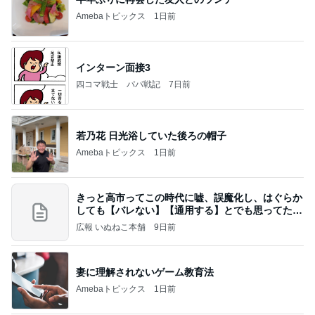
Amebaトピックス
1日前
インターン面接3
四コマ戦士 パパ戦記
7日前
若乃花 日光浴していた後ろの帽子
Amebaトピックス
1日前
きっと高市ってこの時代に嘘、誤魔化し、はぐらか
しても【バレない】【通用する】とでも思ってたん
だろ
広報 いぬねこ本舗
9日前
妻に理解されないゲーム教育法
Amebaトピックス
1日前