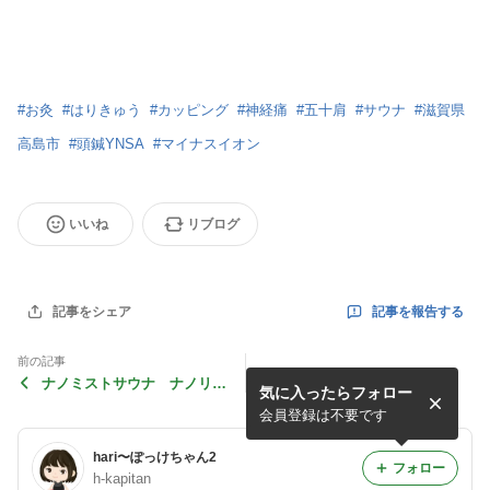
#
お灸
#
はりきゅう
#
カッピング
#
神経痛
#
五十肩
#
サウナ
#
滋賀県
高島市
#
頭鍼YNSA
#
マイナスイオン
いいね
リブログ
記事を報告する
記事をシェア
前の記事
ナノミストサウナ ナノリッ
気に入ったらフォロー
チ
会員登録は不要です
hari〜ぽっけちゃん2
フォロー
h-kapitan