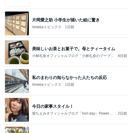
ケチ旦那と金銭感覚マヒ嫁の日々〜
片岡愛之助 小学生が描いた絵に驚き
Amebaトピックス
1日前
美味しいお茶とお菓子で。母とティータイム
小林礼奈オフィシャルブログ「小林礼奈のブーブー
8日前
ブログ」Powered by Ameba
私のまわりの知らなかった人たちの反応
Amebaトピックス
1日前
今日の家事スタイル！
堀ちえみオフィシャルブログ「hori-day」Powered
2日前
by Ameba