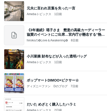
元夫に言われ言葉を失った一言
Amebaトピックス
1日前
《3年連続》瑶子さま 懇意の高級カーディーラー
協賛のイベントにご出席…宮内庁が懸念する“熱心
すぎ
hirokoの✿Love＆Awakening✿
8日前
小川菜摘 財布などが入った透明バッグ
Amebaトピックス
1日前
ポップマートDIMOO×ピクサー☆
ディズニーファン Dのブログ
7日前
だいた めざとく購入したハラミ
Amebaトピックス
2日前