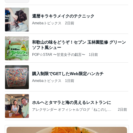
還暦キラキラメイクのテクニック
Amebaトピックス
2日前
和歌山の味をどうぞ！セブン 玉林園監修 グリーン
ソフト風シュー
POP☆STAR 〜甘党女子の戯言〜
1日前
購入制限でGETしたWeb限定ハンカチ
Amebaトピックス
1日前
ホルヘとタマラと海の見えるレストランに
アレクサンダー オフィシャルブログ「ねこのしっ
2日前
ぽ欲しいな」Powered by Ameba