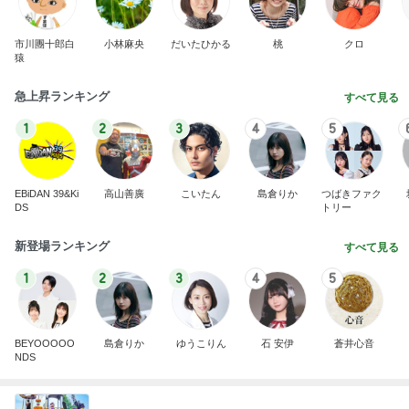
市川團十郎白
小林麻央
だいたひかる
桃
クロ
猿
急上昇ランキング
すべて見る
1
2
3
4
5
EBiDAN 39&Ki
高山善廣
こいたん
島倉りか
つばきファク
DS
トリー
新登場ランキング
すべて見る
1
2
3
4
5
BEYOOOOO
島倉りか
ゆうこりん
石 安伊
蒼井心音
NDS