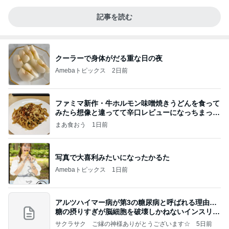
記事を読む
クーラーで身体がだる重な日の夜
Amebaトピックス
2日前
ファミマ新作・牛ホルモン味噌焼きうどんを食って
みたら想像と違ってて辛口レビューになっちまった
話
まあ食おう
1日前
写真で大喜利みたいになったかるた
Amebaトピックス
1日前
アルツハイマー病が第3の糖尿病と呼ばれる理由…
糖の摂りすぎが脳細胞を破壊しかねないインスリン
の恐
サクラサク ご縁の神様ありがとうございます☆
5日前