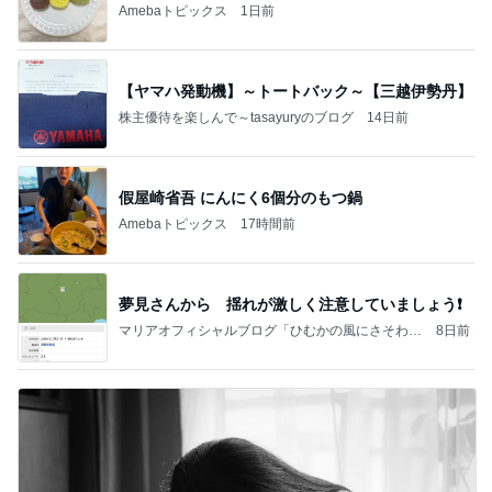
Amebaトピックス
1日前
【ヤマハ発動機】～トートバック～【三越伊勢丹】
株主優待を楽しんで～tasayuryのブログ
14日前
假屋崎省吾 にんにく6個分のもつ鍋
Amebaトピックス
17時間前
夢見さんから 揺れが激しく注意していましょう❗️
マリアオフィシャルブログ「ひむかの風にさそわれ
8日前
て」Powered by Ameba