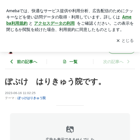
ぽぷけ はりきゅう院です。 | hari〜ぽっけちゃん2
アプリをダウンロードして
ブログの更新通知
を受け取りまし
開く
ょう。
hari〜ぽっけちゃん2
フォロー
前の記事へ
一覧
次の記事へ
ぽぷけ はりきゅう院です。
2023-06-16 11:02:25
テーマ：
ぽっけはりきゅう院
広告を表示できませんでした