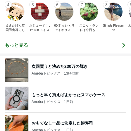
4
5
6
7
8
ええかげん英
おじょーず！L
60才 女ひとり
スコットラン
Simple Pleasur
国田舎暮らし
ife☆in スイス
でイギリスに
ドは今日も曇
es
移住
り空
もっと見る
次回買うと決めた230万の輝き
Amebaトピックス
13時間前
もっと早く買えばよかったスマホケース
Amebaトピックス
1日前
おもてなし一品に決定した鱒寿司
Amebaトピックス
1日前