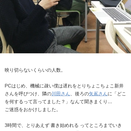
映り切らないくらいの人数。
PCはじめ、機械に疎い僕は遅れをとりちょこちょこ新井
さんを呼びつけ、隣の
川田さん
、後ろの
矢嶌さん
に「どこ
を何するって言ってました？」なんて聞きまくり…
ご迷惑をおかけしました。
3時間で、とりあえず 書き始めれる ってところまでいき