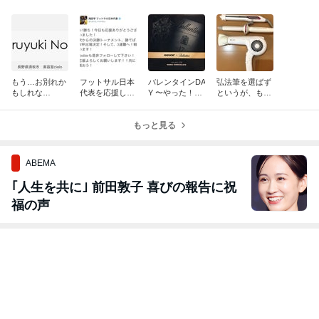
もう…お別れか
フットサル日本
バレンタインDA
弘法筆を選ばず
もしれな
代表を応援しま
Y 〜やった！も
というが、もし
い、、、でも別
す！
らえた‼︎〜
筆を選んでたら
れは新たな出会
更に良いのか？
い。。。
もっと見る
って検証
ABEMA
｢人生を共に｣ 前田敦子 喜びの報告に祝
福の声