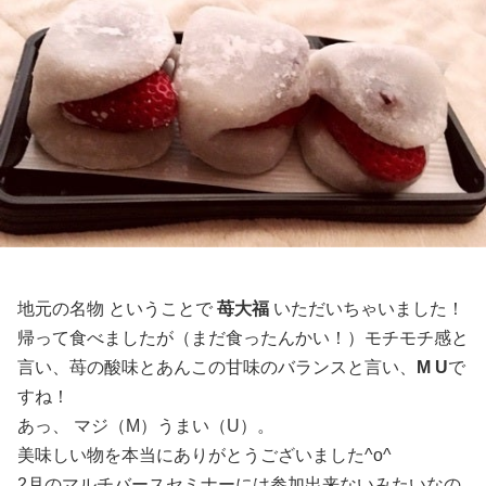
地元の名物 ということで
苺大福
いただいちゃいました！
帰って食べましたが（まだ食ったんかい！）モチモチ感と
言い、苺の酸味とあんこの甘味のバランスと言い、
M U
で
すね！
あっ、 マジ（M）うまい（U）。
美味しい物を本当にありがとうございました^o^
2月のマルチバースセミナーには参加出来ないみたいなの