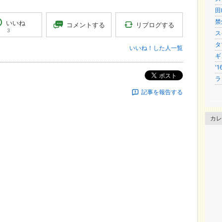
田
禁
いいね
リブログする
コメントする
3
ス
タ
いいね！した人一覧
ギ
'
ポスト
ラン
記事を報告する
カレ