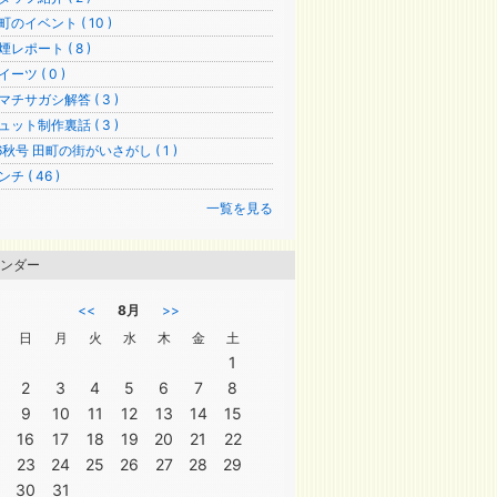
町のイベント ( 10 )
煙レポート ( 8 )
イーツ ( 0 )
マチサガシ解答 ( 3 )
ュット制作裏話 ( 3 )
16秋号 田町の街がいさがし ( 1 )
チ ( 46 )
一覧を見る
ンダー
<<
8月
>>
日
月
火
水
木
金
土
1
2
3
4
5
6
7
8
9
10
11
12
13
14
15
16
17
18
19
20
21
22
23
24
25
26
27
28
29
30
31