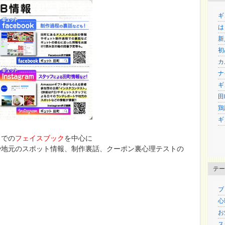
ギ
は
新
初
カ
ナ
ギ
田
鶏
ギ
までの
フェイスブック
を中心に
や地元のスポット情報、制作裏話、クーポン裏心理テストの
テー
ブロ
心
お
ス