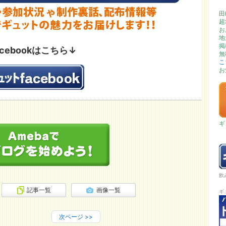
田
超
お
地
掲
acebookはこちら↓
無
こ
お
ギ
飲
記事一覧
画像一覧
ギ
次ページ
>>