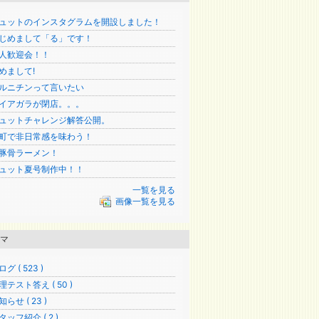
ュットのインスタグラムを開設しました！
じめまして「る」です！
人歓迎会！！
めまして!
ルニチンって言いたい
イアガラが閉店。。。
ュットチャレンジ解答公開。
町で非日常感を味わう！
豚骨ラーメン！
ュット夏号制作中！！
一覧を見る
画像一覧を見る
マ
グ ( 523 )
理テスト答え ( 50 )
知らせ ( 23 )
タッフ紹介 ( 2 )