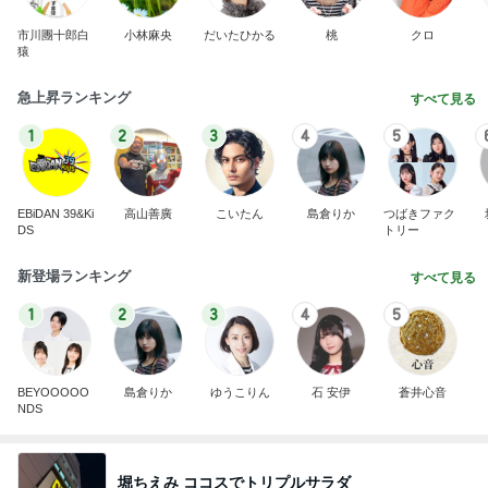
市川團十郎白
小林麻央
だいたひかる
桃
クロ
猿
急上昇ランキング
すべて見る
1
2
3
4
5
EBiDAN 39&Ki
高山善廣
こいたん
島倉りか
つばきファク
DS
トリー
新登場ランキング
すべて見る
1
2
3
4
5
BEYOOOOO
島倉りか
ゆうこりん
石 安伊
蒼井心音
NDS
堀ちえみ ココスでトリプルサラダ