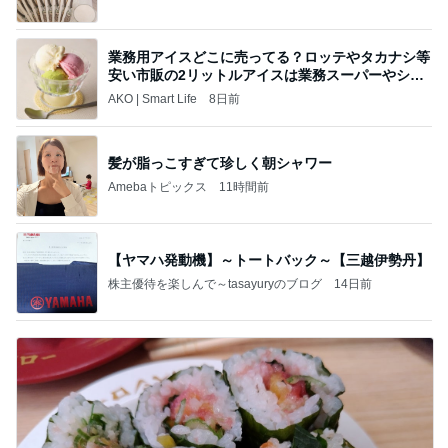
業務用アイスどこに売ってる？ロッテやタカナシ等
安い市販の2リットルアイスは業務スーパーやシャ
トレ
AKO | Smart Life
8日前
髪が脂っこすぎて珍しく朝シャワー
Amebaトピックス
11時間前
【ヤマハ発動機】～トートバック～【三越伊勢丹】
株主優待を楽しんで～tasayuryのブログ
14日前