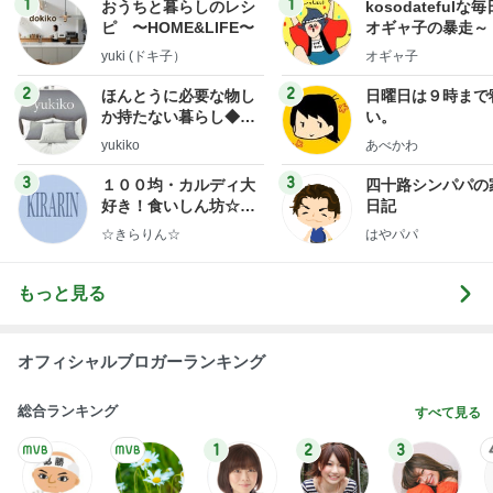
1
1
おうちと暮らしのレシ
kosodatefulな毎
ピ 〜HOME&LIFE〜
オギャ子の暴走～
yuki (ドキ子）
オギャ子
2
2
ほんとうに必要な物し
日曜日は９時まで
か持たない暮らし◆Ke
い。
ep Life Simple◆〜イ
yukiko
あべかわ
ンテリアのきろく〜
3
3
１００均・カルディ大
四十路シンパパの
好き！食いしん坊☆き
日記
らりん☆のブログ
☆きらりん☆
はやパパ
もっと見る
オフィシャルブロガーランキング
総合ランキング
すべて見る
1
2
3