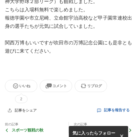
神大学野球２部リーグ）も観戦しました。
こちらは入場料無料で楽しめました。
報徳学園や市立尼崎、立命館宇治高校など甲子園常連校出
身の選手たちが元気に試合していました。
関西万博もいいですが吹田市の万博記念公園にも是非とも
遊びに来てください。
いいね
コメント
リブログ
2
記事を報告する
記事をシェア
前の記事
次の記事
スポーツ観戦の秋
寒中見舞い
気に入ったらフォロー