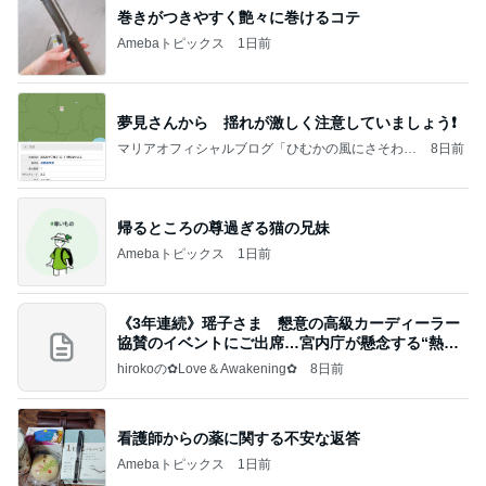
巻きがつきやすく艶々に巻けるコテ
Amebaトピックス
1日前
夢見さんから 揺れが激しく注意していましょう❗️
マリアオフィシャルブログ「ひむかの風にさそわれ
8日前
て」Powered by Ameba
帰るところの尊過ぎる猫の兄妹
Amebaトピックス
1日前
《3年連続》瑶子さま 懇意の高級カーディーラー
協賛のイベントにご出席…宮内庁が懸念する“熱心
すぎ
hirokoの✿Love＆Awakening✿
8日前
看護師からの薬に関する不安な返答
Amebaトピックス
1日前