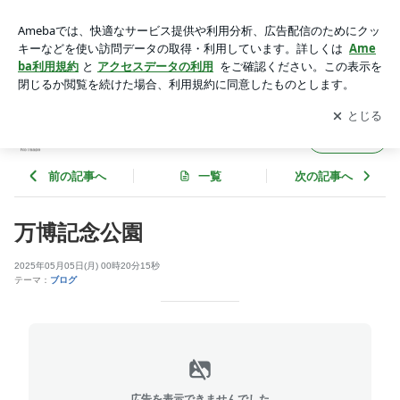
万博記念公園 | 北摂の行政書士 大澤俊明事務所
アプリをダウンロードして
ブログの更新通知
を受け取りまし
開く
ょう。
北摂の行政書士 大澤俊明事務所
フォロー
前の記事へ
一覧
次の記事へ
万博記念公園
2025年05月05日(月) 00時20分15秒
テーマ：
ブログ
広告を表示できませんでした