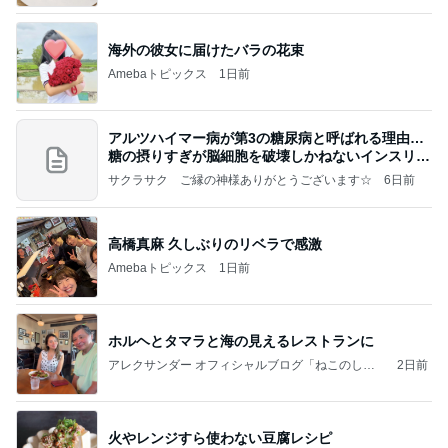
海外の彼女に届けたバラの花束
Amebaトピックス
1日前
アルツハイマー病が第3の糖尿病と呼ばれる理由…
糖の摂りすぎが脳細胞を破壊しかねないインスリン
の恐
サクラサク ご縁の神様ありがとうございます☆
6日前
高橋真麻 久しぶりのリベラで感激
Amebaトピックス
1日前
ホルヘとタマラと海の見えるレストランに
アレクサンダー オフィシャルブログ「ねこのしっ
2日前
ぽ欲しいな」Powered by Ameba
火やレンジすら使わない豆腐レシピ