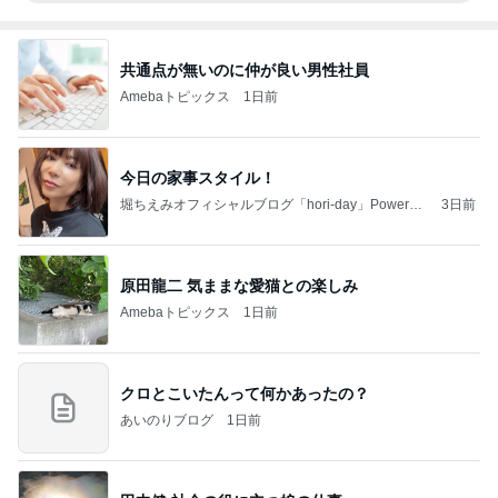
共通点が無いのに仲が良い男性社員
Amebaトピックス
1日前
今日の家事スタイル！
堀ちえみオフィシャルブログ「hori-day」Powered
3日前
by Ameba
原田龍二 気ままな愛猫との楽しみ
Amebaトピックス
1日前
クロとこいたんって何かあったの？
あいのりブログ
1日前