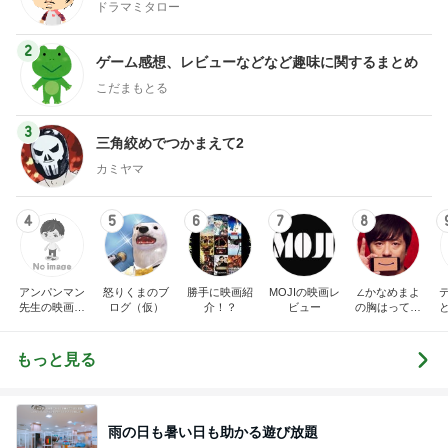
ドラマミタロー
2
ゲーム感想、レビューなどなど趣味に関するまとめ
こだまもとる
3
三角絞めでつかまえて2
カミヤマ
4
5
6
7
8
アンパンマン
怒りくまのブ
勝手に映画紹
MOJIの映画レ
∠かなめまよ
先生の映画講
ログ（仮）
介！？
ビュー
の胸はって行
座
け〜！自信持
って行け〜！
もっと見る
雨の日も暑い日も助かる遊び放題