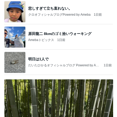
悲しすぎて立ち直れない。
クロオフィシャルブログPowered by Ameba
1日前
原田龍二 8kmのゴミ拾いウォーキング
Amebaトピックス
1日前
明日は1人で
だいたひかるオフィシャルブログ Powered by Ame
1日前
ba