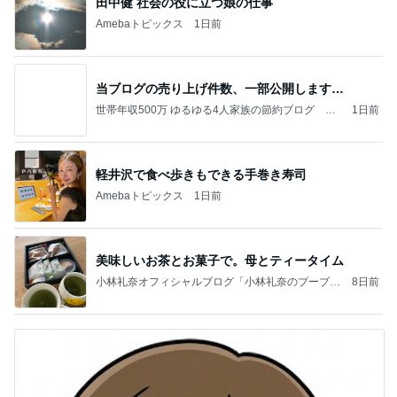
田中健 社会の役に立つ娘の仕事
Amebaトピックス
1日前
当ブログの売り上げ件数、一部公開します…
世帯年収500万 ゆるゆる4人家族の節約ブログ 〜
1日前
ケチ旦那と金銭感覚マヒ嫁の日々〜
軽井沢で食べ歩きもできる手巻き寿司
Amebaトピックス
1日前
美味しいお茶とお菓子で。母とティータイム
小林礼奈オフィシャルブログ「小林礼奈のブーブー
8日前
ブログ」Powered by Ameba