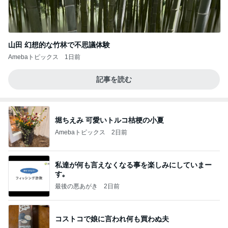
山田 幻想的な竹林で不思議体験
Amebaトピックス
1日前
記事を読む
堀ちえみ 可愛いトルコ桔梗の小夏
Amebaトピックス
2日前
私達が何も言えなくなる事を楽しみにしていまー
す｡
最後の悪あがき
2日前
コストコで娘に言われ何も買わぬ夫