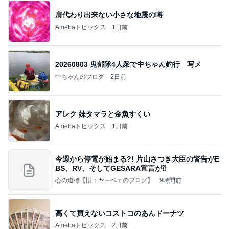
肩代わり出来ない小さな地震の噂
Amebaトピックス
1日前
20260803 鬼郁隊4人衆で中ちゃん釣行 写メ
中ちゃんのブログ
2日前
アレク 妹タマラと金魚すくい
Amebaトピックス
1日前
今週から停電が始まる?! 片山さつき大臣の警告がE
BS、RV、そしてGESARA宣言が⁈
心の道標【旧：ヤ～ベェのブログ】
9時間前
高くて買えないコストコのあんドーナツ
Amebaトピックス
2日前