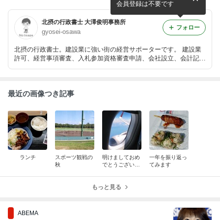
会員登録は不要です
北摂の行政書士 大澤俊明事務所
フォロー
gyosei-osawa
北摂の行政書士。建設業に強い街の経営サポーターです。 建設業
許可、経営事項審査、入札参加資格審査申請、会社設立、会計記帳
などはお任せ下さい。
最近の画像つき記事
ランチ
スポーツ観戦の
明けましておめ
一年を振り返っ
秋
でとうございま
てみます
す
もっと見る
ABEMA