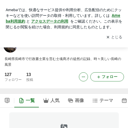
長崎行政書士日記 Season２
アプリをダウンロードして
ブログの更新通知
を受け取りまし
開く
ょう。
長崎行政書士日記 Season２
長崎県長崎市で行政書士業を営む士魂商才の徒然の記録、時々美しい長崎の
風景
127
13
フォロー
フォロワー
投稿
一覧
人気
画像
テーマ