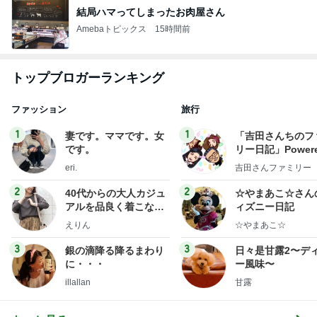
結局ハマってしまったお肉屋さん
Amebaトピックス
15時間前
トップブロガーランキング
ファッション
旅行
1
1
妻です。ママです。女
「吉田さんちのフ
です。
リー日記」Powere
y Ameba 吉田さ
eri.
吉田さんファミリー
ミリーオフィシャ
ログ
2
2
40代からの大人カジュ
☆やまあこ☆さん
アルを品良く着こなす
ィズニー日記
ファッションブログ
えりん
☆やまあこ☆
3
3
銀の滴降る降るまわり
日々是甘露2〜デ
に・・・
ー風味〜
illallan
甘露