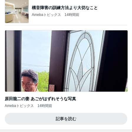
オフィシャルブロガーランキング
総合ランキング
すべて見る
1
2
3
市川團十郎白
小林麻央
だいたひかる
桃
クロ
猿
急上昇ランキング
すべて見る
1
2
3
4
5
木村直人
BEYOOOOO
美川憲一
吉岡淳
水森かおり
NDS
新登場ランキング
すべて見る
1
2
3
4
5