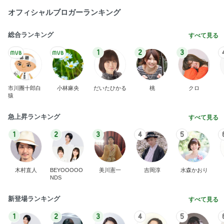
BEYOOOOO
島倉りか
ゆうこりん
MOMIママ
石 安伊
NDS
芸能人・有名人ブログ TOPへ
次世代掃除機がやってきた！！
Amebaトピックス
23時間前
洗濯してもノーアイロンで便利な服
Amebaトピックス
1日前
趣味の範囲を超えた幼なじみの刺繍
Amebaトピックス
1日前