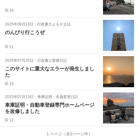
19
2025年08月19日
・
行政書士よもやま話
のんびり行こうぜ
11
2025年07月25日
・
行政書士業務日記
このサイトに重大なエラーが発生しまし
た
15
2025年07月13日
・
車庫証明・名義変更日記
車庫証明・自動車登録専門ホームページ
を改修しました
12
1
ページ（全
2
ページ中）