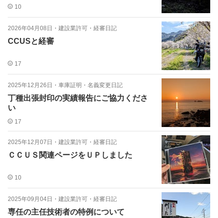
10
2026年04月08日
・
建設業許可・経審日記
CCUSと経審
17
2025年12月26日
・
車庫証明・名義変更日記
丁種出張封印の実績報告にご協力くださ
い
17
2025年12月07日
・
建設業許可・経審日記
ＣＣＵＳ関連ページをＵＰしました
10
2025年09月04日
・
建設業許可・経審日記
専任の主任技術者の特例について