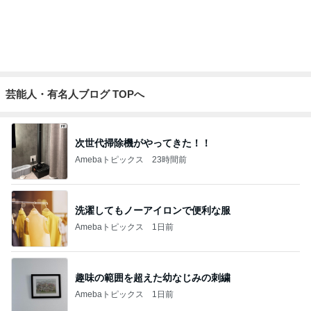
呑み込みが止まろうとする怖さ
Amebaトピックス
19時間前
記事を読む
夫が甘い4歳次女の頭の回転力
Amebaトピックス
1日前
金銭感覚おかしくなった夫の発言
Amebaトピックス
1日前
だいた 父の昼食にまた冷やし中華
Amebaトピックス
1日前