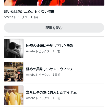
記事を読む
母のスマホが壊れたかと焦った訳
Amebaトピックス
1日前
ジャンル人気記事ランキング
猫との生活
巻いて巻いて〜
1
母さんは今日も世話をやく
カッチカチの冷え冷え私の夏のド定番
2
母さんは今日も世話をやく