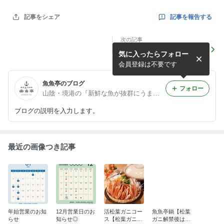
記事を報告する
記事をシェア
次の記事
年始営業のお知らせ
気に入ったらフォロー
会員登録は不要です
魚魚亭のブログ
フォロー
山陰・境港の『新鮮な魚が抜群にうまい店』☆魚魚亭
ブログの説明を入力します。
最近の画像つき記事
年始営業のお知
12月営業日のお
活松葉ガニコー
魚魚亭鍋【松葉
らせ
知らせ◎
ス【松葉ガニ解
ガニ解禁後はじ