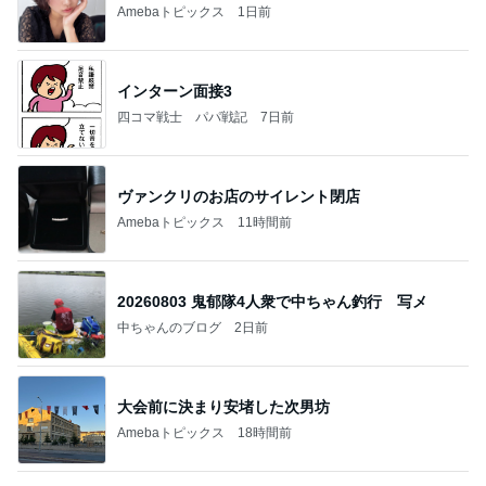
山田 幻想的な竹林で不思議体験
Amebaトピックス
2日前
記事を読む
パートのやる気をアピールする勉強
Amebaトピックス
1日前
夢見さんから 揺れが激しく注意していましょう❗️
マリアオフィシャルブログ「ひむかの風にさそわれ
9日前
て」Powered by Ameba
先走ってしまったボーナスキャンペーン
Amebaトピックス
1日前