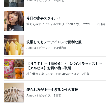
家に来た父に言われ救われた言葉
Amebaトピックス
1日前
アルツハイマー病が第3の糖尿病と呼ばれる理由…
糖の摂りすぎが脳細胞を破壊しかねないインスリン
の恐
サクラサク ご縁の神様ありがとうございます☆
6日前
物欲スイッチが入った夫婦の戦利品
Amebaトピックス
1日前
ホルヘとタマラと海の見えるレストランに
アレクサンダー オフィシャルブログ「ねこのしっ
3日前
ぽ欲しいな」Powered by Ameba