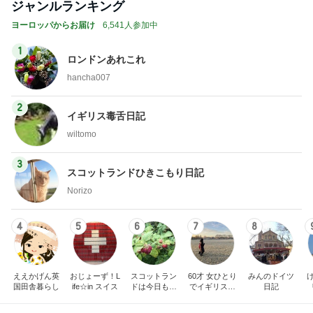
ジャンルランキング
ヨーロッパからお届け
6,541人参加中
1
ロンドンあれこれ
hancha007
2
イギリス毒舌日記
wiltomo
3
スコットランドひきこもり日記
Norizo
4
5
6
7
8
ええかげん英
おじょーず！L
スコットラン
60才 女ひとり
みんのドイツ
国田舎暮らし
ife☆in スイス
ドは今日も曇
でイギリスに
日記
り空
移住