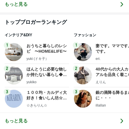
もっと見る
トップブロガーランキング
インテリア&DIY
ファッション
1
1
おうちと暮らしのレシ
妻です。ママです
ピ 〜HOME&LIFE〜
です。
yuki (ドキ子）
eri.
2
2
ほんとうに必要な物し
40代からの大人
か持たない暮らし◆Ke
アルを品良く着こ
ep Life Simple◆〜イ
ファッションブロ
yukiko
えりん
ンテリアのきろく〜
3
3
１００均・カルディ大
銀の滴降る降るま
好き！食いしん坊☆き
に・・・
らりん☆のブログ
☆きらりん☆
illallan
もっと見る