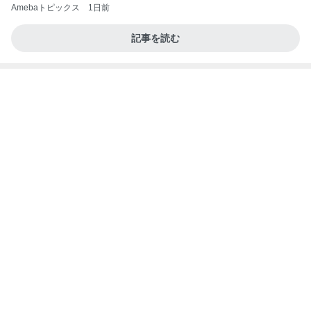
業務用アイスどこに売ってる？ロッテやタカナシ等
安い市販の2リットルアイスは業務スーパーやシャ
トレ
AKO | Smart Life
9日前
明日が楽しみ過ぎて切った私の髪
Amebaトピックス
1日前
インターン面接3
四コマ戦士 パパ戦記
7日前
ヴァンクリのお店のサイレント閉店
Amebaトピックス
11時間前
20260803 鬼郁隊4人衆で中ちゃん釣行 写メ