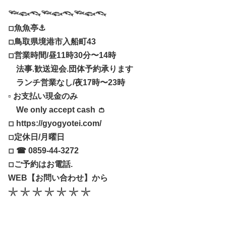
𓆝𓆟𓆞𓆝𓆟𓆞𓆝𓆟𓆞
◽︎魚魚亭⚓︎
◽︎鳥取県境港市入船町43
◽︎営業時間/昼11時30分〜14時
法事.歓送迎会.団体予約承ります
ランチ営業なし/夜17時〜23時
▫︎ お支払い現金のみ
We only accept cash 👛
◽︎ https://gyogyotei.com/
◽︎定休日/月曜日
◽︎ ☎︎ 0859-44-3272
◽︎ご予約はお電話.
WEB【お問い合わせ】から
𓇼 𓇼 𓇼 𓇼 𓇼 𓇼 𓇼