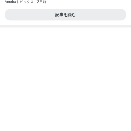
ブログ」Powered by Ameba
娘が作った欲しくなるカチューシャ
Amebaトピックス
2日前
記事を読む
夏休みは朝練と夜練のダブル
Amebaトピックス
1日前