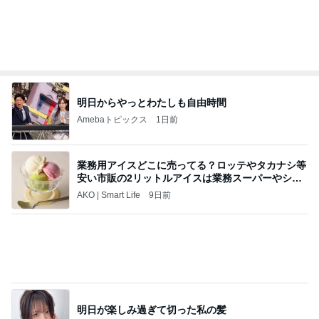
中ちゃんのブログ
2日前
大会前に決まり安堵した次男坊
Amebaトピックス
18時間前
今週から停電が始まる?! 片山さつき大臣の警告がE
BS、RV、そしてGESARA宣言が⁈
心の道標【旧：ヤ～ベェのブログ】
16時間前