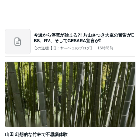
あいのりクロ 図々しい人って、こういう人？
勝手に考察
2日前
年の差夫婦というジャンルへの移動
Amebaトピックス
19時間前
当ブログの売り上げ件数、一部公開します…
世帯年収500万 ゆるゆる4人家族の節約ブログ 〜
2日前
ケチ旦那と金銭感覚マヒ嫁の日々〜
軽い揺れも感じとってしまうからだ
Amebaトピックス
19時間前
美味しいお茶とお菓子で。母とティータイム
小林礼奈オフィシャルブログ「小林礼奈のブーブー
9日前