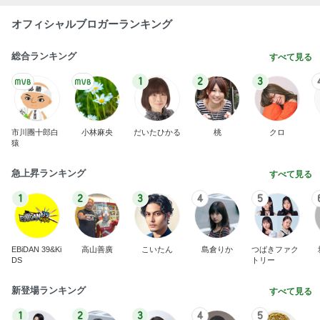
オフィシャルブロガーランキング
総合ランキング
すべて見る
1
2
3
市川團十郎白
小林麻央
だいたひかる
桃
クロ
猿
急上昇ランキング
すべて見る
1
2
3
4
5
EBiDAN 39&Ki
高山善廣
こいたん
島倉りか
つばきファク
DS
トリー
新登場ランキング
すべて見る
1
2
3
4
5