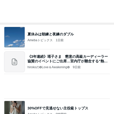
和歌山の味をどうぞ！セブン 玉林園監修 グリーン
ソフト風シュー
POP☆STAR 〜甘党女子の戯言〜
2日前
丸亀で食べた計1380円の昼食
Amebaトピックス
1日前
クロとこいたんって何かあったの？
あいのりブログ
1日前