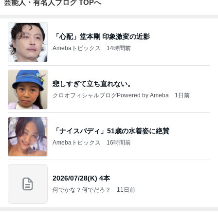
芸能人・有名人ブログ TOPへ
「心配」堂本剛 印象激変の近影
Amebaトピックス
14時間前
悲しすぎて立ち直れない。
クロオフィシャルブログPowered by Ameba
1日前
「ナイスバディ」51歳の水着姿に絶賛
Amebaトピックス
16時間前
2026/07/28(K) 4本
何でかな？何でだろ？
11日前