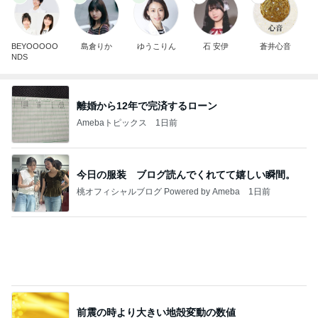
BEYOOOOO
島倉りか
ゆうこりん
石 安伊
蒼井心音
NDS
離婚から12年で完済するローン
Amebaトピックス
1日前
今日の服装 ブログ読んでくれてて嬉しい瞬間。
桃オフィシャルブログ Powered by Ameba
1日前
前震の時より大きい地殻変動の数値
Amebaトピックス
1日前
明日は1人で