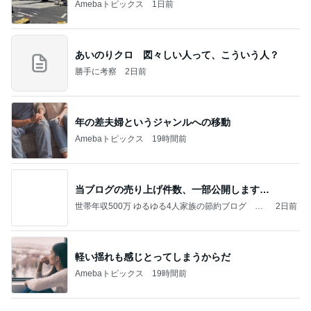
洗濯してもノーアイロンで便利な服
Amebaトピックス
10時間前
【ＮＴＴ】～【高松Ｇ】～【パイオラックス】～
【アルビス】お買い物～取引
株主優待を楽しんで～tasayuryのブログ
2日前
奢られ方が上手すぎる女性の裏技
Amebaトピックス
1日前
ポップマートDIMOO×ピクサー☆
ディズニーファン Dのブログ
8日前