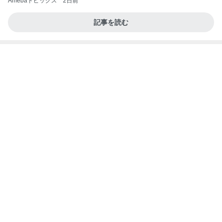
夫に隠れてこっそり続けた塾通い
Amebaトピックス
1日前