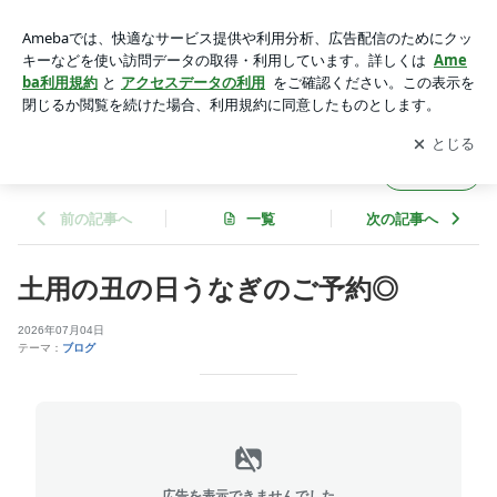
境港うなぎ 境港 米子 鳥取 島根 松江 鳥取グルメ 境
港居酒屋 境港法事 境港海鮮 鳥取旅行 | 魚魚亭のブログ
アプリをダウンロードして
ブログの更新通知
を受け取りまし
開く
ょう。
魚魚亭のブログ
フォロー
前の記事へ
一覧
次の記事へ
土用の丑の日うなぎのご予約◎
2026年07月04日
テーマ：
ブログ
広告を表示できませんでした