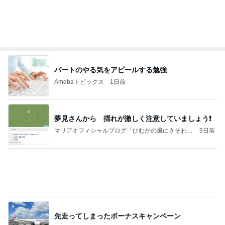
《3年連続》瑶子さま 懇意の高級カーディーラー
協賛のイベントにご出席…宮内庁が懸念する“熱心
すぎ
hirokoの✿Love＆Awakening✿
9日前
30%OFFで見逃せない主役級トップス
Amebaトピックス
9時間前
今日の家事スタイル！
堀ちえみオフィシャルブログ「hori-day」Powered
3日前
by Ameba