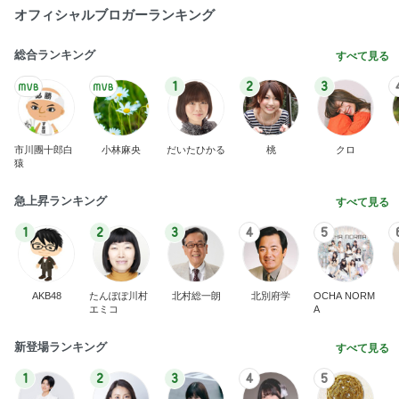
オフィシャルブロガーランキング
総合ランキング
すべて見る
1
2
3
市川團十郎白
小林麻央
だいたひかる
桃
クロ
猿
急上昇ランキング
すべて見る
1
2
3
4
5
AKB48
たんぽぽ川村
北村総一朗
北別府学
OCHA NORM
エミコ
A
新登場ランキング
すべて見る
1
2
3
4
5