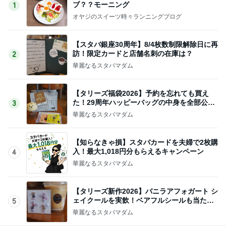
ブ？？モーニング
1
オヤジのスイーツ時々ランニングブログ
【スタバ銀座30周年】8/4枚数制限解除日に再
訪！限定カードと店舗名刺の在庫は？
2
華麗なるスタバマダム
【タリーズ福袋2026】予約を忘れても買え
た！29周年ハッピーバッグの中身を全部公開
3
8/5～
華麗なるスタバマダム
【知らなきゃ損】スタバカードを夫婦で2枚購
入！最大1,018円分もらえるキャンペーン
4
華麗なるスタバマダム
【タリーズ新作2026】バニラアフォガート シ
ェイクールを実飲！ベアフルシールも当たっ
5
た！
華麗なるスタバマダム