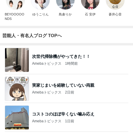
BEYOOOOO
ゆうこりん
島倉りか
石 安伊
蒼井心音
NDS
芸能人・有名人ブログ TOPへ
次世代掃除機がやってきた！！
Amebaトピックス
1時間前
実家じまいを経験していない両親
Amebaトピックス
2日前
コストコのほぼ辛くない噛み応え
Amebaトピックス
1日前