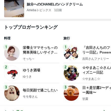
妹分へのCHANELのハンドクリーム
Amebaトピックス
1日前
トップブロガーランキング
料理
旅行
1
1
栄養士ママそっち～の
「吉田さんちのフ
簡単美味しいサイクル
リー日記」Powere
献立
y Ameba 吉田さ
そっち～
吉田さんファミリー
ミリーオフィシャ
ログ
2
2
☆やまあこ☆さん
ゆうき酒場
ィズニー日記
ゆうき
☆やまあこ☆
3
3
日々是甘露2〜デ
毎日笑顔で過ごしたい
ー風味〜
モモ母さん
甘露