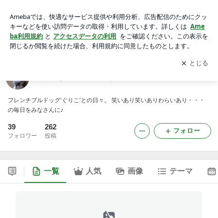
ぐりこな毎日 ～まゆげ犬～
アプリをダウンロードして
ブログの更新通知
を受け取りまし
開く
ょう。
ぐりこな毎日 ～まゆげ犬～
フレンチブルドッグ‘ぐりこ’との日々。 笑いあり笑いありわらいあり・・・
の毎日をみなさんに♪
39
262
フォロー
フォロワー
投稿
一覧
人気
画像
テーマ