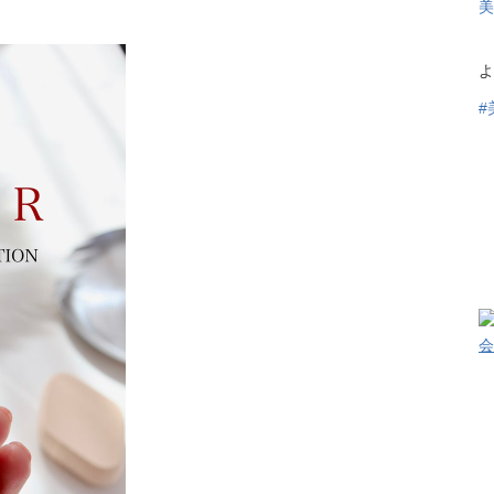
美
よ
#