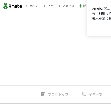
貼るのをやめポケッ
ホーム
ピグ
アメブロ
TIRTIR マスクフィットレッドリキッドファンデーションの口コミ |
ブログトップ
記事一覧