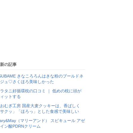
新の記事
SUBAME きなころろんはきな粉のブールドネ
ジュ♡さくほろ美味しかった
ラタニ好循環枕の口コミ ｜ 低めの枕に頭が
ィットする
おむぎ工房 国産大麦クッキーは、香ばしく
サクッ」「ほろっ」とした食感で美味しい
ary&May（マリーアンド） スピキュール アゼ
イン酸PDRNクリーム