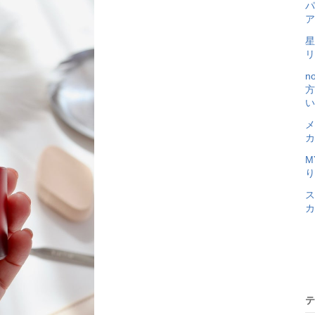
パ
ア
星
リ
n
方
い
メ
カ
M
り
ス
カ
テ