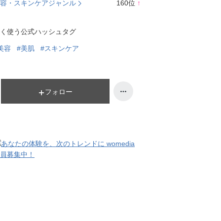
容・スキンケアジャンル
160
位
↑
ン
ラ
キ
ン
く使う公式ハッシュタグ
ン
キ
グ
ン
美容
#美肌
#スキンケア
上
グ
昇
上
昇
フォロー