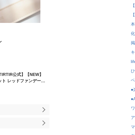
【
【
本
化
ン
掲
キ
li
ひ
IRTIR公式】【NEW】
ベ
ット レッドファンデーシ
[ファンデーション+スパチ
●
 RED FOUNDATION 韓
●A
ンデーション／下地／ベー
ワ
ア
マ