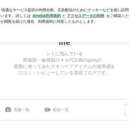
トに入れた物
新規登録
ロ
芸能人ブログ
人気ブログ
 新発売コスメ | life
life
シミに悩んでいる
乾燥肌・敏感肌の４０代主婦のguraが、
実際に使ってみたスキンケアアイテムの使用感を
口コミ・レビューしている美容ブログです。
画像一覧
動画一覧