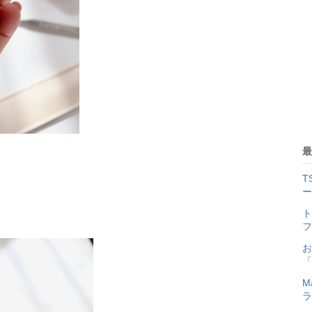
最
T
ー
ト
フ
お
「
M
ラ