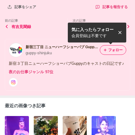
記事を報告する
記事をシェア
前の記事
次の記事
有吉見聞録
のぶゑですわ(^o^)
気に入ったらフォロー
会員登録は不要です
新宿三丁目 ニューハーフショーパブ Guppy リレーブログ
フォロー
guppy-shinjuku
新宿３丁目ニューハーフショーパブGuppyのキャストの日記です♪
夜のお仕事ジャンル 97位
最近の画像つき記事