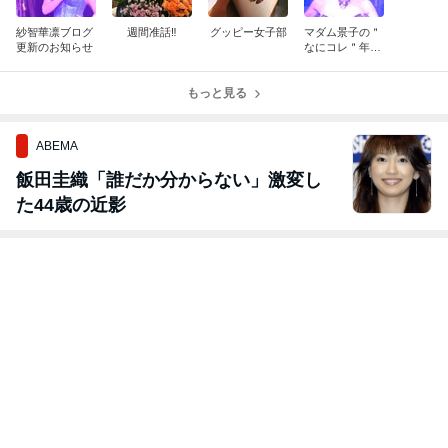
紗智華凛ブログ
週間准話‼️
グッピー女子部
マダム景子の＂
更新のお知らせ
なにコレ＂年中
これくしょん
もっと見る
ABEMA
飯田圭織「誰だか分からない」激変し
た44歳の近影