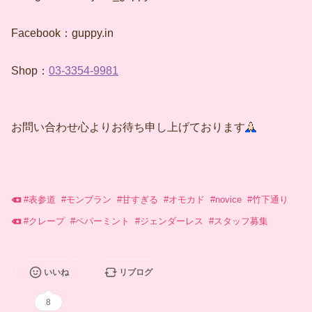
Facebook：guppy.in
Shop：
03-3354-9981
お問い合わせ心よりお待ち申し上げております
#
表参道
#
モンブラン
#
甘すぎる
#
オモカド
#
novice
#
竹下通り
#
クレープ
#
ペパーミント
#
ジェンダーレス
#
スタッフ募集
いいね
リブログ
8