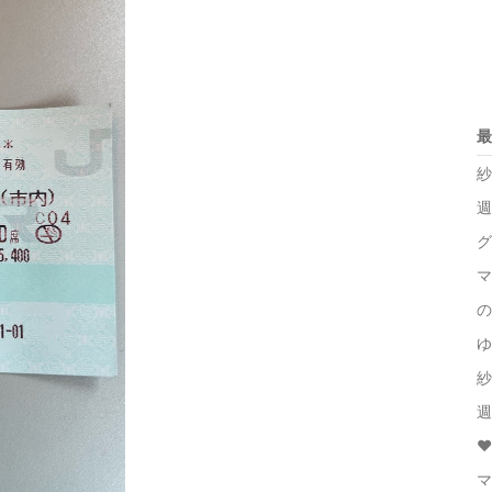
最
紗
週
グ
マ
の
ゆ
紗
週
❤
マ