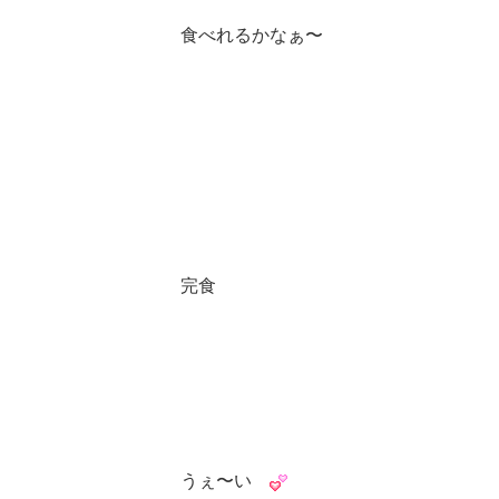
食べれるかなぁ〜
完食
うぇ〜い