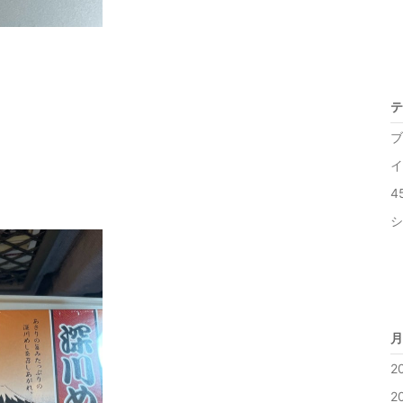
テ
ブ
イ
4
シ
月
2
2