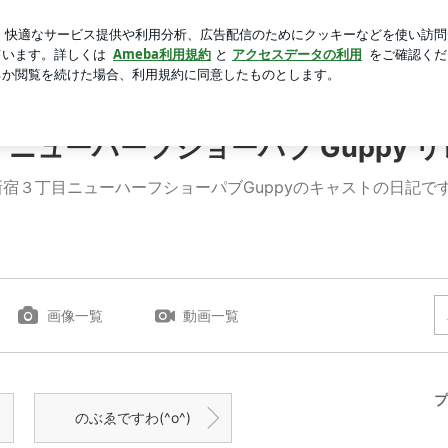
に捧げる夫
芸能人ブログ
人気ブログ
新規登録
ログ
ーハーフショーパブ Guppy リレーブログ
 ニューハーフショーパブ Guppy 
新宿３丁目ニューハーフショーパブGuppyのキャストの日記です
画像一覧
動画一覧
プ
のぶゑですわ(^o^)