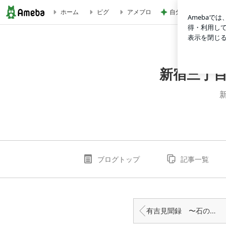
自分の時間全てを娘
ホーム
ピグ
アメブロ
マダム景子の＂なにコレ＂年中これくしょん | 新宿三丁目 ニュ
新宿三丁目
ブログトップ
記事一覧
有吉見聞録 〜石の上にも三年〜