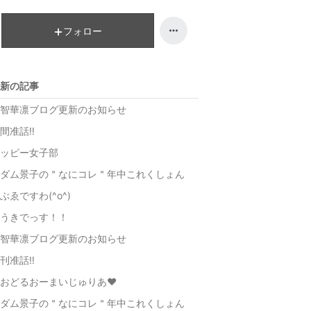
持
フォロー
新の記事
智華凛ブログ更新のお知らせ
間准話‼️
ッピー女子部
ダム景子の＂なにコレ＂年中これくしょん
ぶゑですわ(^o^)
うきでっす！！
智華凛ブログ更新のお知らせ
刊准話‼️
️おどるおーまいじゅりあ❤️
ダム景子の＂なにコレ＂年中これくしょん