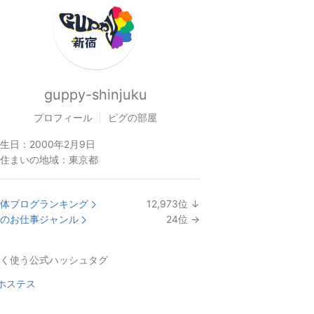
guppy-shinjuku
プロフィール
ピグの部屋
生日：
2000年2月9日
住まいの地域：
東京都
体ブログランキング
12,973
位
↓
ラ
のお仕事ジャンル
24
位
→
ン
ラ
キ
ン
く使う公式ハッシュタグ
ン
キ
グ
ン
ホステス
下
グ
降
維