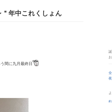
レ＂年中これくしょん
誕
お
いう間に九月最終日
全
夜
よ
#