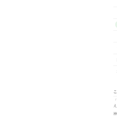
こ
「
え
神