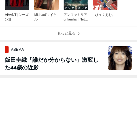
VIVANT [シーズ
Michael/マイケ
アンファミリア
ひゃくえむ。
ン1]
ル
unfamiliar [Netfli
x]
もっと見る
ABEMA
飯田圭織「誰だか分からない」激変し
た44歳の近影