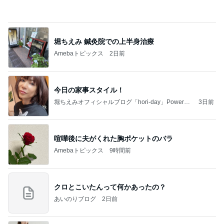
Amebaトピックス
2日前
今日の家事スタイル！
堀ちえみオフィシャルブログ「hori-day」Powered
3日前
by Ameba
喧嘩後に夫がくれた胸ポケットのバラ
Amebaトピックス
9時間前
クロとこいたんって何かあったの？
あいのりブログ
2日前
ひどかったつわりとマックのポテト
Amebaトピックス
1日前