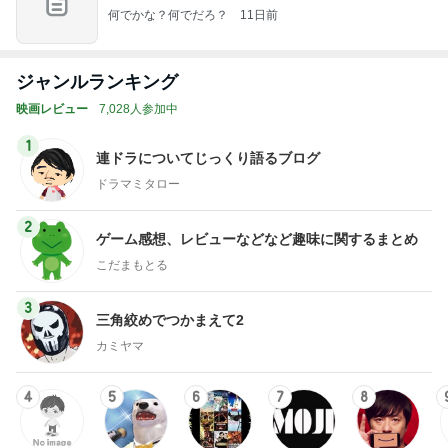
何でかな？何でだろ？
11日前
ジャンルランキング
映画レビュー
7,028人参加中
1
連ドラについてじっくり語るブログ
ドラマミタロー
2
ゲーム感想、レビューなどなど趣味に関するまとめ
こだまもとる
3
三角絞めでつかまえて2
カミヤマ
4
5
6
7
8