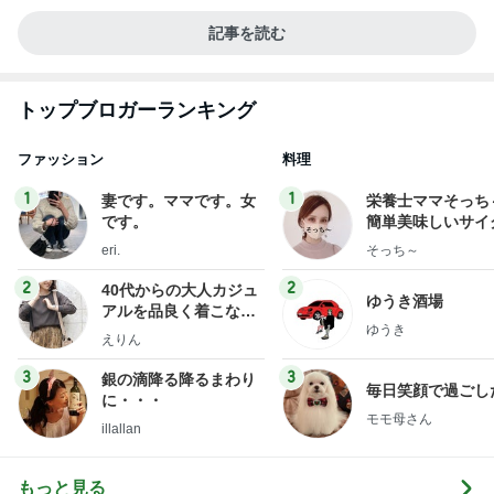
記事を読む
トップブロガーランキング
ファッション
料理
1
1
妻です。ママです。女
栄養士ママそっち
です。
簡単美味しいサイ
献立
eri.
そっち～
2
2
40代からの大人カジュ
ゆうき酒場
アルを品良く着こなす
ゆうき
ファッションブログ
えりん
3
3
銀の滴降る降るまわり
毎日笑顔で過ごし
に・・・
モモ母さん
illallan
もっと見る