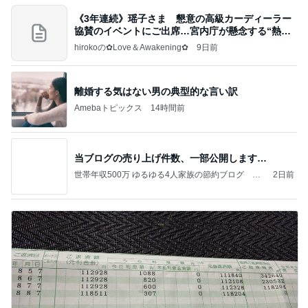
《3年連続》瑶子さま 懇意の高級カーディーラー
協賛のイベントにご出席…宮内庁が懸念する“熱心
すぎ
hirokoの✿Love＆Awakening✿
9日前
離婚する気はない男の典型的な言い訳
Amebaトピックス
14時間前
当ブログの売り上げ件数、一部公開します…
世帯年収500万 ゆるゆる4人家族の節約ブログ 〜
2日前
ケチ旦那と金銭感覚マヒ嫁の日々〜