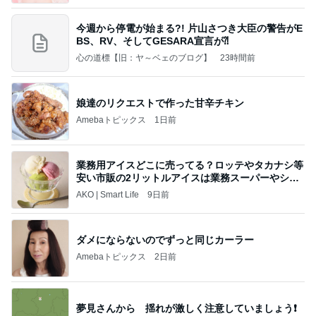
今週から停電が始まる?! 片山さつき大臣の警告がE
BS、RV、そしてGESARA宣言が⁈
心の道標【旧：ヤ～ベェのブログ】
23時間前
娘達のリクエストで作った甘辛チキン
Amebaトピックス
1日前
業務用アイスどこに売ってる？ロッテやタカナシ等
安い市販の2リットルアイスは業務スーパーやシャ
トレ
AKO | Smart Life
9日前
ダメにならないのでずっと同じカーラー
Amebaトピックス
2日前
夢見さんから 揺れが激しく注意していましょう❗️