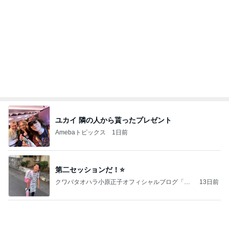
まあ食おう
2日前
日に日に成長を感じる毎日の癒し
Amebaトピックス
17時間前
ホルヘとタマラと海の見えるレストランに
アレクサンダー オフィシャルブログ「ねこのしっ
3日前
ぽ欲しいな」Powered by Ameba
原田龍二 8kmのゴミ拾いウォーキング
Amebaトピックス
1日前