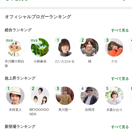
オフィシャルブロガーランキング
総合ランキング
すべて見る
1
2
3
市川團十郎白
小林麻央
だいたひかる
桃
クロ
猿
急上昇ランキング
すべて見る
1
2
3
4
5
木村直人
BEYOOOOO
美川憲一
吉岡淳
水森かおり
NDS
新登場ランキング
すべて見る