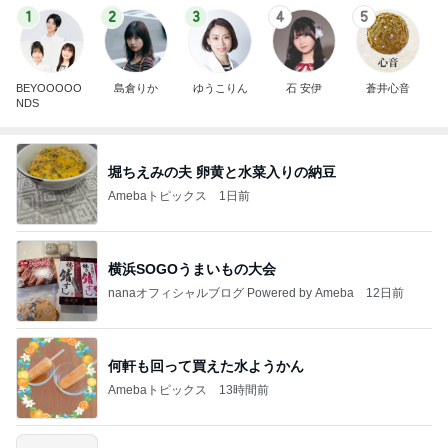
1
2
3
4
5
BEYOOOOO
島倉りか
ゆうこりん
石 安伊
蒼井心音
NDS
堀ちえみの夫 卵黄と水菜入りの納豆
Amebaトピックス
1日前
横浜SOGOうまいもの大会
nanaオフィシャルブログ Powered by Ameba
12日前
何軒も回って買えた水ようかん
Amebaトピックス
13時間前