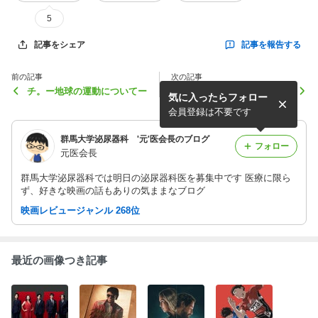
5
記事を報告する
記事をシェア
前の記事
次の記事
チ。ー地球の運動についてー
ベケット [Nerflix]
気に入ったらフォロー
会員登録は不要です
群馬大学泌尿器科 '元'医会長のブログ
フォロー
元医会長
群馬大学泌尿器科では明日の泌尿器科医を募集中です 医療に限ら
ず、好きな映画の話もありの気ままなブログ
映画レビュージャンル 268位
最近の画像つき記事