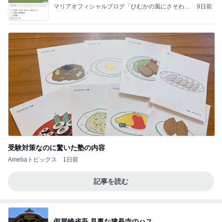
マリアオフィシャルブログ「ひむかの風にさそわれ
9日前
て」Powered by Ameba
受験対策なのに驚いた塾の内容
Amebaトピックス
1日前
記事を読む
假屋崎省吾 見事な建長寺のハス