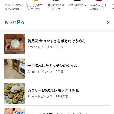
アンパンマン
怒りくまのブ
勝手に映画紹
MOJIの映画レ
∠かなめまよ
先生の映画講
ログ（仮）
介！？
ビュー
の胸はって行
座
け〜！自信持
って行け〜！
もっと見る
若乃花 食べやすさを考えたそうめん
Amebaトピックス
2日前
一目惚れしたキッチンのタイル
Amebaトピックス
2日前
カロリー1/5の塩レモンクリチ風
Amebaトピックス
11時間前