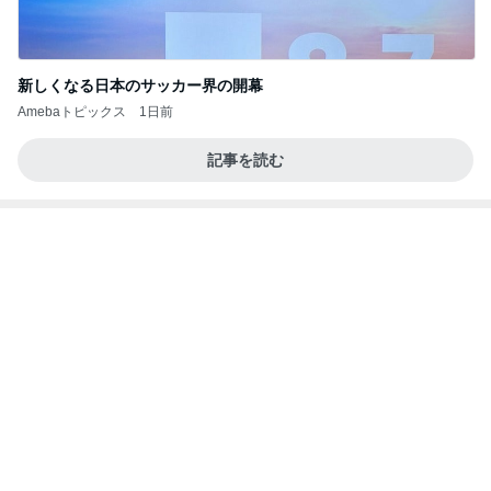
ユカイ 隣の人から貰ったプレゼント
Amebaトピックス
1日前
第二セッションだ！⭐️
クワバタオハラ小原正子オフィシャルブログ「女
13日前
前。」powered by Ameba
再度のお誘いが大好物な仕事
Amebaトピックス
1日前
ファミマ新作・牛ホルモン味噌焼きうどんを食って
みたら想像と違ってて辛口レビューになっちまった
話