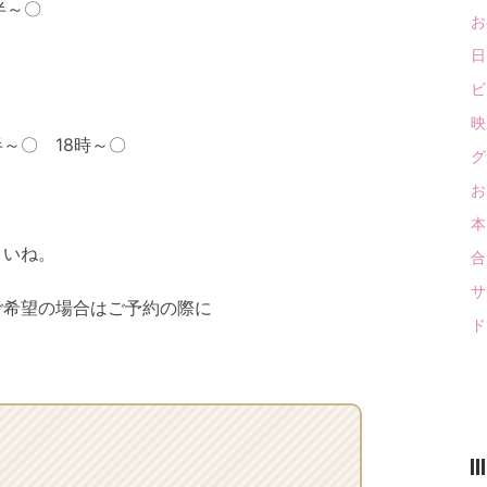
時半～〇
お
日
ビ
映画
半～〇 18時～〇
グ
お
本 
さいね。
合
サ
ご希望の場合はご予約の際に
ド