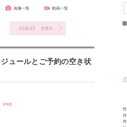
画像一覧
動画一覧
【広島店】 営業日スケジュールとご予約の空き状況 《8/3更新》
ケジュールとご予約の空き状
574
位
性
自
井