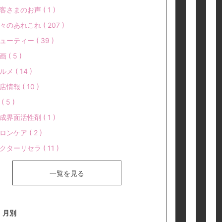
客さまのお声 ( 1 )
々のあれこれ ( 207 )
ューティー ( 39 )
 ( 5 )
ルメ ( 14 )
店情報 ( 10 )
( 5 )
成界面活性剤 ( 1 )
ロンケア ( 2 )
クターリセラ ( 11 )
一覧を見る
月別