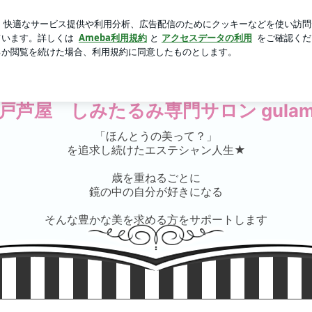
常にうまいパン
芸能人ブログ
人気ブログ
新規登録
》 | 広島＊神戸芦屋 しみたるみ専門サロン gulamour
屋 しみたるみ専門サロン gulamo
「ほんとうの美って？」
を追求し続けたエステシャン人生★
歳を重ねるごとに
鏡の中の自分が好きになる
そんな豊かな美を求める方をサポートします