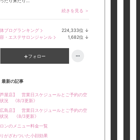
ったり来たり...
続きを見る ＞
体ブログランキング
224,333
位
↓
ラ
容・エステサロンジャンル
1,682
位
↓
ン
ラ
キ
ン
ン
キ
フォロー
グ
ン
下
グ
降
下
最新の記事
降
芦屋店】 営業日スケジュールとご予約の空
状況 《8/3更新》
広島店】 営業日スケジュールとご予約の空
状況 《8/3更新》
ロンのメニュー料金一覧
りがざわついた小顔効果