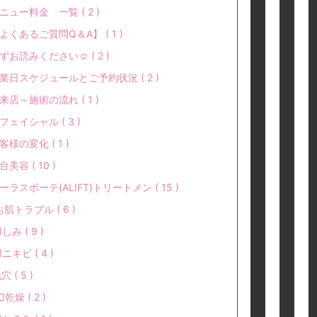
ニュー料金 一覧 ( 2 )
よくあるご質問Q＆A】 ( 1 )
ずお読みください☺ ( 2 )
業日スケジュールとご予約状況 ( 2 )
来店～施術の流れ ( 1 )
フェイシャル ( 3 )
客様の変化 ( 1 )
台美容 ( 10 )
ーラスボーテ(ALIFT)トリートメン ( 15 )
お肌トラブル ( 6 )
□しみ ( 9 )
□ニキビ ( 4 )
穴 ( 5 )
□乾燥 ( 2 )