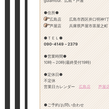
gulamour. 広島＊芦屋
●住所●
広島店 広島市西区井口明神1丁目
芦屋店 兵庫県芦屋市茶屋之町
●
ＴＥＬ●
090-4149－2379
●
営業時間●
10時～20時(最終受付19時)
●定休日●
不定休
営業日カレンダー
広島店
芦屋
●ご予約/お問い合わせ