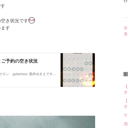
行
です
の空き状況です
います
全
美
ルとご予約の空き状況
しみ。たるみを本気で解消したい人ためのエステサロン gulamour. 酒井ゆきえです 広島店の営業日スケジュールとご予約の空き状況ですご予約の際にご参考い…
【
き
【
き
サ
周