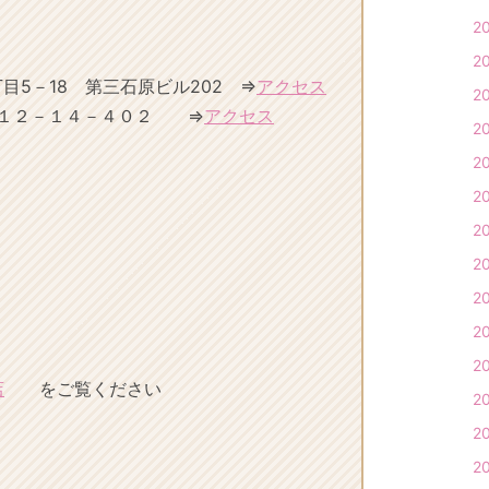
2
2
5－18 第三石原ビル202 ⇒
アクセス
2
１２－１４－４０２ ⇒
アクセス
2
2
2
2
2
2
2
2
店
をご覧ください
2
2
2