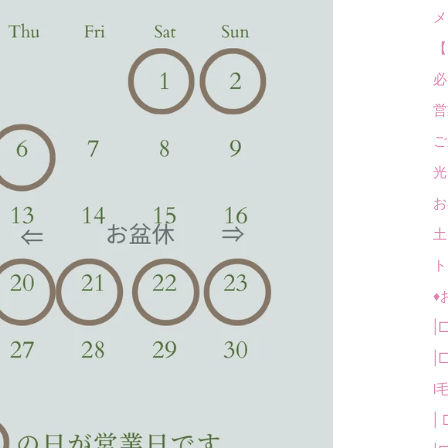
メ
【
必
営
ご
光
お
土
ト
♦
|
|
l毛
| 