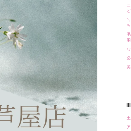
ニ
ど
＼
ち
毛
消
な
必
土
ア