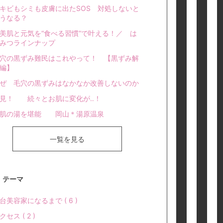
キビもシミも皮膚に出たSOS 対処しないと
うなる？
美肌と元気を“食べる習慣”で叶える！／ は
みつラインナップ
穴の黒ずみ難民はこれやって！ 【黒ずみ解
編】
ぜ 毛穴の黒ずみはなかなか改善しないのか
見！ 続々とお肌に変化が‥！
美肌の湯を堪能 岡山＊湯原温泉
一覧を見る
テーマ
台美容家になるまで ( 6 )
クセス ( 2 )