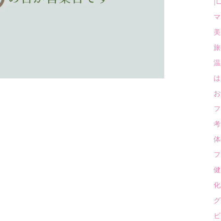
|
マ
美
旅
温泉
は
お
フ
考
体
フ
健康
化
グ
ビ