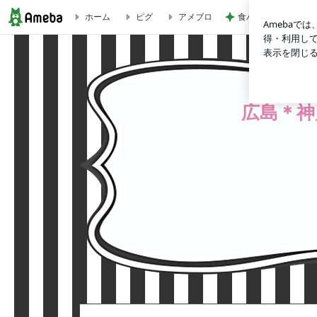
食パンにはさんだ非
ホーム
ピグ
アメブロ
【芦屋店】 営業日スケジュールとご予約の空き状況 《8/3更新
広島＊神戸芦