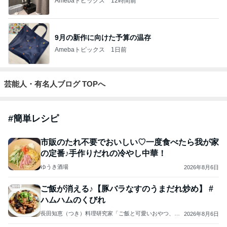
Amebaトピックス
12時間前
9月の新作に向けた予算の温存
Amebaトピックス
1日前
芸能人・有名人ブログ TOPへ
#
簡単レシピ
市販のたれ不要でおいしい♡一度食べたら我が家
の定番♪手作りだれの冷やし中華！
ゆうき酒場
2026年8月6日
ご飯が消える♪【豚バラなすのうまだれ炒め】 #
ハムハムのくびれ
長田知恵（つき）料理研究家「ご飯と可愛いおやつ、キ
2026年8月6日
ッチンアイテム」