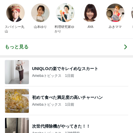
スパイシー丸
山本ゆり
料理研究家ゆ
AYA
みきママ
山
かり
もっと見る
UNIQLOの楽でキレイめなスカート
Amebaトピックス
1日前
初めて食べた満足度の高いチャーハン
Amebaトピックス
1日前
次世代掃除機がやってきた！！