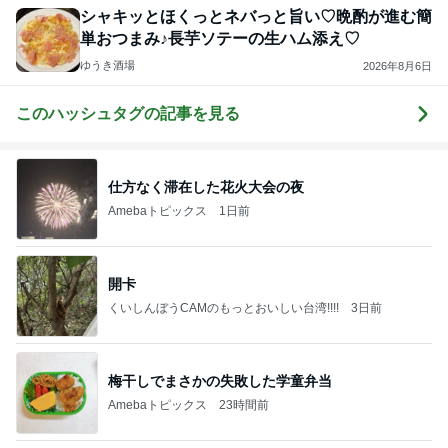
シャキッとほくっとネバっと旨い♡晩酌が進む簡
単おつまみ♪長芋ソテーの生ハム添え♡
ゆうき酒場
2026年8月6日
このハッシュタグの記事を見る
仕方なく滞在した花火大会の夜
Amebaトピックス
1日前
開卡
くいしんぼうCAMのもっとおいしい台湾!!!!
3日前
梅干しでまさかの失敗した学童弁当
Amebaトピックス
23時間前