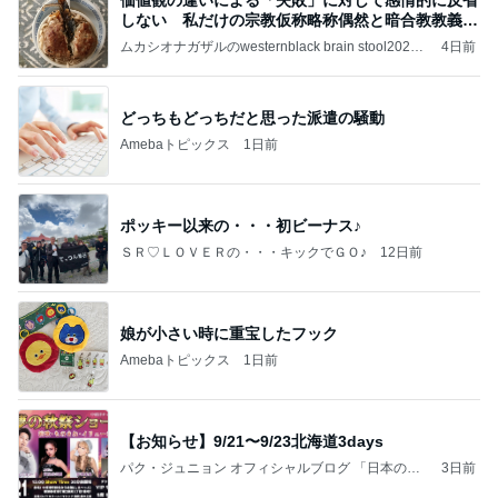
しない 私だけの宗教仮称略称偶然と暗合教教義候
補
ムカシオナガザルのwesternblack brain stool2024
4日前
年（令和6）11月25日以来減酒断煙再開ムカシオナ
ガザル
どっちもどっちだと思った派遣の騒動
Amebaトピックス
1日前
ポッキー以来の・・・初ビーナス♪
ＳＲ♡ＬＯＶＥＲの・・・キックでＧＯ♪
12日前
娘が小さい時に重宝したフック
Amebaトピックス
1日前
【お知らせ】9/21〜9/23北海道3days
パク・ジュニョン オフィシャルブログ 「日本の
3日前
心」 powered by Ameba