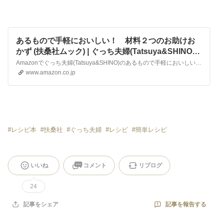
あるもので手軽においしい！ 材料２つのお助けお
かず (扶桑社ムック) | ぐっち夫婦(Tatsuya&SHINO) |
本 | 通販 | Amazon
Amazonでぐっち夫婦(Tatsuya&SHINO)のあるもので手軽においしい！ 材料２つのお助けおかず (扶桑社ムック)。アマゾンならポイント還元本が多数。ぐっち夫婦(Tatsuya&SHINO)作品ほか、お急ぎ便対象商品は当日お届けも可能。またあるもので手軽においしい！ 材料２つのお助けおかず (扶桑社ムック)もアマゾン配送商品なら通常配送無料。
www.amazon.co.jp
#
レシピ本
#
扶桑社
#
ぐっち夫婦
#
レシピ
#
簡単レシピ
いいね
コメント
リブログ
24
記事を報告する
記事をシェア