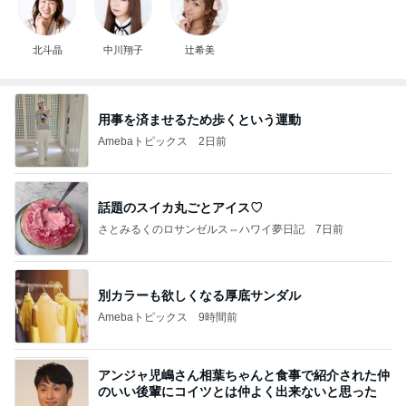
北斗晶
中川翔子
辻希美
用事を済ませるため歩くという運動
Amebaトピックス
2日前
話題のスイカ丸ごとアイス♡
さとみるくのロサンゼルス⇔ハワイ夢日記
7日前
別カラーも欲しくなる厚底サンダル
Amebaトピックス
9時間前
アンジャ児嶋さん相葉ちゃんと食事で紹介された仲
のいい後輩にコイツとは仲よく出来ないと思った