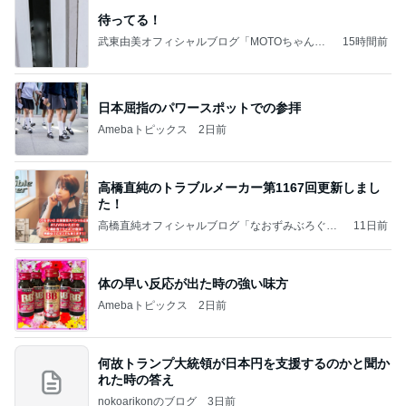
待ってる！
武東由美オフィシャルブログ「MOTOちゃんと
15時間前
のはっぴぃな毎日」Powered by Ameba
日本屈指のパワースポットでの参拝
Amebaトピックス
2日前
高橋直純のトラブルメーカー第1167回更新しまし
た！
高橋直純オフィシャルブログ「なおずみぶろぐ」
11日前
Powered by Ameba
体の早い反応が出た時の強い味方
Amebaトピックス
2日前
何故トランプ大統領が日本円を支援するのかと聞か
れた時の答え
nokoarikonのブログ
3日前