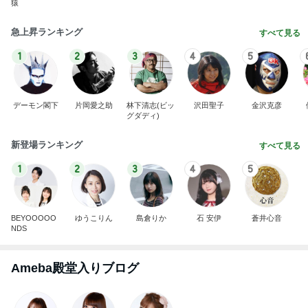
猿
急上昇ランキング
すべて見る
1
2
3
4
5
デーモン閣下
片岡愛之助
林下清志(ビッ
沢田聖子
金沢克彦
グダディ)
新登場ランキング
すべて見る
1
2
3
4
5
BEYOOOOO
ゆうこりん
島倉りか
石 安伊
蒼井心音
NDS
Ameba殿堂入りブログ