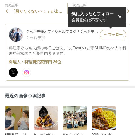
前の記事
次の記事
「帰りたくない〜！」が出
「日本一の最低男」料理監修
気に入ったらフォロー
た、休日のおでかけ先
として参加しました！
会員登録は不要です
ぐっち夫婦オフィシャルブログ「ぐっち夫婦の今日なにたべよう？」Powered by Ameba
フォロー
ぐっち夫婦
料理家ぐっち夫婦の毎日ごはん。 夫Tatsuyaと妻SHINOの２人で料
理や日常のことを自由きままに。
料理人・料理研究家部門 24位
最近の画像つき記事
料理教室しまし
ヒルナンデス！
夏休みイベン
20時より生配