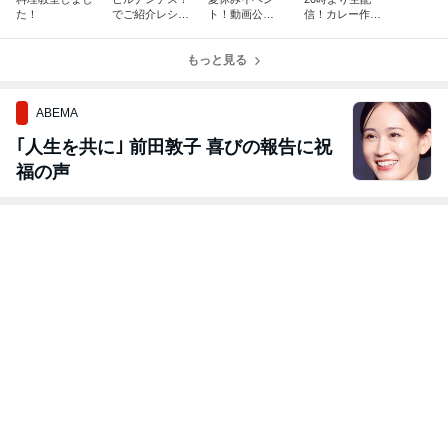
た！
でご紹介レシピ
ト！動画公
信！カレー作り
／なすの中華浸
開〜！！
ます！
し
もっと見る
ABEMA
｢人生を共に｣ 前田敦子 喜びの報告に祝
福の声