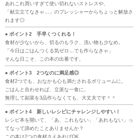
あれこれ買いすぎて使い切れないストレスや、
「献立立てなきゃ…」のプレッシャーからちょっと解放さ
れます◎
● ポイント2 手早くつくれる！
食材が少ないから、切るのもラク、洗い物も少なめ。
「今日はごはんつくる気ゼロ…でも作らなきゃ」
そんな日こそ、この本の出番です。
● ポイント3 2つなのに満足感◎
食材2つでも、おなかも心も満たされるボリュームに。
ごはんと合わせれば、立派な一食に。
無理して副菜を3品作らなくても、大丈夫です＾＾
● ポイント4 新しいレシピにチャレンジしやすい！
レシピ本を開いて、「あ、これもない」「あれもない」っ
てなって諦めたことありませんか？
この本は2つの食材さえあればOK。