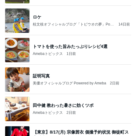
ロケ
桂文枝オフィシャルブログ「トビウオの夢」Pow
14日前
ered by Ameba
トマトを使った旨みたっぷりレシピ4選
Amebaトピックス
1日前
証明写真
美優オフィシャルブログ Powered by Ameba
2日前
田中健 教わった暑さに効くツボ
Amebaトピックス
2日前
【東京】8/17(月) 宗像茜衣 個撮予約状況 御徒町ス