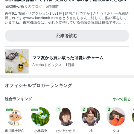
ますが、こんなのを許していいんですか？
ht9299yzf祈りのブログ
5時間前
再生9,178回 · リアクション1,531件 | 結局これですか | さとうさおり一直線結
局これですかwww.facebook.com さとうさおりさんに対して、酷い事をして
いますね。東京都議会は。それを支持している都議会議員は最低ですね。 自
分に、都合の悪い事は非公開 都民の皆さん、目を覚ましてください。 こん
な、酷いことをする都議会は、いならいと想いますが？ 今までも、中国人
記事を読む
に、優遇政策をしていますから、こんな状態を許していては、外国に乗っ取
られてし
ママ友から買い取った可愛いチャーム
Amebaトピックス
1日前
オフィシャルブロガーランキング
総合ランキング
すべて見る
1
2
3
市川團十郎白
小林麻央
だいたひかる
桃
クロ