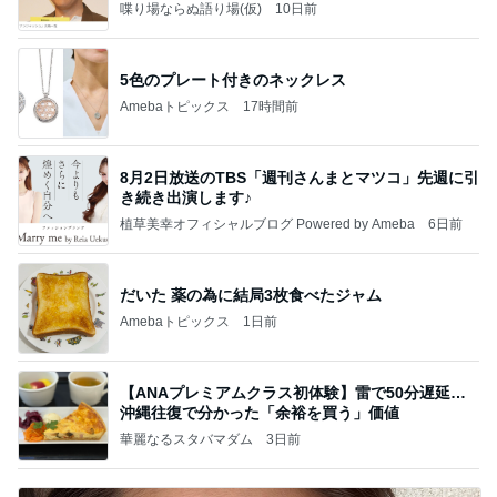
喋り場ならぬ語り場(仮)
10日前
5色のプレート付きのネックレス
Amebaトピックス
17時間前
8月2日放送のTBS「週刊さんまとマツコ」先週に引
き続き出演します♪
植草美幸オフィシャルブログ Powered by Ameba
6日前
だいた 薬の為に結局3枚食べたジャム
Amebaトピックス
1日前
【ANAプレミアムクラス初体験】雷で50分遅延…
沖縄往復で分かった「余裕を買う」価値
華麗なるスタバマダム
3日前