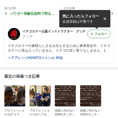
前の記事
次の記事
パウダー系酸化染料で明るさ
Ash-４RDでシルバーへ
気に入ったらフォロー
修正
会員登録は不要です
イチゴカラー公認インストラクター グッチ
フォロー
グッチ
イチゴカラーの素晴らしさをお伝えするために東奔西走中、イチゴ
カラーに苺は入っていません。イチゴの甘い香りもしません。1剤
１に対して2剤が５倍で白髪が染まるオシャレ染めダメージレスそ
ヘアアレンジHOWTOジャンル 80位
れが1:5カラーなのです。
最近の画像つき記事
プロフェッショ
プロフェッショ
頭皮に付けない
頭皮に付けない
ナルの”２ステ
ナルのヘアカラ
ZEROタッチ/増
ZEROタッチの