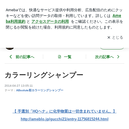
カラーリングシャンプー | イチゴカラー公認インストラクタ
ー グッチ
アプリをダウンロードして
ブログの更新通知
を受け取りまし
開く
ょう。
イチゴカラー公認インストラクター グッチ
フォロー
前の記事へ
一覧
次の記事へ
カラーリングシャンプー
2014-04-27 13:05:11
テーマ：
ABsolute彩カラーリングシャンプー
【 手選別「HQヘナ」に化学物質は一切含まれていません。】
http://ameblo.jp/gucchi21/entry-11756815244.html