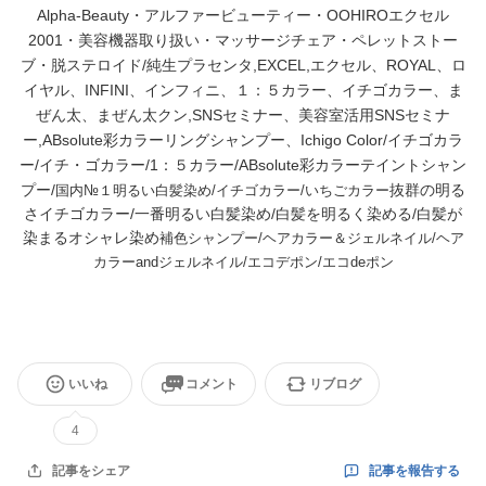
Alpha-Beauty・アルファービューティー・OOHIROエクセル
2001・美容機器取り扱い・マッサージチェア・ペレットストー
ブ・脱ステロイド/純生プラセンタ,EXCEL,エクセル、ROYAL、ロ
イヤル、INFINI、インフィニ、１：５カラー、イチゴカラー、ま
ぜん太、まぜん太クン,SNSセミナー、美容室活用SNSセミナ
ー,ABsolute彩カラーリングシャンプー、Ichigo Color/イチゴカラ
ー/イチ・ゴカラー/1：５カラー/ABsolute彩カラーテイントシャン
プー/
抜群の明る
国内№１明るい白髪染め/イチゴカラー/いちごカラー
さイチゴカラー/一番明るい白髪染め/
白髪を明るく染める/
白髪が
染まるオシャレ染め
補色シャンプー/ヘアカラー＆ジェルネイル/ヘア
カラーandジェルネイル/エコデポン/エコdeポン
いいね
コメント
リブログ
4
記事を報告する
記事をシェア