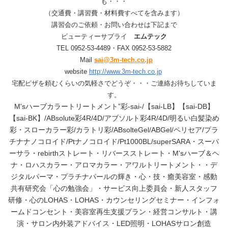
も・・・
（交通費・講習費・材料費すべてを含みます）
講習会のご依頼・お問い合わせは下記まで
ビューティーサプライ
エムテック
TEL 0952-53-4489・FAX 0952-53-5882
Mail
sai@3m-tech.co.jp
website
http://www.3m-tech.co.jp
宅配ピザを頼むくらいの気軽さでどうぞ・・・ご連絡お待ちしていま
す。
M'sハーブカラートリートメント”彩-sai-/【sai-LB】【sai-DB】
【sai-BK】/ABsolute彩4R/4D/アブソルト彩4R/4D/明るい白髪染め
彩・スローカラー彩/カラトリ彩/ABsolteGel/ABGel/ペリセア/プラ
チナナノコロイド/Ptナノコロイド/Pt1000BL/superSARA・スーパ
ーサラ・rebirthストレート・リバースストレート・M'sハーブ＆ヘ
ナ・ロハスカラー・アロマカラー・アワルトリートメント・・デ
ジタルパーマ・プラチナパールの輝き・心・技・癒美容室・感動
共有研究会「心の勉強会」・サービス向上委員会・新人スタッフ
研修・心のLOHAS・LOHAS・カウンセリングセミナー・インフォ
ームドコンセント・美容室再生支援プラン・経営コンサルト・講
演・サロン内外装アドバイス・LED照明・LOHASサロン創造