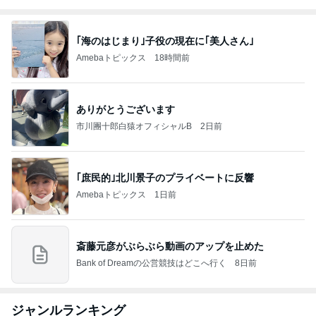
｢海のはじまり｣子役の現在に｢美人さん｣
Amebaトピックス
18時間前
ありがとうございます
市川團十郎白猿オフィシャルB
2日前
｢庶民的｣北川景子のプライベートに反響
Amebaトピックス
1日前
斎藤元彦がぶらぶら動画のアップを止めた
Bank of Dreamの公営競技はどこへ行く
8日前
ジャンルランキング