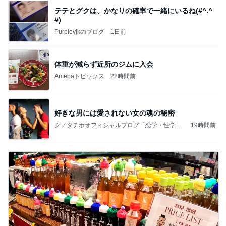
テテとグクは、かなりの確率で一緒にいるね(#^.^
#)
Purplevjkのブログ
1日前
体重が減らず近所のジムに入会
Amebaトピックス
22時間前
好きな男には愛されない女の魂の秘密
クノタチホオフィシャルブログ「恋学・性学研
19時間前
究室」Powered by Ameba