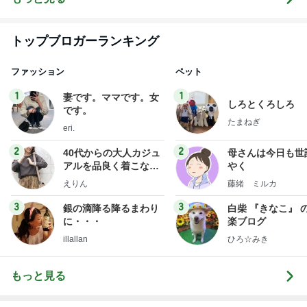
トップブロガーランキング
ファッション
ペット
1
1
妻です。ママです。女
しろとくろしろ
です。
たまねぎ
eri.
2
2
40代からの大人カジュ
母さんは今日も世
アルを品良く着こなす
やく
ファッションブログ
えりん
藤緒 ミルカ
3
3
銀の滴降る降るまわり
白柴 『きなこ』 
に・・・
楽ブログ
illallan
ひろ☆みき
もっと見る