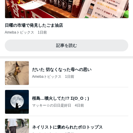
日曜の市場で発見したごま油店
Amebaトピックス
1日前
記事を読む
だいた 切なくなった母への思い
Amebaトピックス
1日前
桜島…噴火してた!? Σ(O_O；)
マッキー☆の日日是好日
4日前
ネイリストに褒められたポロトップス