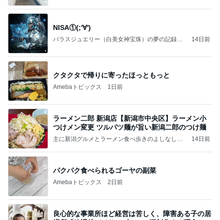
NISA①(;'∀')
パラスジュエリー（白美女神宝珠）の夢の記録
14日前
（続編）
クタクタで帰りに寄ったほっともっと
Amebaトピックス
1日前
ラーメン二郎 新潟店【新潟市中央区】ラーメン小
つけメン変更 ツルパツ麺が旨い新潟二郎のつけ麺
主に新潟グルメとラーメン食べ歩きのよしなしご
14日前
と
パクパク食べられるゴーヤの副菜
Amebaトピックス
2日前
良心的な事業所ほど経営は苦しく、障害ある子の居