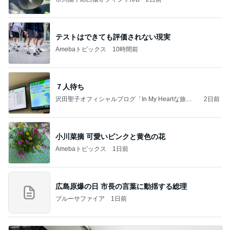
テストはできても評価されない現実
Amebaトピックス
10時間前
７人待ち
沢田聖子オフィシャルブログ「In My Heartな旅日
2日前
記」by Ameba
小川菜摘 可愛いピンクと黄色の花
Amebaトピックス
1日前
広島原爆の日 市長の言葉に動揺する総理
ブルーサファイア
1日前