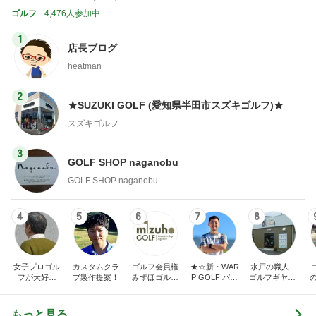
ゴルフ
4,476人参加中
1
店長ブログ
heatman
2
★SUZUKI GOLF (愛知県半田市スズキゴルフ)★
スズキゴルフ
3
GOLF SHOP naganobu
GOLF SHOP naganobu
4
5
6
7
8
女子プロゴル
カスタムクラ
ゴルフ会員権
★☆新・WAR
水戸の職人
フが大好き
ブ製作提案！
みずほゴルフ
P GOLF バカ
ゴルフギヤTO
〈でん〉ねん
社長ブログ
社長の独り言
BITA
☆★
もっと見る