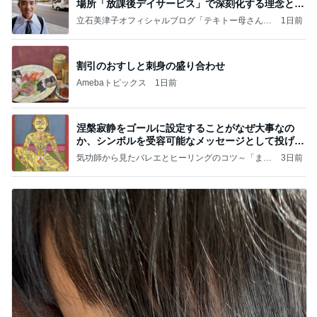
場所「放課後デイサービス」で深刻化する理念と現
実の
立石美津子オフィシャルブログ「テキトー母さんの
1日前
すすめ」Powered by Ameba
割引のおすしと刺身の盛り合わせ
Amebaトピックス
1日前
涅槃寂静をゴールに設定することがなぜ大事なの
か、シンボルを受容可能なメッセージとして投げる
ことが
気功師から見たバレエとヒーリングのコツ～「まと
3日前
いのば」ブログ