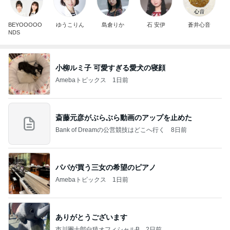
BEYOOOOO
ゆうこりん
島倉りか
石 安伊
蒼井心音
NDS
小柳ルミ子 可愛すぎる愛犬の寝顔
Amebaトピックス
1日前
斎藤元彦がぶらぶら動画のアップを止めた
Bank of Dreamの公営競技はどこへ行く
8日前
パパが買う三女の希望のピアノ
Amebaトピックス
1日前
ありがとうございます
市川團十郎白猿オフィシャルB
2日前