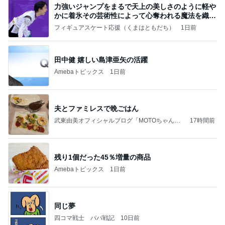
力強いジャンプをまるで天上の美しさのように軽や
かに着氷その芸術性によって心奪われる魔法を織り
なす
フィギュアスケート応援（くまはともだち）
1日前
田中健 嬉しい島津亜矢の活躍
Amebaトピックス
1日前
夫とファミレスで晩ごはん
武東由美オフィシャルブログ「MOTOちゃんと
17時間前
のはっぴぃな毎日」Powered by Ameba
残り1個だった45％増量の商品
Amebaトピックス
1日前
同じ夢
四コマ戦士 パパ戦記
10日前