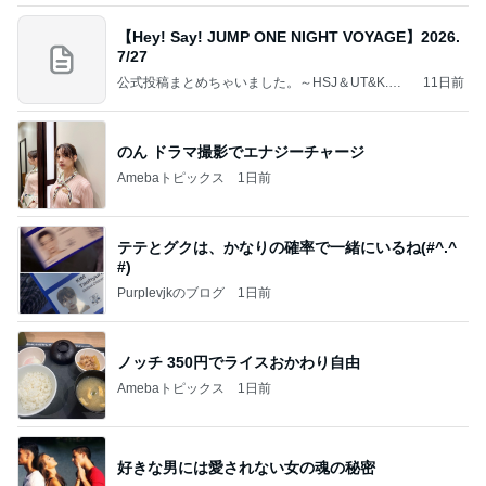
【Hey! Say! JUMP ONE NIGHT VOYAGE】2026.
7/27
公式投稿まとめちゃいました。～HSJ＆UT&K.O.
11日前
～
のん ドラマ撮影でエナジーチャージ
Amebaトピックス
1日前
テテとグクは、かなりの確率で一緒にいるね(#^.^
#)
Purplevjkのブログ
1日前
ノッチ 350円でライスおかわり自由
Amebaトピックス
1日前
好きな男には愛されない女の魂の秘密