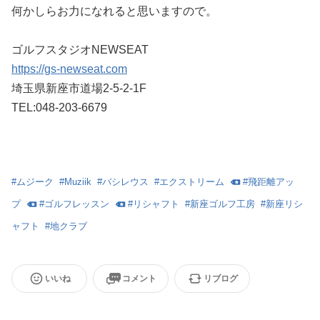
何かしらお力になれると思いますので。
ゴルフスタジオNEWSEAT
https://gs-newseat.com
埼玉県新座市道場2-5-2-1F
TEL:048-203-6679
#
ムジーク
#
Muziik
#
バシレウス
#
エクストリーム
#
飛距離アッ
プ
#
ゴルフレッスン
#
リシャフト
#
新座ゴルフ工房
#
新座リシ
ャフト
#
地クラブ
いいね
コメント
リブログ