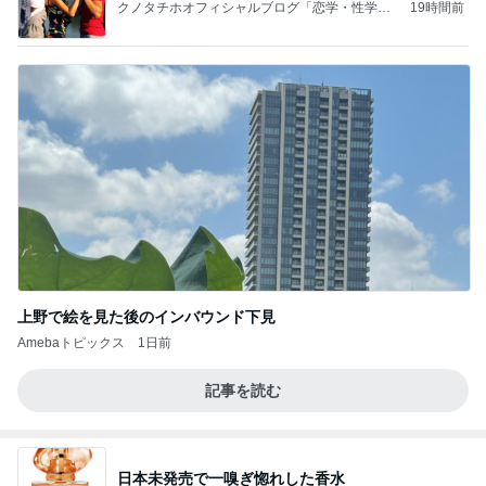
クノタチホオフィシャルブログ「恋学・性学研
19時間前
究室」Powered by Ameba
上野で絵を見た後のインバウンド下見
Amebaトピックス
1日前
記事を読む
日本未発売で一嗅ぎ惚れした香水