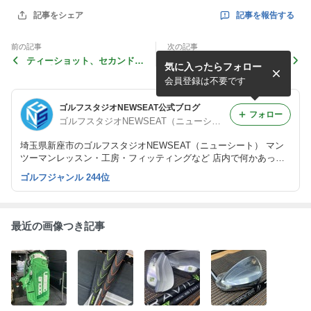
記事を報告する
記事をシェア
前の記事
次の記事
ティーショット、セカンド使
隠れた名器？藤本技工TALO
気に入ったらフォロー
い勝手の良いアイアン型UT
N VS 誰もが認める名器M
ASDA-M425
会員登録は不要です
ゴルフスタジオNEWSEAT公式ブログ
フォロー
ゴルフスタジオNEWSEAT（ニューシート）
埼玉県新座市のゴルフスタジオNEWSEAT（ニューシート） マン
ツーマンレッスン・工房・フィッティングなど 店内で何かあった
ときに適当に書きますので、どうか優しい目で見守ってください
ゴルフジャンル 244位
ね。
最近の画像つき記事