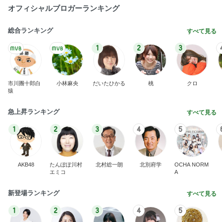
オフィシャルブロガーランキング
総合ランキング
すべて見る
1
2
3
市川團十郎白
小林麻央
だいたひかる
桃
クロ
猿
急上昇ランキング
すべて見る
1
2
3
4
5
AKB48
たんぽぽ川村
北村総一朗
北別府学
OCHA NORM
エミコ
A
新登場ランキング
すべて見る
1
2
3
4
5