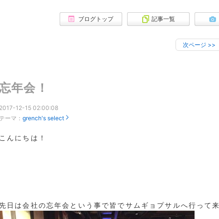
ブログトップ
記事一覧
次ページ
>>
忘年会！
2017-12-15 02:00:08
テーマ：
grench's select
こんにちは！
先日は会社の忘年会という事で皆でサムギョプサルへ行って来ま