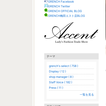
GRENCH Facebook
GRENCH Twitter
GRENCH OFFICIAL BLOG
GRENCH梅田エスト店BLOG
テーマ
grench's select ( 758 )
Display ( 12 )
shop manager ( 8 )
Staff Voice ( 182 )
Press ( 11 )
一覧を見る