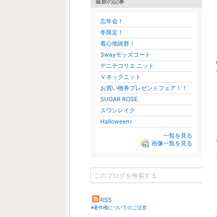
最新の記事
忘年会！
冬限定！
着心地抜群！
3wayモッズコート
デニテコリエ ニット
Ｖネックニット
お買い物券プレゼントフェア！！
SUGAR ROSE
スワンレイク
Halloween♪
一覧を見る
画像一覧を見る
RSS
※著作権についてのご注意