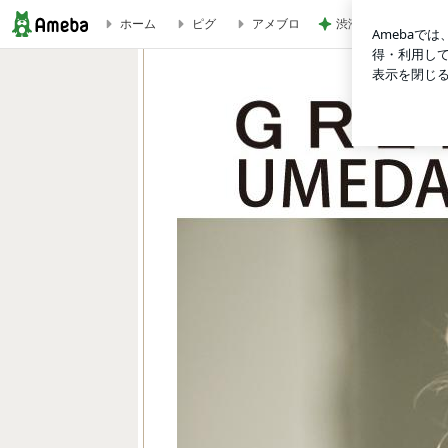
ホーム
ピグ
アメブロ
渋滞の帰りに息子と
GRENCH(グレンチ) 梅田EST店BLOG