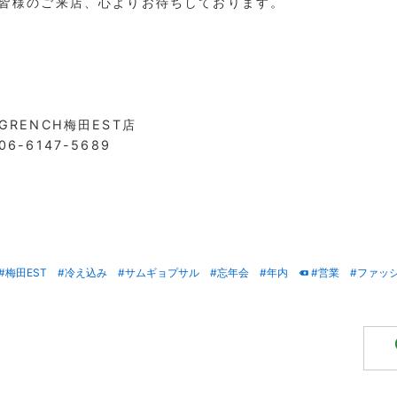
皆様のご来店、心よりお待ちしております。
GRENCH梅田EST店
06-6147-5689
#梅田EST
#冷え込み
#サムギョプサル
#忘年会
#年内
#営業
#ファッ