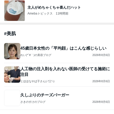
主人がめちゃくちゃ喜んだハット
Amebaトピックス
11時間前
#
美肌
45歳日本女性の「平均顔」はこんな感じらしい
れい(*´∀｀)の美容ブログ
2026年8月6日
人工物の注入剤を入れない医師の受けてる施術に
注目
とほほなやば子さん(˶°口°˶)
2026年8月6日
久しぶりのチーズバーガー
さきのすけのブログ
2026年8月6日