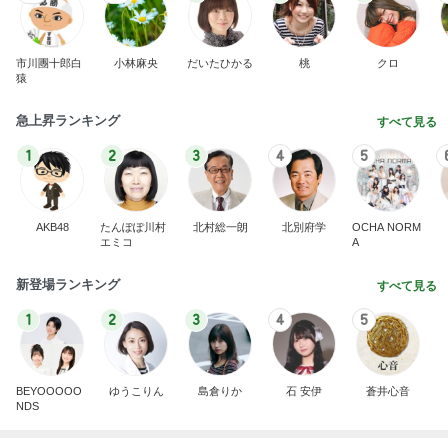
市川團十郎白
小林麻央
だいたひかる
桃
クロ
猿
急上昇ランキング
すべて見る
1
2
3
4
5
AKB48
たんぽぽ川村
北村総一朗
北別府学
OCHA NORM
エミコ
A
新登場ランキング
すべて見る
1
2
3
4
5
BEYOOOOO
ゆうこりん
島倉りか
石 安伊
蒼井心音
NDS