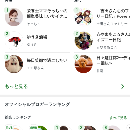
1
1
栄養士ママそっち～の
「吉田さんちのフ
簡単美味しいサイクル
リー日記」Powere
献立
y Ameba 吉田さ
そっち～
吉田さんファミリー
ミリーオフィシャ
ログ
2
2
☆やまあこ☆さん
ゆうき酒場
ィズニー日記
ゆうき
☆やまあこ☆
3
3
日々是甘露2〜デ
毎日笑顔で過ごしたい
ー風味〜
モモ母さん
甘露
もっと見る
オフィシャルブロガーランキング
総合ランキング
すべて見る
1
2
3