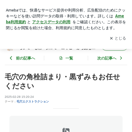
毛穴の角栓詰まり・黒ずみもお任せください | 一宮市のフェイ
シャルエステ「ルミナス」ならシミ・しわ・タルミ・ニキビ・
アプリをダウンロードして
ブログの更新通知
を受け取りまし
開く
赤ら顔も短期間で解消！美肌が定着グリーンピール受賞店
ょう。
一宮市のフェイシャルエステ「ルミナス」な
フォロー
らシミ・しわ・タルミ・ニキビ・赤ら顔も短
期間で解消！美肌が定着グリーンピール受賞
店
前の記事へ
一覧
次の記事へ
毛穴の角栓詰まり・黒ずみもお任せ
ください
2025-02-28 15:20:24
テーマ：
毛穴エクストラクション