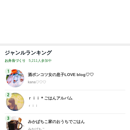
ジャンルランキング
お弁当づくり
5,211人参加中
1
酒ポンコツ女の息子LOVE blog♡♡
kana♡♡♡
2
ｒｉｉ＊ごはんアルバム
ｒｉｉ
3
みかぱちこ家のおうちでごはん
みかぱちこ