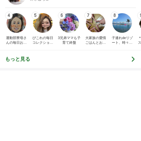
4
5
6
7
8
運動部寮母さ
ぴこれの毎日
3兄弟ママも子
大家族の愛情
子連れdeリゾ
んの毎日お弁
コレクション
育て終盤
ごはんとお弁
ート、時々キ
ス
当☆毎日ごは
♬.*ﾟ
当❤︎
ャラ弁
ん☆
もっと見る