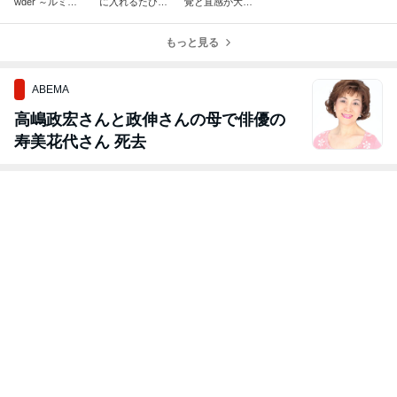
wder ～ルミ
に入れるたびに
覚と直感が大当
ナ ソア パウ
感動でした！
たり‼
ダー～
もっと見る
ABEMA
高嶋政宏さんと政伸さんの母で俳優の
寿美花代さん 死去