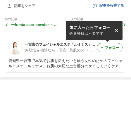
記事を報告する
記事をシェア
前の記事
次の記事
一lumia soar powder ～ル
一つひとつお口に入れるたび
気に入ったらフォロー
ミナ ソア パウダー～
に感動でした！
会員登録は不要です
一宮市のフェイシャルエステ「ルミナス」ならシミ・しわ・タルミ・ニキビ・赤ら顔も短期間で解消！美肌が定着グリーンピール受賞店
フォロー
お肌悩み相談なら一宮市 "美肌のスペシャリスト"Hibinoにお任せ下さい
愛知県一宮市で本気でお肌を変えたいと願う女性のためのフェシャ
ルエステ「ルミナス」お肌の大切な土台部分のケアしていくケアを
することで困り果てたしわ・たるみ・ニキビ・毛穴の開き・乾燥・
デリケート肌も解消♪一宮・名古屋・岐阜・三重からもご来店頂い
ております。