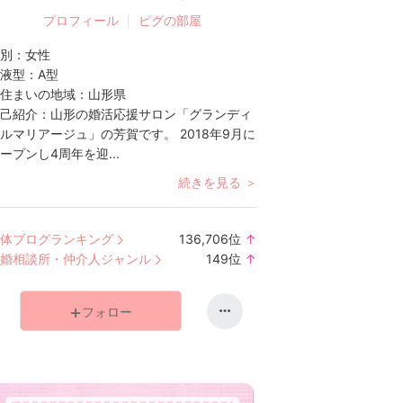
プロフィール
ピグの部屋
別：
女性
液型：
A型
住まいの地域：
山形県
己紹介：
山形の婚活応援サロン「グランディ
ルマリアージュ」の芳賀です。 2018年9月に
ープンし4周年を迎...
続きを見る ＞
体ブログランキング
136,706
位
↑
ラ
婚相談所・仲介人ジャンル
149
位
↑
ン
ラ
キ
ン
フォロー
ン
キ
グ
ン
上
グ
昇
上
昇