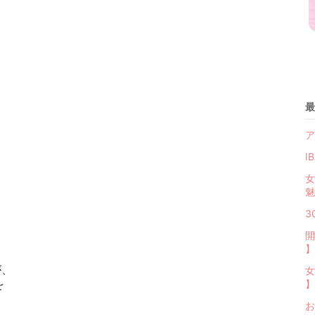
最
ア
I
女
魅
3
開
】
が、
女
】
を
お