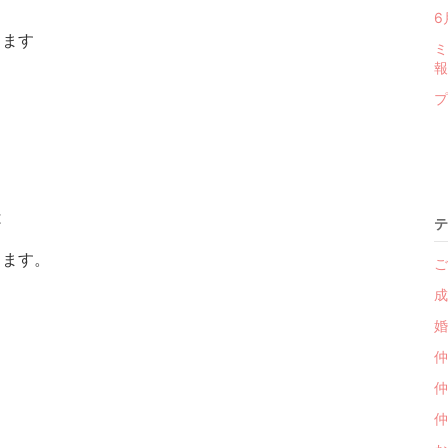
6
ります
ミ
報
プ
は
テ
ります。
ご
成
婚
仲
仲
仲