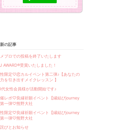
新の記事
メブロでの投稿を終了いたします
BJ AWARD®受賞いたしました！
性限定♡恋カルイベント第二弾♪【あなたの
力を引き出すメイクレッスン 】
0代女性会員様が活動開始です♪
催レポ♡良縁祈願イベント【縁結びjourney
第一弾♡熊野大社
性限定♡良縁祈願イベント【縁結びjourney
第一弾♡熊野大社
詫びとお知らせ