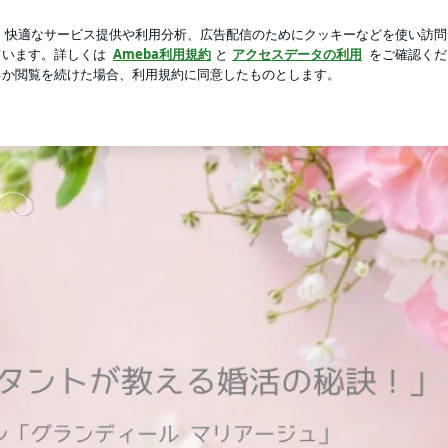
活躍のマザーズバッグ
芸能人ブログ
人気ブログ
新規登録
サルタントが教える婚活の秘訣！【山形の結婚相談所 グランデ