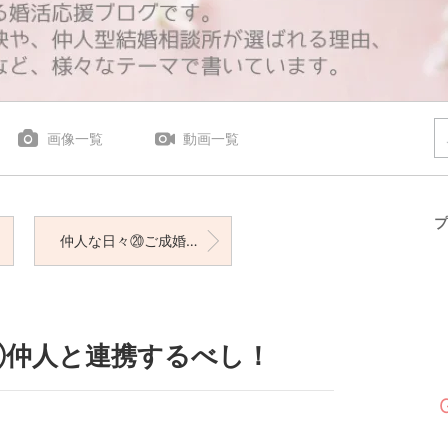
画像一覧
動画一覧
プ
仲人な日々⑳ご成婚お祝い会♡
①仲人と連携するべし！