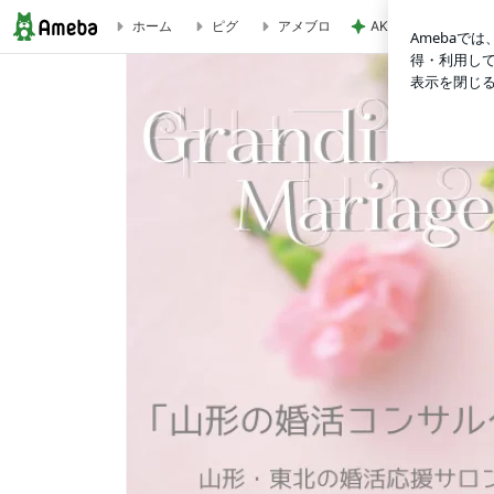
AKINA 旅先で大
ホーム
ピグ
アメブロ
婚活のコツとは？①仲人と連携するべし！ | 山形の婚活コン