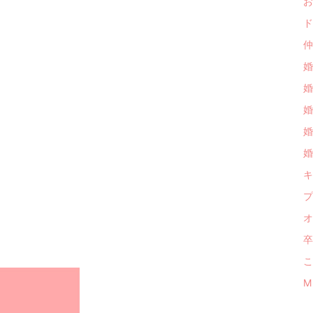
お
ド
仲
婚
婚
婚
婚
婚
キ
プ
オ
卒
こ
M