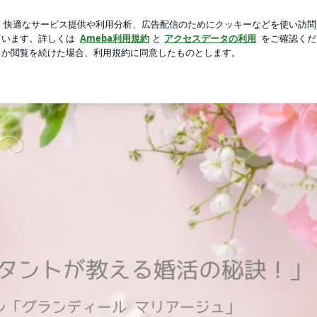
と薬丸裕英の共演
芸能人ブログ
人気ブログ
新規登録
ンサルタントが教える婚活の秘訣！【山形の結婚相談所 グラン