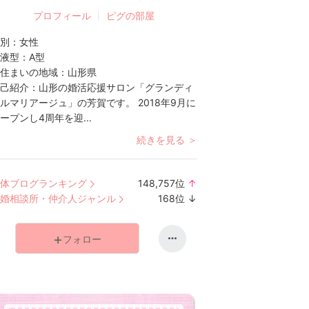
プロフィール
ピグの部屋
別：
女性
液型：
A型
住まいの地域：
山形県
己紹介：
山形の婚活応援サロン「グランディ
ルマリアージュ」の芳賀です。 2018年9月に
ープンし4周年を迎...
続きを見る ＞
体ブログランキング
148,757
位
↑
ラ
婚相談所・仲介人ジャンル
168
位
↓
ン
ラ
キ
ン
フォロー
ン
キ
グ
ン
上
グ
昇
下
降