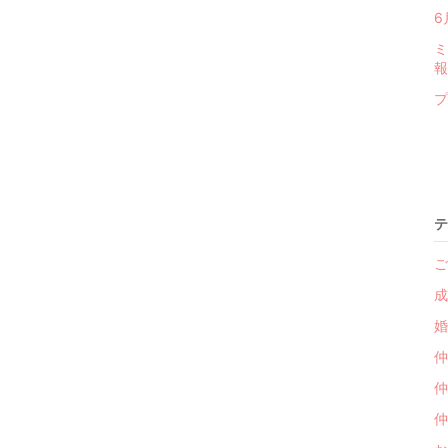
6
ミ
報
プ
テ
ご
成
婚
仲
仲
仲