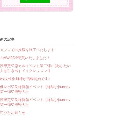
新の記事
メブロでの投稿を終了いたします
BJ AWARD®受賞いたしました！
性限定♡恋カルイベント第二弾♪【あなたの
力を引き出すメイクレッスン 】
0代女性会員様が活動開始です♪
催レポ♡良縁祈願イベント【縁結びjourney
第一弾♡熊野大社
性限定♡良縁祈願イベント【縁結びjourney
第一弾♡熊野大社
詫びとお知らせ