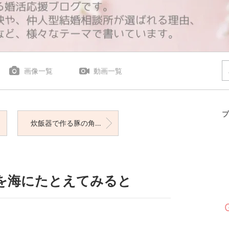
画像一覧
動画一覧
プ
炊飯器で作る豚の角煮♡
を海にたとえてみると