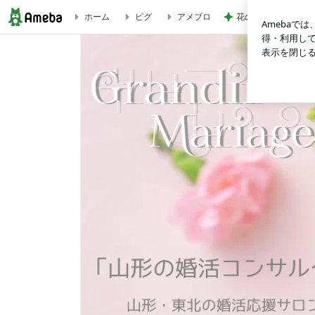
花の82年組 早見優
ホーム
ピグ
アメブロ
婚活たとえ話し②婚活を海にたとえてみると | 山形の婚活コ