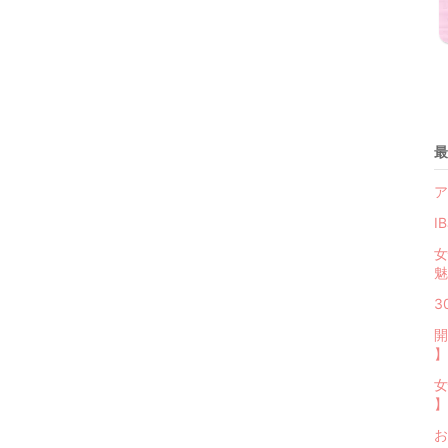
最
ア
I
女
魅
3
開
】
女
】
お