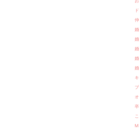
お
ド
仲
婚
婚
婚
婚
婚
キ
プ
オ
卒
こ
M