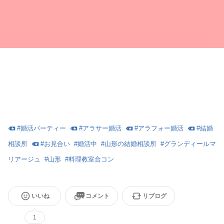
#
婚活パーティー
#
アラサー婚活
#
アラフォー婚活
#
結婚
相談所
#
お見合い
#
婚活中
#
山形の結婚相談所
#
グランディールマ
リアージュ
#
山形
#
料理教室合コン
いいね
コメント
リブログ
1