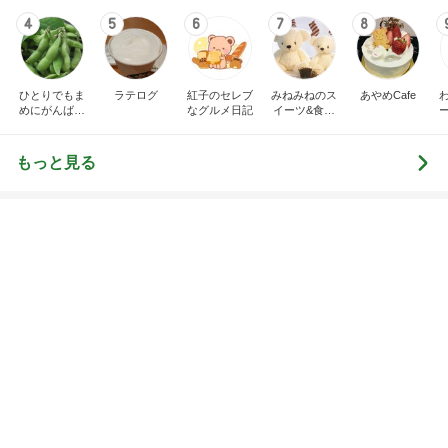
オフィシャルブロガーランキング
総合ランキング
すべて見る
1
2
3
市川團十郎白
小林麻央
だいたひかる
桃
クロ
猿
急上昇ランキング
すべて見る
1
2
3
4
5
木村直人
BEYOOOOO
美川憲一
吉岡淳
水森かおり
NDS
新登場ランキング
すべて見る
1
2
3
4
5