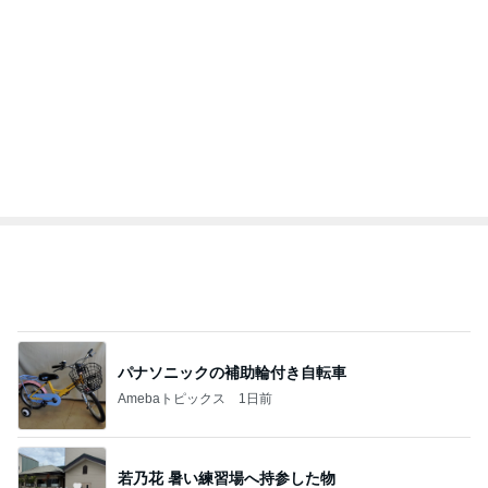
BEYOOOOO
島倉りか
ゆうこりん
MOMIママ
石 安伊
NDS
わが家でよく作る補食の組み合わせ
Amebaトピックス
1日前
悲しすぎて立ち直れない。
クロオフィシャルブログPowered by Ameba
2日前
津久井教生 書いて頂いた素敵な書評
Amebaトピックス
21時間前