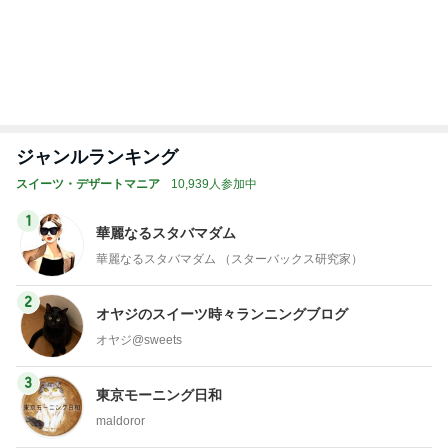
トップブロガーランキング
旅行
インテリア&DIY
1
1
「吉田さんちのファミ
おうちと暮らしの
リー日記」Powered b
ピ 〜HOME&LI
y Ameba 吉田さんファ
吉田さんファミリー
yuki (ドキ子）
ミリーオフィシャルブ
ログ
2
2
☆やまあこ☆さんのデ
ほんとうに必要な
ィズニー日記
か持たない暮らし
ep Life Simple
☆やまあこ☆
yukiko
ンテリアのきろく
3
3
日々是甘露2〜ディズニ
１００均・カルデ
ー風味〜
好き！食いしん坊
らりん☆のブログ
甘露
☆きらりん☆
もっと見る