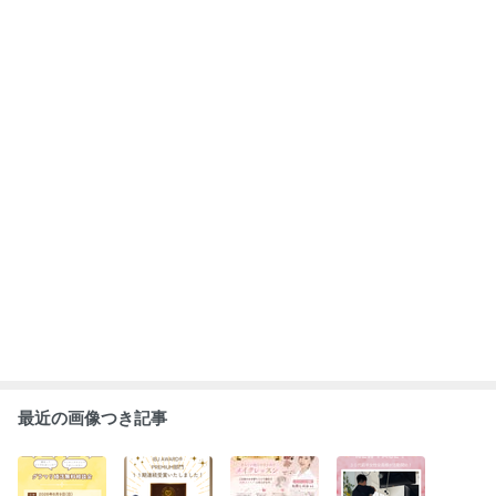
アメブロでの投
IBJ AWARD®受
女性限定♡恋カ
30代女性会員様
稿を終了いたし
賞いたしまし
ルイベント第二
が活動開始です
ます
た！
弾♪【あなたの
♪
魅力を引き出す
もっと見る
メイクレッスン
】
ABEMA
元ジャンポケ斉藤被告の妻がSNSを更
新