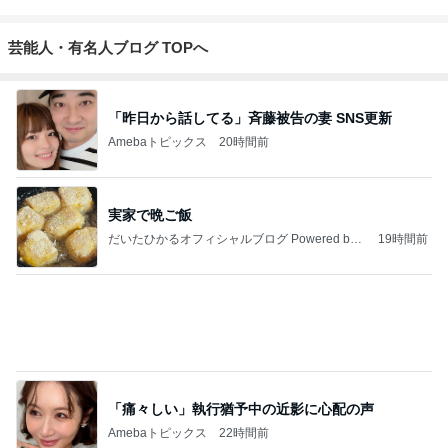
ブログ
ンブログ❤️
もっと見る
パナソニックの補助輪付き自転車
Amebaトピックス
1日前
若乃花 暑い練習場へ持参した物
Amebaトピックス
2日前
ハイブランド面接で答えに詰まった質問
Amebaトピックス
1日前
神がかってる掃除機
Amebaトピックス
15時間前