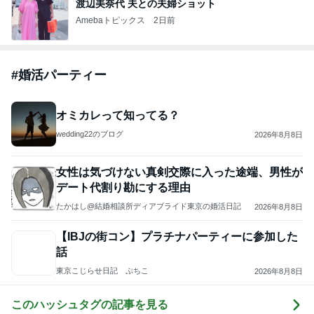
ジャンルランキング
スイーツ・デザートマニア
10,939人参加中
1
華麗なるスタバマダム
華麗なるスタバマダム （スターバックス研究家）
2
オヤジのスイーツ時々ランニングブログ
オヤジ@sweets
3
東京モーニング日和
maldoror
4
5
6
7
8
ひとりでもま
ラテログ
紅子のセレブ
みねみねのス
あやめCafe
めにがんばる
なグルメ日記
イーツ&食パ