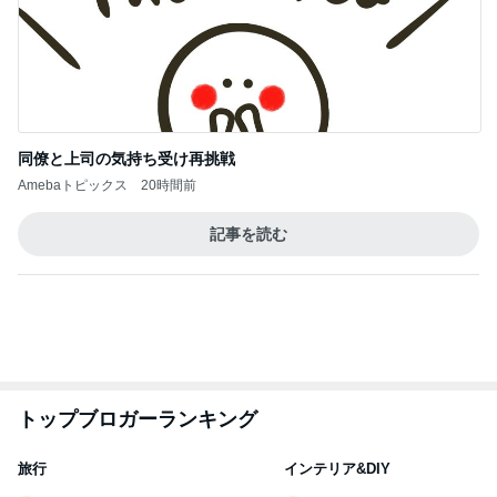
わあ喉は‥
藤田朋子オフィシャルブログ「笑顔の種と眠る犬」
2日前
Powered by Ameba
2つの厚底サンダルの明確な違い
Amebaトピックス
2日前