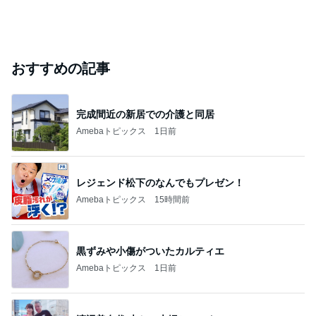
芸能人・有名人ブログ TOPへ
「昨日から話してる」斉藤被告の妻 SNS更新
Amebaトピックス
20時間前
実家で晩ご飯
だいたひかるオフィシャルブログ Powered by
19時間前
Ameba
「痛々しい」執行猶予中の近影に心配の声
Amebaトピックス
22時間前
ありがとうございます
市川團十郎白猿オフィシャルB
4日前