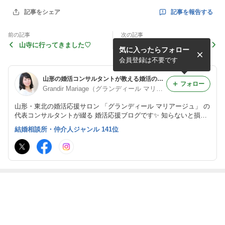
記事を報告する
記事をシェア
前の記事
次の記事
山寺に行ってきました♡
料理教室合コンのメニュー試
気に入ったらフォロー
食してきました
会員登録は不要です
山形の婚活コンサルタントが教える婚活の秘訣！【山形の結婚相談所 グランディール マリアージュ】
フォロー
Grandir Mariage（グランディール マリアージュ）
山形・東北の婚活応援サロン 「グランディール マリアージュ」 の
代表コンサルタントが綴る 婚活応援ブログです✨ 知らないと損す
る婚活の秘訣や、 仲人型結婚相談所が選ばれる理由、 婚活パーテ
結婚相談所・仲介人ジャンル 141位
ィーの心得などなど、 様々なテーマで書いています。
最近の画像つき記事