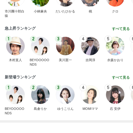
能登揺れ、東北も⚠️夢見が増えて来ました❗️注意し
てください❗️
マリアオフィシャルブログ「ひむかの風にさそわれ
2日前
て」Powered by Ameba
アレク タマラと最後の思い出
Amebaトピックス
1日前
大当たり？！ディズニーストア夏祭り…何当た
る？！夏祭りくじに挑戦！！！
高校生Dヲタ Ꭰ-ᎮꭵꭹꭴのDisneyにっき！！✎ܚ
13日前
縁取りが可愛い2種類のハンドタオル
Amebaトピックス
1日前