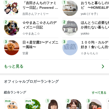
記事を読む
ケンタの辛いチキンと炊き込みご飯
Amebaトピックス
1日前
強子の楽しい（？）ママ友トラブル【年長編】第10
1話
ウメブログ
4日前
おからハンバーグで腹パン腹痛地獄
Amebaトピックス
2日前