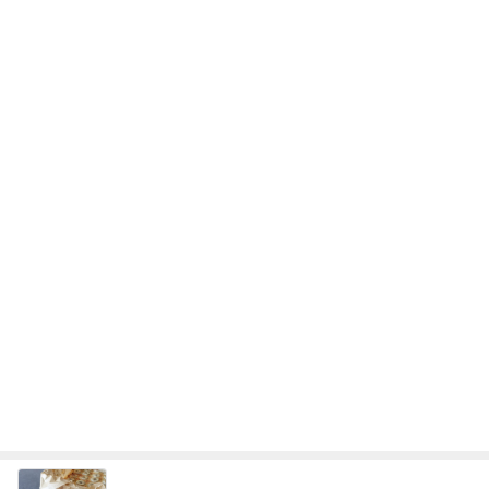
病人アピールしてきたクソ義母
田舎のクソ義母vs都会育ちの嫁
2日前
毎日ひと苦労な息子の漢字の練習
Amebaトピックス
1日前