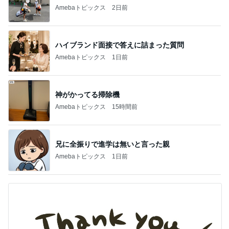
ありがとうございます
市川團十郎白猿オフィシャルB
4日前
コメダの野菜が多いバゲットの夕飯
Amebaトピックス
1日前
実家で晩ご飯
だいたひかるオフィシャルブログ Powered by
19時間前
Ameba
イヤイヤ期のイライラが減った方法
Amebaトピックス
18時間前