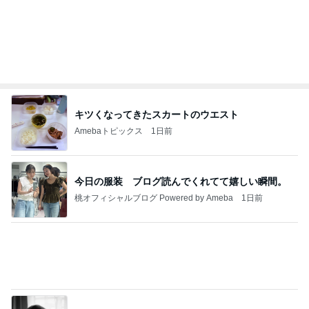
す｡
最後の悪あがき
2日前
会場で見つけた念願の漢字アイス
Amebaトピックス
1日前
インターン面接3
四コマ戦士 パパ戦記
7日前
胃もたれしないとんかつ食べ放題
Amebaトピックス
24時間前