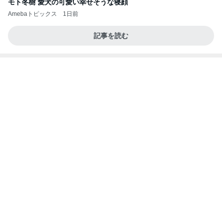
期間限定のガッツリ濃厚ラーメン
Amebaトピックス
13時間前
【ヤマハ発動機】～トートバック～【三越伊勢丹】
株主優待を楽しんで～tasayuryのブログ
14日前
コストコで考え購入した瓶入りのツナ
Amebaトピックス
2日前
夢見さんから 揺れが激しく注意していましょう❗️