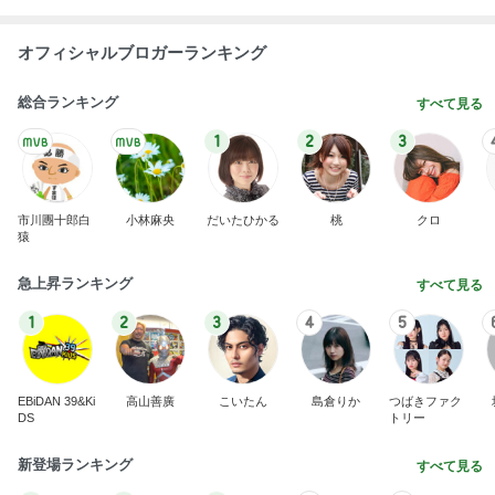
1
2
3
市川團十郎白
小林麻央
だいたひかる
桃
クロ
猿
急上昇ランキング
すべて見る
1
2
3
4
5
EBiDAN 39&Ki
高山善廣
こいたん
島倉りか
つばきファク
DS
トリー
新登場ランキング
すべて見る
1
2
3
4
5
BEYOOOOO
島倉りか
ゆうこりん
石 安伊
蒼井心音
NDS