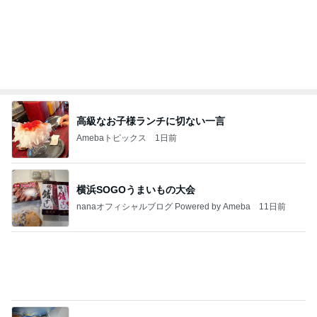
2026/07/28(K) 4本
何でかな？何でだろ？
10日前
11日ぶりの多肉棚への一斉水やり
Amebaトピックス
22時間前
悲しすぎて立ち直れない。
クロオフィシャルブログPowered by Ameba
22時間前
絶対好きだと言われ頂いたお土産
Amebaトピックス
14時間前