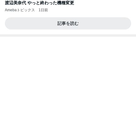
キツくなってきたスカートのウエスト
Amebaトピックス
1日前
今日の服装 ブログ読んでくれてて嬉しい瞬間。
桃オフィシャルブログ Powered by Ameba
1日前
ピンとこないオータムグッズの発売
Amebaトピックス
2日前
私達が何も言えなくなる事を楽しみにしていまー