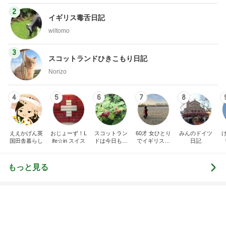
3
スコットランドひきこもり日記
Norizo
4
5
6
7
8
ええかげん英
おじょーず！L
スコットラン
60才 女ひとり
みんのドイツ
国田舎暮らし
ife☆in スイス
ドは今日も曇
でイギリスに
日記
り空
移住
もっと見る
モト冬樹 徐々に慣れてきた愛犬
Amebaトピックス
2日前