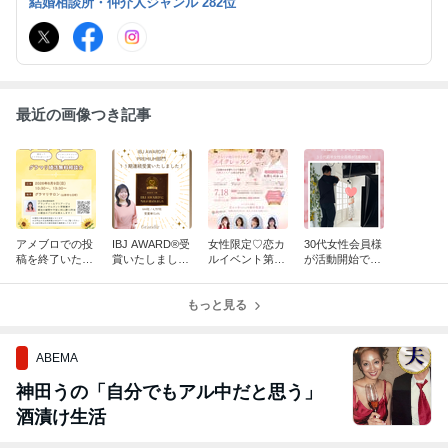
結婚相談所・仲介人ジャンル 282位
ィーの心得などなど、 様々なテーマで書いています。
最近の画像つき記事
アメブロでの投
IBJ AWARD®受
女性限定♡恋カ
30代女性会員様
稿を終了いたし
賞いたしまし
ルイベント第二
が活動開始です
ます
た！
弾♪【あなたの
♪
魅力を引き出す
もっと見る
メイクレッスン
】
ABEMA
神田うの「自分でもアル中だと思う」
酒漬け生活