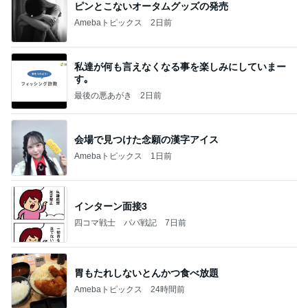
きっと高市ってこの時代に嘘、誤魔化し、はぐらか
しても【バレない】【通用する】とでも思ってたん
だろ
広報 いぬねこ本舗
9日前
モト冬樹 愛犬の可愛い幸せそうな寝顔
Amebaトピックス
1日前
記事を読む