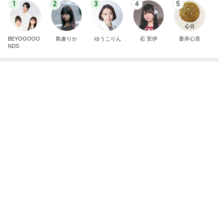
高級なお子様ランチに切ない一言
Amebaトピックス
1日前
横浜SOGOうまいもの大会
nanaオフィシャルブログ Powered by Ameba
11日前
誰もいない30秒で終わった出国審査
Amebaトピックス
2日前