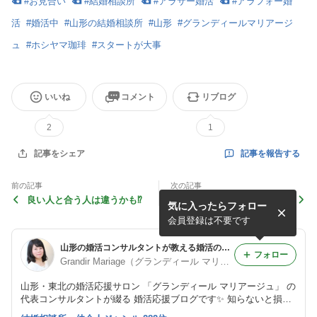
#
お見合い
#
結婚相談所
#
アラサー婚活
#
アラフォー婚
活
#
婚活中
#
山形の結婚相談所
#
山形
#
グランディールマリアージ
ュ
#
ホシヤマ珈琲
#
スタートが大事
いいね
コメント
リブログ
2
1
記事を報告する
記事をシェア
前の記事
次の記事
良い人と合う人は違うかも⁉️
婚活の電子レンジとオーブン
気に入ったらフォロー
の方程式☆続き
会員登録は不要です
山形の婚活コンサルタントが教える婚活の秘訣！【山形の結婚相談所 グランディール マリアージュ】
フォロー
Grandir Mariage（グランディール マリアージュ）
山形・東北の婚活応援サロン 「グランディール マリアージュ」 の
代表コンサルタントが綴る 婚活応援ブログです✨ 知らないと損す
る婚活の秘訣や、 仲人型結婚相談所が選ばれる理由、 婚活パーテ