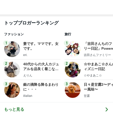
ファッション
旅行
1
1
妻です。ママです。女
「吉田さんちのフ
です。
リー日記」Powere
y Ameba 吉田さ
eri.
吉田さんファミリー
ミリーオフィシャ
ログ
2
2
40代からの大人カジュ
☆やまあこ☆さん
アルを品良く着こなす
ィズニー日記
ファッションブログ
えりん
☆やまあこ☆
3
3
銀の滴降る降るまわり
日々是甘露2〜デ
に・・・
ー風味〜
illallan
甘露
もっと見る
オフィシャルブロガーランキング
総合ランキング
すべて見る