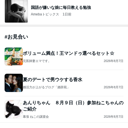
国語が嫌いな娘に毎日教える勉強
Amebaトピックス
1日前
#
お見合い
ボリューム満点！王マンドゥ選べるセット☆
元医師妻エマです。
2026年8月7日
夏のデートで男ウケする香水
婚活力が上がるブログ「婚辞苑」
2026年8月7日
あんりちゃん ８月９日（日）参加ねこちゃんの
ご紹介
幕張 ねこの譲渡会
2026年8月7日