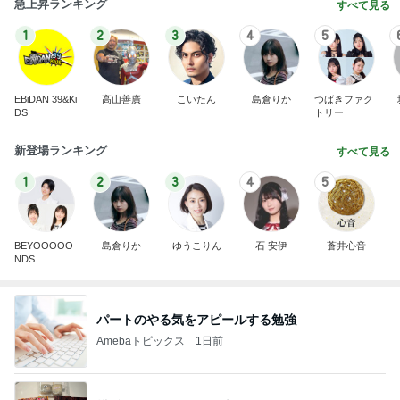
急上昇ランキング
すべて見る
1
2
3
4
5
EBiDAN 39&Ki
高山善廣
こいたん
島倉りか
つばきファク
DS
トリー
新登場ランキング
すべて見る
1
2
3
4
5
BEYOOOOO
島倉りか
ゆうこりん
石 安伊
蒼井心音
NDS
パートのやる気をアピールする勉強
Amebaトピックス
1日前