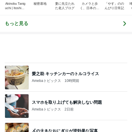
Akinobu Tanig
秘密基地
妻に先立たれ
カメラと歩
「やす」のの
uchi | Itoshima
た老人ブログ
く、日本の風
んびり日常記
Landscape Ph
景スナップ紀
otographer
行
もっと見る
愛之助 キッチンカーのトルコライス
Amebaトピックス
10時間前
スマホを取り上げても解決しない問題
Amebaトピックス
2日前
〆の大きなおにぎりが逆効果な写真