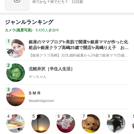
何でかな？何でだろ？
11日前
ジャンルランキング
カメラ(風景写真)
9,435人参加中
1
銀座のママブログ✨美肌で開運✨銀座ママが作った化
粧品✨銀座クラブ高嶋25歳で開店✨高嶋りえ子 お着
物でエルメス バーキン コーデ
【銀座クラブ高嶋】元OL婚約破棄から24歳で銀座ママ25歳でオーナーママ銀座 美肌で開運♡パワースポット巡り高嶋りえ子ブログ
2
北軽井沢［半住人生活］
やっちゃん
3
S M R
likeabridgeover
4
5
6
7
8