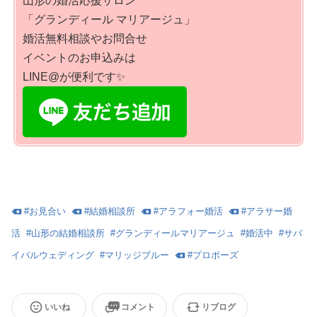
山形の婚活応援サロン
「グランディール マリアージュ」
婚活無料相談やお問合せ
イベントのお申込みは
LINE@が便利です✨
#
お見合い
#
結婚相談所
#
アラフォー婚活
#
アラサー婚
活
#
山形の結婚相談所
#
グランディールマリアージュ
#
婚活中
#
サバ
イバルウェディング
#
マリッジブルー
#
プロポーズ
いいね
コメント
リブログ