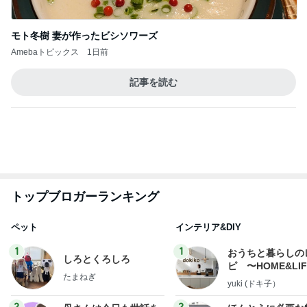
モト冬樹 妻が作ったビシソワーズ
Amebaトピックス
1日前
記事を読む
トップブロガーランキング
ペット
インテリア&DIY
1
1
おうちと暮らしの
しろとくろしろ
ピ 〜HOME&LI
たまねぎ
yuki (ドキ子）
2
2