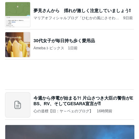
夢見さんから 揺れが激しく注意していましょう❗️
マリアオフィシャルブログ「ひむかの風にさそわれ
9日前
て」Powered by Ameba
30代女子が毎日持ち歩く愛用品
Amebaトピックス
1日前
今週から停電が始まる?! 片山さつき大臣の警告がE
BS、RV、そしてGESARA宣言が⁈
心の道標【旧：ヤ～ベェのブログ】
16時間前