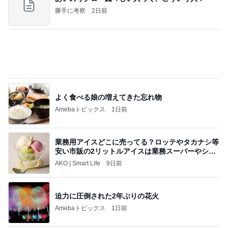
勝手に考察
2日前
よく食べる娘の増えてきた忘れ物
Amebaトピックス
1日前
業務用アイスどこに売ってる？ロッテやタカナシ等
安い市販の2リットルアイスは業務スーパーやシャ
トレ
AKO | Smart Life
9日前
迫力に圧倒された2年ぶりの花火
Amebaトピックス
1日前