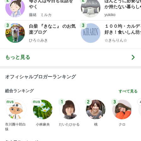
母さんは今日も世話を
ほんとうに必要な
やく
か持たない暮らし
ep Life Simple
藤緒 ミルカ
yukiko
ンテリアのきろく
3
3
白柴 『きなこ』 のお気
１００均・カルデ
楽ブログ
好き！食いしん坊
らりん☆のブログ
ひろ☆みき
☆きらりん☆
もっと見る
オフィシャルブロガーランキング
総合ランキング
すべて見る
1
2
3
市川團十郎白
小林麻央
だいたひかる
桃
クロ
猿