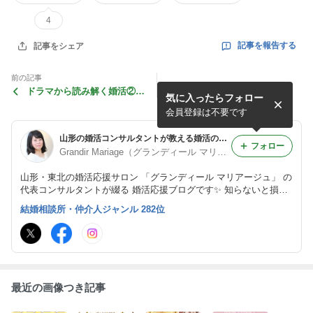
4
記事を報告する
記事をシェア
前の記事
ドラマから読み解く婚活②朝
気に入ったらフォロー
ドラ「半分、青い。」
会員登録は不要です
山形の婚活コンサルタントが教える婚活の秘訣！【山形の結婚相談所 グランディール マリアージュ】
フォロー
Grandir Mariage（グランディール マリアージュ）
山形・東北の婚活応援サロン 「グランディール マリアージュ」 の
代表コンサルタントが綴る 婚活応援ブログです✨ 知らないと損す
る婚活の秘訣や、 仲人型結婚相談所が選ばれる理由、 婚活パーテ
結婚相談所・仲介人ジャンル 282位
ィーの心得などなど、 様々なテーマで書いています。
最近の画像つき記事