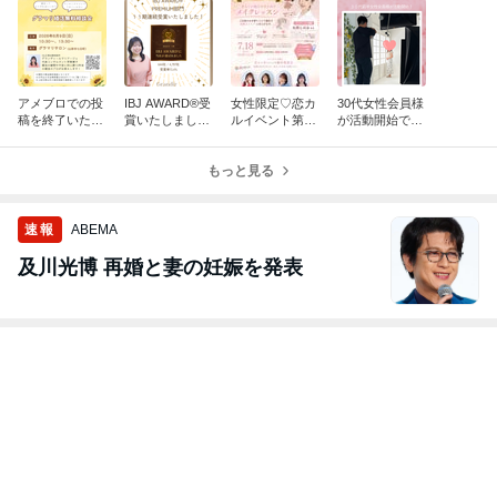
アメブロでの投
IBJ AWARD®受
女性限定♡恋カ
30代女性会員様
稿を終了いたし
賞いたしまし
ルイベント第二
が活動開始です
ます
た！
弾♪【あなたの
♪
魅力を引き出す
もっと見る
メイクレッスン
】
速報
ABEMA
及川光博 再婚と妻の妊娠を発表