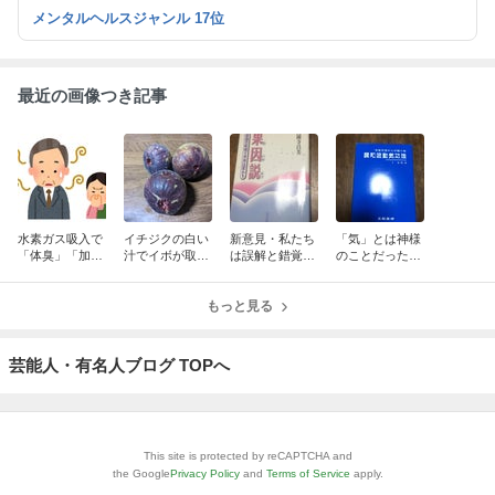
方はご連絡ください goodmoon51@yahoo.ne.jp 篠崎携帯08014440
メンタルヘルスジャンル 17位
018 水素と健康ブログ https://ameblo.jp/hamony51/ Facebookは篠
崎朗で登録
最近の画像つき記事
水素ガス吸入で
イチジクの白い
新意見・私たち
「気」とは神様
「体臭」「加齢
汁でイボが取れ
は誤解と錯覚の
のことだったの
臭」が消える‼️
る、ガン細胞が
ために人生を無
です‼️
死ぬ⁉️
駄にしていない
もっと見る
か⁉️
芸能人・有名人ブログ TOPへ
This site is protected by reCAPTCHA and
the Google
Privacy Policy
and
Terms of Service
apply.