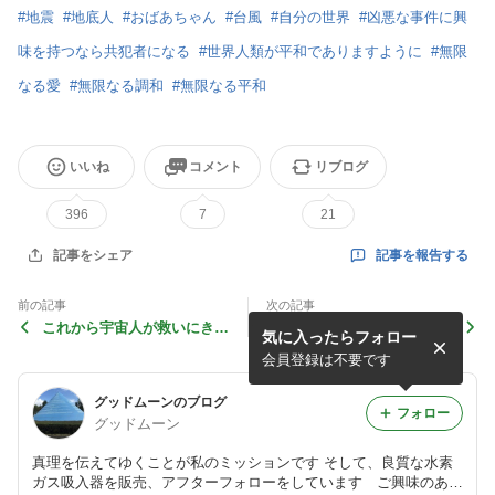
#
地震
#
地底人
#
おばあちゃん
#
台風
#
自分の世界
#
凶悪な事件に興
味を持つなら共犯者になる
#
世界人類が平和でありますように
#
無限
なる愛
#
無限なる調和
#
無限なる平和
いいね
コメント
リブログ
396
7
21
記事を報告する
記事をシェア
前の記事
次の記事
これから宇宙人が救いにきま
夏のシャワーはやめましょ
気に入ったらフォロー
す⁉️
う‼️
会員登録は不要です
グッドムーンのブログ
フォロー
グッドムーン
真理を伝えてゆくことが私のミッションです そして、良質な水素
ガス吸入器を販売、アフターフォローをしています ご興味のある