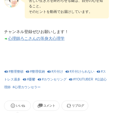
苦しい生き方を終わらせる鍵は、自分の心を知
ること。
そのヒントを動画でお届けしています。
チャンネル登録ぜひお願いします！
心理師ろこさんの等身大心理学
#
整理整頓
#
整理収納
#
片付け
#
片付けられない
#
ス
トレス過多
#
憂鬱
#
カウンセリング
#
YOUTUBER
#
公認心
理師
#
心理カウンセラー
いいね
コメント
リブログ