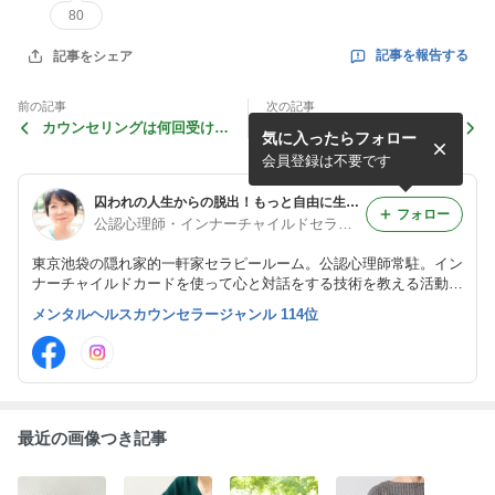
80
記事を報告する
記事をシェア
前の記事
次の記事
カウンセリングは何回受けた
当たり障りのない会話が苦
気に入ったらフォロー
ら楽になる？心理師が回数の
手…表面的な会話に疲れてし
目安と効果を解説
まうあなたへ
会員登録は不要です
囚われの人生からの脱出！もっと自由に生きる心理学〜命のちから心理セラピー講座〜インナーチャイルドセラピー
フォロー
公認心理師・インナーチャイルドセラピー心理学講師ふるたてひろこ カウンセラー歴17年
東京池袋の隠れ家的一軒家セラピールーム。公認心理師常駐。イン
ナーチャイルドカードを使って心と対話をする技術を教える活動を
通じて、多くの人が幼少期の体験の影響を無自覚に今も受けている
メンタルヘルスカウンセラージャンル 114位
と知りました。。それに気づいてもっと自由に生きられるようサポ
ートしています。
最近の画像つき記事