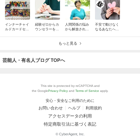
インナーチャイ
経験ゼロからカ
人間関係の悩み
不安で動けなく
ルドカードセラ
ウンセラーを始
から解放され、
なるあなたへ。
ピーが上手くな
めるあなたへ。
心地よい毎日
ぐるぐる思考を
りたい方へ。あ
「自信がない」
へ。「命のちか
止めて「とりあ
りがちなセッシ
まま始めていい
もっと見る
ら心理セラピー
えずやってみ
ョンの落とし穴
理由
®個人セッショ
る」コツ
ン」
芸能人・有名人ブログ TOPへ
This site is protected by reCAPTCHA and
the Google
Privacy Policy
and
Terms of Service
apply.
安心・安全なご利用のために
お問い合わせ
ヘルプ
利用規約
アクセスデータの利用
特定商取引法に基づく表記
© CyberAgent, Inc.