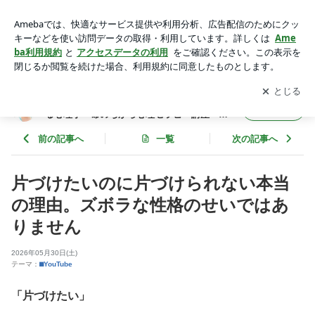
片づけられない原因はズボラな性格ではない｜心の境界線を心
理師が解説 | 囚われの人生からの脱出！もっと自由に生きる心
アプリをダウンロードして
ブログの更新通知
を受け取りまし
開く
理学〜命のちから心理セラピー講座〜インナーチャイルドセラ
ょう。
ピー
囚われの人生からの脱出！もっと自由に生き
フォロー
る心理学〜命のちから心理セラピー講座〜イ
ンナーチャイルドセラピー
前の記事へ
一覧
次の記事へ
片づけたいのに片づけられない本当
の理由。ズボラな性格のせいではあ
りません
2026年05月30日(土)
テーマ：
⬛︎YouTube
「片づけたい」