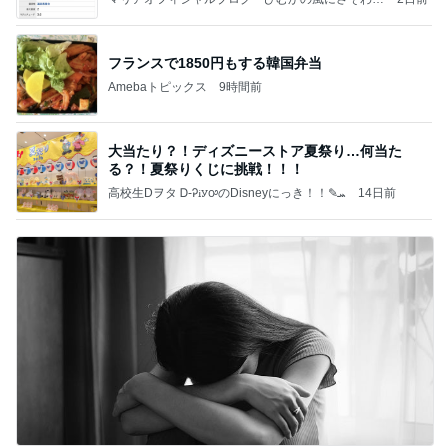
て」Powered by Ameba
フランスで1850円もする韓国弁当
Amebaトピックス
9時間前
大当たり？！ディズニーストア夏祭り…何当た
る？！夏祭りくじに挑戦！！！
高校生Dヲタ Ꭰ-ᎮꭵꭹꭴのDisneyにっき！！✎ܚ
14日前