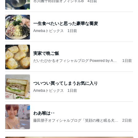
市川團十郎白猿オフィシャルB
4日前
一生食べたいと思った豪華な蕎麦
Amebaトピックス
1日前
実家で晩ご飯
だいたひかるオフィシャルブログ Powered by Ame
1日前
ba
ついつい買ってしまうお気に入り
Amebaトピックス
1日前
わあ喉は‥
藤田朋子オフィシャルブログ「笑顔の種と眠る犬」
2日前
Powered by Ameba