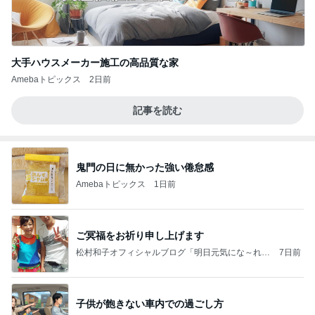
大手ハウスメーカー施工の高品質な家
Amebaトピックス
2日前
記事を読む
鬼門の日に無かった強い倦怠感
Amebaトピックス
1日前
ご冥福をお祈り申し上げます
松村和子オフィシャルブログ「明日元気にな～れ」
7日前
Powered by Ameba
子供が飽きない車内での過ごし方