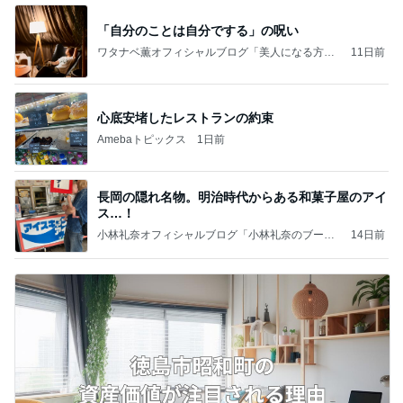
「自分のことは自分でする」の呪い
ワタナベ薫オフィシャルブログ「美人になる方
11日前
法」Powered by Ameba
心底安堵したレストランの約束
Amebaトピックス
1日前
長岡の隠れ名物。明治時代からある和菓子屋のアイ
ス…！
小林礼奈オフィシャルブログ「小林礼奈のブーブ
14日前
ーブログ」Powered by Ameba