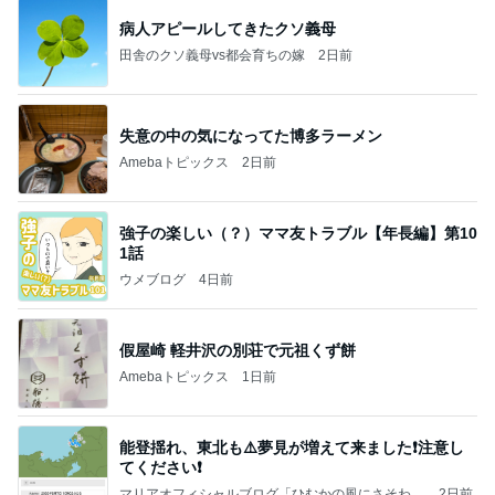
病人アピールしてきたクソ義母
田舎のクソ義母vs都会育ちの嫁
2日前
失意の中の気になってた博多ラーメン
Amebaトピックス
2日前
強子の楽しい（？）ママ友トラブル【年長編】第10
1話
ウメブログ
4日前
假屋崎 軽井沢の別荘で元祖くず餅
Amebaトピックス
1日前
能登揺れ、東北も⚠️夢見が増えて来ました❗️注意し
てください❗️
マリアオフィシャルブログ「ひむかの風にさそわれ
2日前