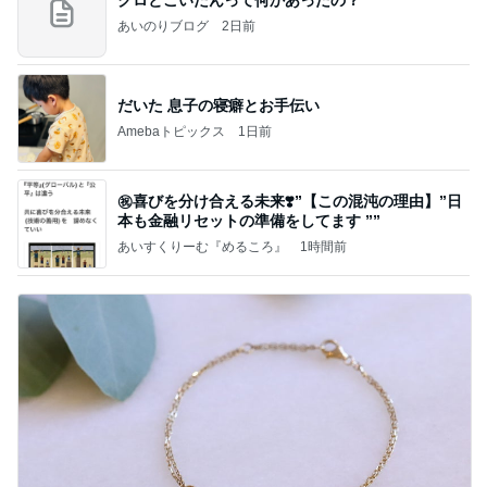
あいのりブログ
2日前
だいた 息子の寝癖とお手伝い
Amebaトピックス
1日前
㊗️喜びを分け合える未来❣️”【この混沌の理由】”⽇
本も⾦融リセットの準備をしてます ””
あいすくりーむ『めるころ』
1時間前