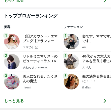
もっと見る
トップブロガーランキング
美容
ファッション
1
1
（旧アカウント）エマ
妻です。ママです
ブログ【アラフォー会
です。
社売却セカンドライ
エマの日記
eri.
フ】
2
2
リトルミニマリストの
40代からの大人
ビューティコラム The
アルを品良く着こ
little minimalist's bea
ファッションブロ
あねっさ／anessa
えりん
uty colum
3
3
美人になれる、たくさ
銀の滴降る降るま
んの魔法
に・・・
hiromi
illallan
もっと見る