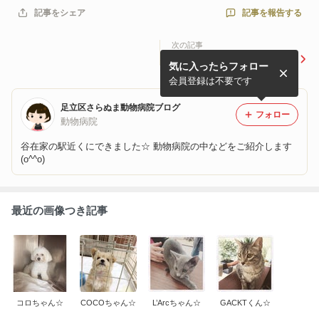
記事を報告する
記事をシェア
次の記事
コロちゃん☆
気に入ったらフォロー
会員登録は不要です
足立区さらぬま動物病院ブログ
フォロー
動物病院
谷在家の駅近くにできました☆ 動物病院の中などをご紹介します
(o^^o)
最近の画像つき記事
コロちゃん☆
COCOちゃん☆
L’Arcちゃん☆
GACKTくん☆