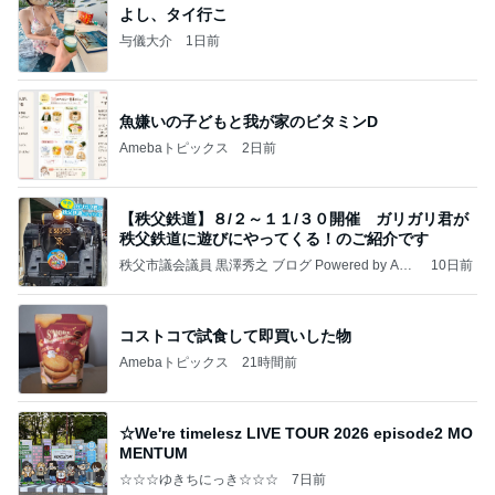
よし、タイ行こ
与儀大介
1日前
魚嫌いの子どもと我が家のビタミンD
Amebaトピックス
2日前
【秩父鉄道】８/２～１１/３０開催 ガリガリ君が
秩父鉄道に遊びにやってくる！のご紹介です
秩父市議会議員 黒澤秀之 ブログ Powered by Ame
10日前
ba
コストコで試食して即買いした物
Amebaトピックス
21時間前
☆We're timelesz LIVE TOUR 2026 episode2 MO
MENTUM
☆☆☆ゆきちにっき☆☆☆
7日前