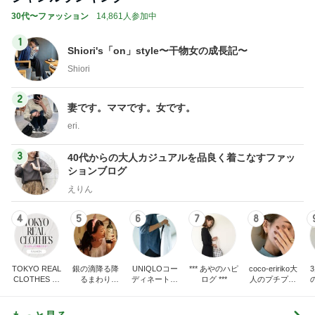
30代〜ファッション
14,861人参加中
1
Shiori's「on」style〜干物女の成長記〜
Shiori
2
妻です。ママです。女です。
eri.
3
40代からの大人カジュアルを品良く着こなすファッ
ションブログ
えりん
4
5
6
7
8
TOKYO REAL
銀の滴降る降
UNIQLOコー
*** あやのハピ
coco-eririko大
CLOTHES 大
るまわり
ディネート日
ログ ***
人のプチプラ
人世代のリア
に・・・
記
mixコーデ
ハ
ルクローズ
♪