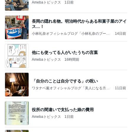
Amebaトピックス
1日前
長岡の隠れ名物。明治時代からある和菓子屋のアイ
ス…！
小林礼奈オフィシャルブログ「小林礼奈のブーブ
14日前
ーブログ」Powered by Ameba
他にも使ってる人がいたうちの言葉
Amebaトピックス
16時間前
「自分のことは自分でする」の呪い
ワタナベ薫オフィシャルブログ「美人になる方
11日前
法」Powered by Ameba
役所の間違いで支払った娘の費用
Amebaトピックス
1日前