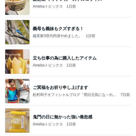
Amebaトピックス
1日前
義母も義妹もクズすぎる！
義実家3世代同居やめました。
1日前
立ち仕事の為に購入したアイテム
Amebaトピックス
1日前
ご冥福をお祈り申し上げます
松村和子オフィシャルブログ「明日元気にな～れ」
7日前
Powered by Ameba
鬼門の日に無かった強い倦怠感
Amebaトピックス
1日前