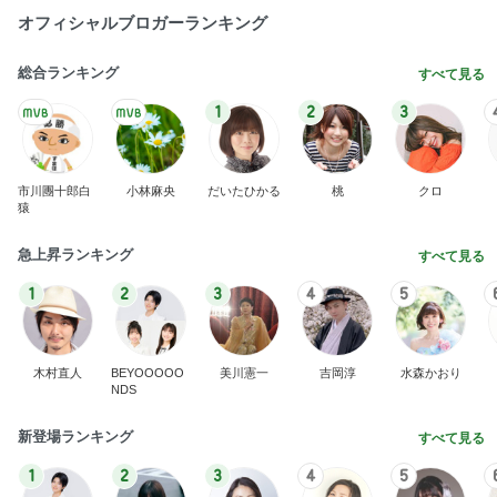
オフィシャルブロガーランキング
総合ランキング
すべて見る
1
2
3
市川團十郎白
小林麻央
だいたひかる
桃
クロ
猿
急上昇ランキング
すべて見る
1
2
3
4
5
木村直人
BEYOOOOO
美川憲一
吉岡淳
水森かおり
NDS
新登場ランキング
すべて見る
1
2
3
4
5