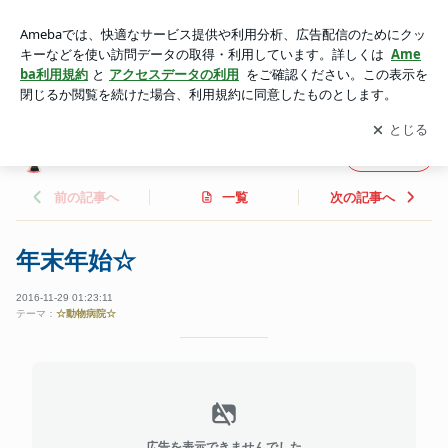
年末年始☆ | 足立区さらぬま動物病院ブログ
アプリをダウンロードして
ブログの更新通知
を受け取りまし
開く
ょう。
足立区さらぬま動物病院ブログ
フォロー
前の記事へ
一覧
次の記事へ
年末年始☆
2016-11-29 01:23:11
テーマ：
☆動物病院☆
広告を表示できませんでした