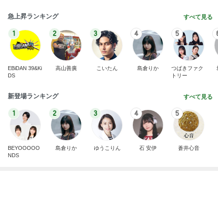
新登場ランキング
すべて見る
1
2
3
4
5
BEYOOOOO
島倉りか
ゆうこりん
石 安伊
蒼井心音
NDS
ご飯をおかわりして大満足の朝食
Amebaトピックス
1日前
横浜SOGOうまいもの大会
nanaオフィシャルブログ Powered by Ameba
11日前
記事をテーマごとに分類したお知らせ
Amebaトピックス
1日前