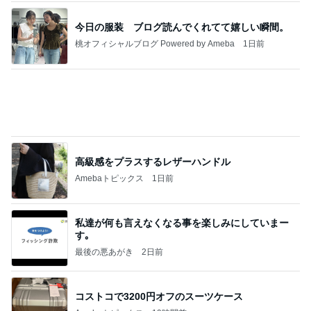
11日ぶりの多肉棚への一斉水やり
Amebaトピックス
1日前
今週から停電が始まる?! 片山さつき大臣の警告がE
BS、RV、そしてGESARA宣言が⁈
心の道標【旧：ヤ～ベェのブログ】
8時間前
麺をあまり好んで食べない理由に納得
Amebaトピックス
2日前
20260803 鬼郁隊4人衆で中ちゃん釣行 写メ
中ちゃんのブログ
2日前