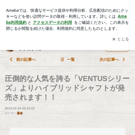
圧倒的な人気を誇る「VENTUSシリーズ」よりハイブリッド
シャフトが発売されます！！ | golfshop fiore（ゴルフショップ
アプリをダウンロードして
ブログの更新通知
を受け取りまし
開く
フィオーレ）のブログ
ょう。
golfshop fiore（ゴルフショップ フィオー
フォロー
レ）のブログ
前の記事へ
一覧
次の記事へ
圧倒的な人気を誇る「VENTUSシリー
ズ」よりハイブリッドシャフトが発
売されます！！
2025-02-24 03:10:43
テーマ：
藤倉