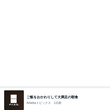
2026/08/08(D) 16本
何でかな？何でだろ？
1時間前
夫に行ってもらった高校の説明会
Amebaトピックス
2日前
悲しすぎて立ち直れない。
クロオフィシャルブログPowered by Ameba
1日前
韓国で買ったコスパのいいお菓子
Amebaトピックス
1日前
明日は1人で
だいたひかるオフィシャルブログ Powered by Ame
1日前