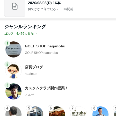
2026/08/08(D) 16本
何でかな？何でだろ？
1時間前
ジャンルランキング
ゴルフ
4,476人参加中
1
GOLF SHOP naganobu
GOLF SHOP naganobu
2
店長ブログ
heatman
3
カスタムクラブ製作提案！
メルサ
4
5
6
7
8