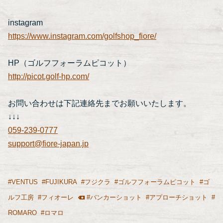
instagram
https://www.instagram.com/golfshop_fiore/
HP（ゴルフフォーラムピコット）
http://picot.golf-hp.com/
お問い合わせは下記連絡先までお願いいたします。
↓↓↓
059-239-0777
support@fiore-japan.jp
#
VENTUS
#
FUJIKURA
#
フジクラ
#
ゴルフフォーラムピコット
#
ゴ
ルフ工房
#
フィオーレ
#
バンカーショット
#
アプローチショット
#
ROMARO
#
ロマロ