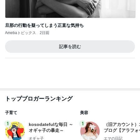
Amebaトピックス
2日前
記事を読む
トップブロガーランキング
子育て
美容
1
1
kosodatefulな毎日 ～
（旧アカウント）
オギャ子の暴走～
ブログ【アラフォ
社売却セカンドラ
オギャ子
エマの日記
フ】
2
2
日曜日は９時まで寝た
リトルミニマリス
い。
ビューティコラム 
little minimalist'
あべかわ
あねっさ／anessa
uty colum
3
3
四十路シンパパの家族
美人になれる、た
日記
んの魔法
はやパパ
hiromi