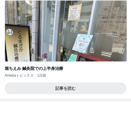
インターン面接3
四コマ戦士 パパ戦記
7日前
床が汚くなる猫の可愛いしぐさ
Amebaトピックス
1日前
きっと高市ってこの時代に嘘、誤魔化し、はぐらか
しても【バレない】【通用する】とでも思ってたん
だろ
広報 いぬねこ本舗
9日前