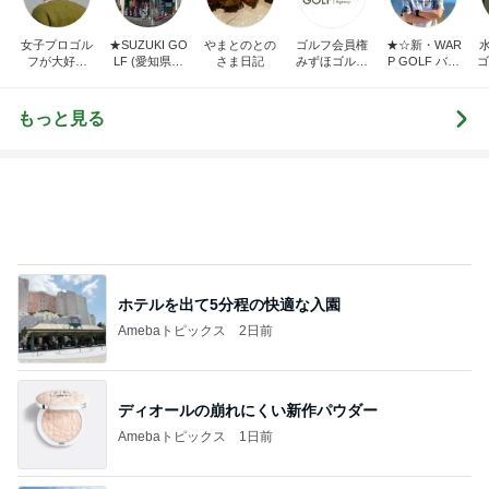
女子プロゴル
★SUZUKI GO
やまとのとの
ゴルフ会員権
★☆新・WAR
フが大好き
LF (愛知県半
さま日記
みずほゴルフ
P GOLF バカ
ゴ
〈でん〉ねん
田市スズキゴ
社長ブログ
社長の独り言
ルフ)★
☆★
もっと見る
ホテルを出て5分程の快適な入園
Amebaトピックス
2日前
ディオールの崩れにくい新作パウダー
Amebaトピックス
1日前
トロッコ列車と温泉のモデルコース
Amebaトピックス
1日前