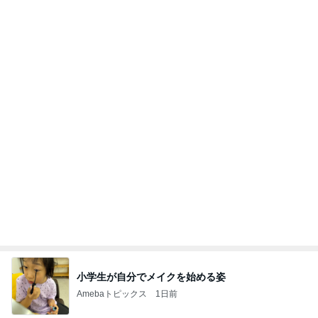
34000円が10200円になった戦利品
Amebaトピックス
20時間前
記事を読む
お腹が張って痛いのに食べた豚タン
Amebaトピックス
2日前
業務用アイスどこに売ってる？ロッテやタカナシ等
安い市販の2リットルアイスは業務スーパーやシャ
トレ
AKO | Smart Life
8日前