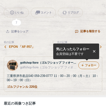
いいね
コメント
リブログ
7
記事を報告する
記事をシェア
前の記事
次の記事
EPON 「AF-957」
PROTO CONCEPT 「-FOR
気に入ったらフォロー
GED WEDGE-」
会員登録は不要です
golfshop fiore（ゴルフショップ フィオーレ）のブログ
フォロー
golfshop-fiore（ゴルフショップ フィオーレ）
三重県津市産品540 059-239-0777 11：00～20：00（月～土） 10：
00～19：00（日）
ゴルフジャンル 226位
最近の画像つき記事