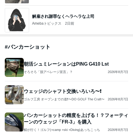
解雇され謝罪なくヘラヘラな上司
Amebaトピックス
2日前
#
バンカーショット
朝活シュミレーションはPING G410 Lst
そろそろ「脱アベレージ宣言」？
2026年8月7日
ウェッジのシャフト交換いろいろ〜❗️
ゴルフ工房 オープンまでの道❗〜DO GOLF The Craft〜
2026年8月7日
バンカーショットの精度を上げる！？フォーティ
ーンのウェッジ「FR-3」を購入
鯖が行く！ゴルフ(+camp +ski +Diving)あっちこっち
2026年8月7日