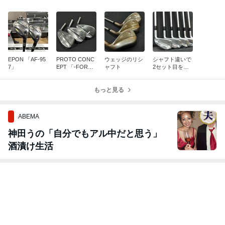
EPON 「AF-95
PROTO CONC
ウェッジのリシ
シャフト違いで
7」
EPT 「-FORGE
ャフト
2セット目をご
D WEDGE-」
購入いただきま
した！！
もっと見る
ABEMA
神田うの「自分でもアル中だと思う」
酒漬け生活