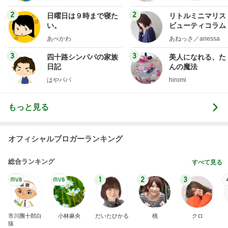
もっと見る
オフィシャルブロガーランキング
総合ランキング
すべて見る
1
2
3
市川團十郎白
小林麻央
だいたひかる
桃
クロ
猿
急上昇ランキング
すべて見る
1
2
3
4
5
EBiDAN 39&Ki
高山善廣
こいたん
島倉りか
つばきファク
DS
トリー