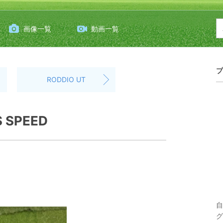
画像一覧
動画一覧
プ
RODDIO UT
S SPEED
自
グ