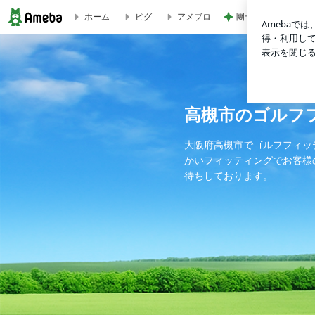
團十郎 旅の疲れに
ホーム
ピグ
アメブロ
RODDIO CLEAK/ATTAS SPEED | 高槻市のゴルフフィ
高槻市のゴルフ
大阪府高槻市でゴルフフィッ
かいフィッティングでお客様
待ちしております。