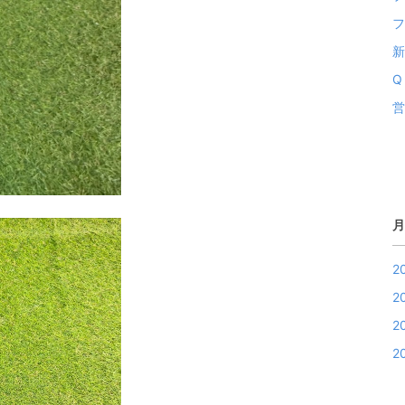
フ
新
Q 
営
月
2
2
2
2