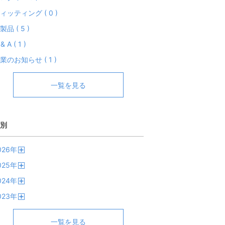
ィッティング ( 0 )
製品 ( 5 )
& A ( 1 )
業のお知らせ ( 1 )
一覧を見る
別
026
年
開
025
年
く
開
024
年
く
開
023
年
く
開
く
一覧を見る