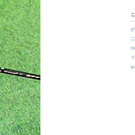
こ
が
二
r
イ
y