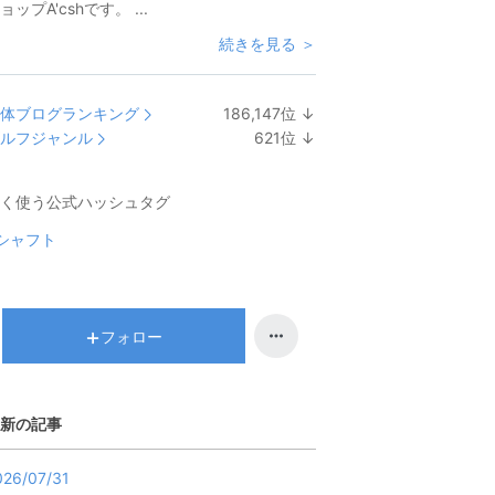
ョップA'cshです。 ...
続きを見る ＞
体ブログランキング
186,147
位
↓
ラ
ルフジャンル
621
位
↓
ン
ラ
キ
ン
く使う公式ハッシュタグ
ン
キ
グ
ン
シャフト
下
グ
降
下
降
フォロー
新の記事
026/07/31