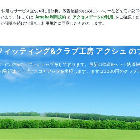
飲んだお茶
芸能人ブログ
人気ブログ
新規登録
ログイ
ッティング&クラブ工房 アクシュ のブログ
フィッティング&クラブ工房 アクシュ の
ティング&クラフトショップをしております。最新の弾道&ヘッド軌道
の飛距離アップとスコアアップを実現します。まずは3000円のクラブ