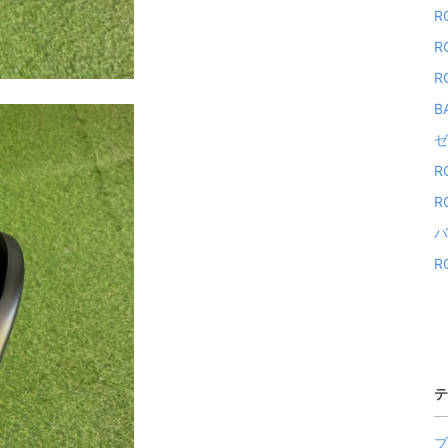
R
R
R
B
ゼ
R
R
バ
R
テ
ブ