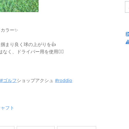
カラー✨
掴まり良く球の上がりを👍
く、ドライバー用を使用🏌️‍♂️
#ゴルフ
ショップアクシュ
#roddio
シャフト