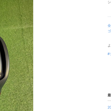
シ
全
ゴ
よ
#
最
2