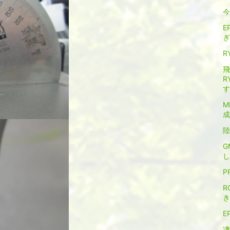
今
E
ぎ
R
飛
R
す
M
成
陸
G
し
P
R
き
E
凄