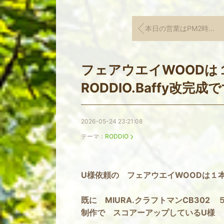
本日の営業はPM2時終了いたします。
フェアウエイWOODは
RODDIO.Baffy改完成
2026-05-24 23:21:08
テーマ：
RODDIO
U様依頼の フェアウエイWOODは
既に MIURA.クラフトマンCB302 
制作で スコアーアップしているU様