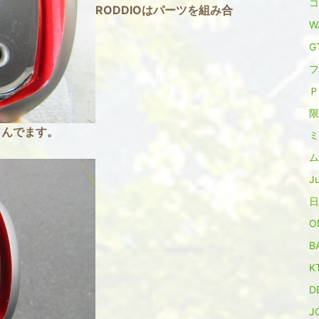
コ
RODDIOはパーツを組み合
W
GT
フ
Ｐ
限
しんでます。
ミ
。
ム
Ju
日
O
B
K
D
J