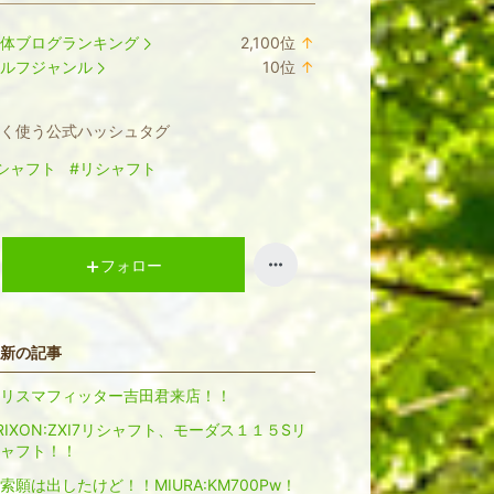
体ブログランキング
2,100
位
↑
ラ
ルフジャンル
10
位
↑
ン
ラ
キ
ン
く使う公式ハッシュタグ
ン
キ
グ
ン
シャフト
#リシャフト
上
グ
昇
上
昇
フォロー
新の記事
リスマフィッター吉田君来店！！
RIXON:ZXI7リシャフト、モーダス１１５Sリ
ャフト！！
索願は出したけど！！MIURA:KM700Pw！