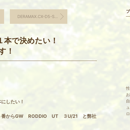
プ
DERAMAX.CX-D5-SRリシャフト完成！！
１本で決めたい！
です！
性
お
自
１本にしたい！
ュ
ロ
５番からGW RODDIO UT ３U/21 と弊社