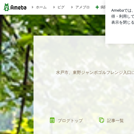
病院から退院をお願
ホーム
ピグ
アメブロ
フェアウエイWOODは１本で決めたい！RODDIO.Baffy改完成
水戸市、東野ジャンボゴルフレンジ入口
ブログトップ
記事一覧