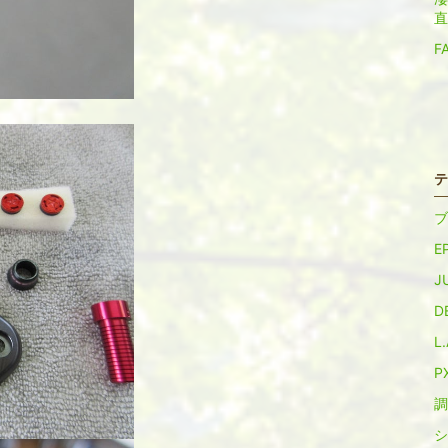
直
F
テ
ブ
EP
JU
D
L
PX
調
シ