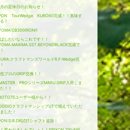
月の定休日のお知らせ！
PON TourWedge KURO60完成！！美味す
る！
YOMA:CB300IRON!!
ばしたいならこれです！！
YOMA.MAXIMA.SST.BEYONDBLACK完成で
！
IURA:クラフトマンズワールドR.F-Wedge完
！
也プロのGRIP交換！！
MASTER：PROシリーズMARU.GRIP入荷しま
た！！
ROTO75ユーザー様から！！
ODDIOクラフトマンシップUTで揃えていただ
ました！
PON:S:R.DR試打シャフト追加！
く変わりましたでしょ！！SRIXON.ZXI-5組