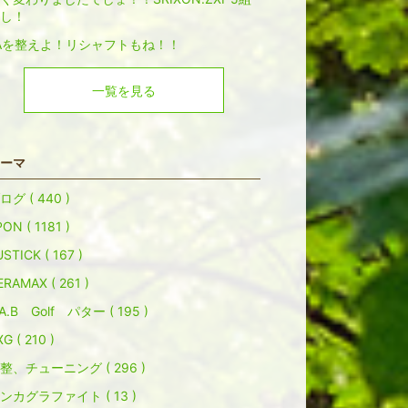
し！
Aを整えよ！リシャフトもね！！
一覧を見る
ーマ
ログ ( 440 )
ON ( 1181 )
STICK ( 167 )
ERAMAX ( 261 )
.A.B Golf パター ( 195 )
G ( 210 )
整、チューニング ( 296 )
ンカグラファイト ( 13 )