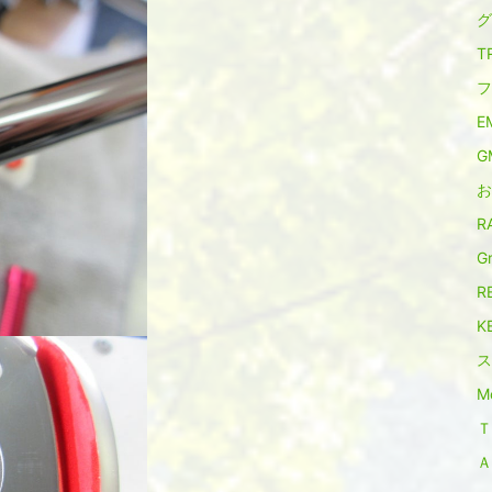
グ
TR
フ
E
G
お
R
Gr
RE
K
ス
M
Ｔ
Ａ