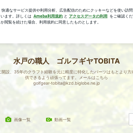
いされた父
芸能人ブログ
人気ブログ
新規登録
ログ
です！ | 水戸の職人 ゴルフギヤTOBITA
水戸の職人 ゴルフギヤTOBITA
に開設、35年のクラフト経験を元に精度に特化したパーツはもとより方
供できるよう頑張ってます。メールはこちら
golfgear-tobita@kzd.biglobe.ne.jp
画像一覧
動画一覧