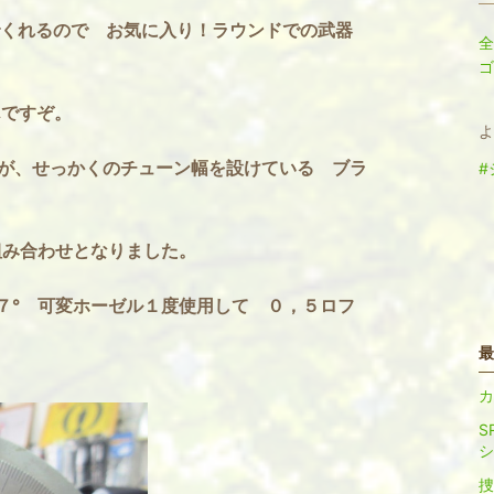
飛んでくれるので お気に入り！ラウンドでの武器
全
ゴ
んですぞ。
よ
ですが、せっかくのチューン幅を設けている ブラ
#
組み合わせとなりました。
，７° 可変ホーゼル１度使用して ０，５ロフ
最
カ
S
シ
捜