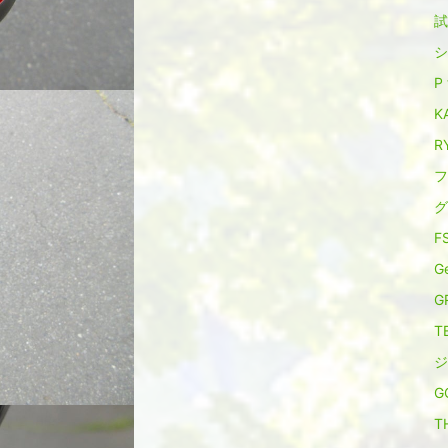
試
シ
P 
KA
R
フ
グ
F
Ge
G
T
ジ
G
T