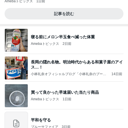
Amebaトピックス
1日前
記事を読む
寝る前にメロン半玉食べ減った体重
Amebaトピックス
2日前
長岡の隠れ名物。明治時代からある和菓子屋のアイ
ス…！
小林礼奈オフィシャルブログ「小林礼奈のブーブ
14日前
ーブログ」Powered by Ameba
買って良かった早速届いた当たり商品
Amebaトピックス
1日前
平和を守る
ブルーサファイア
3日前