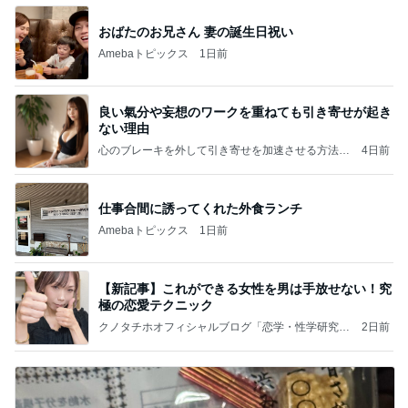
おばたのお兄さん 妻の誕生日祝い
Amebaトピックス
1日前
良い氣分や妄想のワークを重ねても引き寄せが起き
ない理由
心のブレーキを外して引き寄せを加速させる方法：
4日前
引き寄せ研究所
仕事合間に誘ってくれた外食ランチ
Amebaトピックス
1日前
【新記事】これができる女性を男は手放せない！究
極の恋愛テクニック
クノタチホオフィシャルブログ「恋学・性学研究
2日前
室」Powered by Ameba