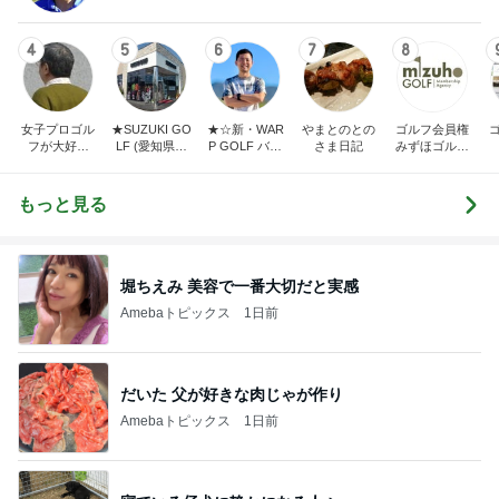
4
5
6
7
8
女子プロゴル
★SUZUKI GO
★☆新・WAR
やまとのとの
ゴルフ会員権
フが大好き
LF (愛知県半
P GOLF バカ
さま日記
みずほゴルフ
〈でん〉ねん
田市スズキゴ
社長の独り言
社長ブログ
ルフ)★
☆★
もっと見る
堀ちえみ 美容で一番大切だと実感
Amebaトピックス
1日前
だいた 父が好きな肉じゃが作り
Amebaトピックス
1日前