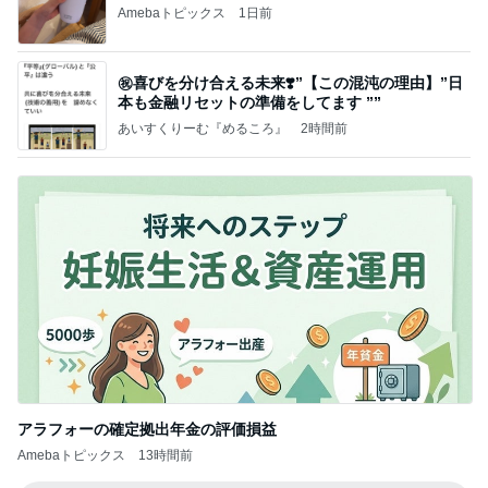
Amebaトピックス
1日前
㊗️喜びを分け合える未来❣️”【この混沌の理由】”⽇
本も⾦融リセットの準備をしてます ””
あいすくりーむ『めるころ』
2時間前
アラフォーの確定拠出年金の評価損益
Amebaトピックス
13時間前