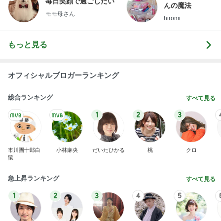
毎日笑顔で過ごしたい
んの魔法
モモ母さん
hiromi
もっと見る
オフィシャルブロガーランキング
総合ランキング
すべて見る
1
2
3
市川團十郎白
小林麻央
だいたひかる
桃
クロ
猿
急上昇ランキング
すべて見る
1
2
3
4
5