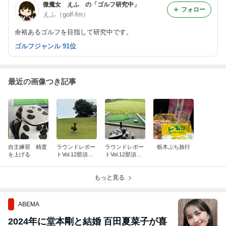
微魔女 えふ の「ゴルフ研究中」
フォロー
えふ（golf-fm）
余裕あるゴルフを目指して研究中です。
ゴルフジャンル 91位
最近の画像つき記事
自主練習 精度
ラウンドレポー
ラウンドレポー
栃木ぷち旅行
を上げる
トVol.12那須小
トVol.12那須小
川GC後半
川GC前半
もっと見る
ABEMA
2024年に堂本剛と結婚 百田夏菜子が喜