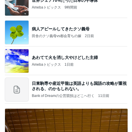
世界シェア70%だった日本の半導体
Amebaトピックス
9時間前
病人アピールしてきたクソ義母
田舎のクソ義母vs都会育ちの嫁
2日前
あわてて火を消し大やけどした主婦
Amebaトピックス
1日前
日東駒専や産近甲龍は英語よりも国語の攻略が重視
される、のかもしれない。
Bank of Dreamの公営競技はどこへ行く
11日前