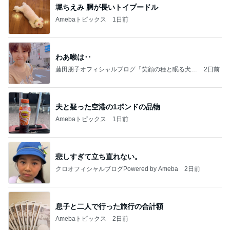
堀ちえみ 胴が長いトイプードル
Amebaトピックス
1日前
わあ喉は‥
藤田朋子オフィシャルブログ「笑顔の種と眠る犬」
2日前
Powered by Ameba
夫と疑った空港の1ポンドの品物
Amebaトピックス
1日前
悲しすぎて立ち直れない。
クロオフィシャルブログPowered by Ameba
2日前
息子と二人で行った旅行の合計額
Amebaトピックス
2日前