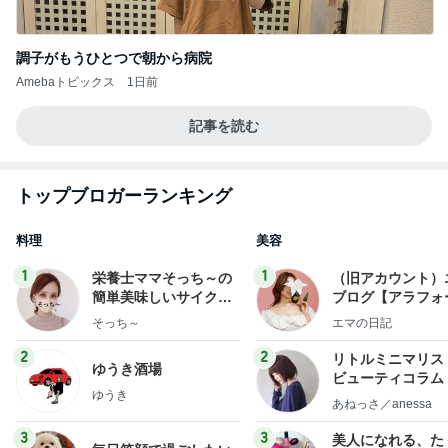
調子がもうひとつで朝から病院
Amebaトピックス
1日前
記事を読む
トップブロガーランキング
料理
美容
1
1
栄養士ママそっち～の
（旧アカウント）
簡単美味しいサイクル
ブログ【アラフォ
献立
社売却セカンドラ
そっち～
エマの日記
フ】
2
2
リトルミニマリス
ゆうき酒場
ビューティコラム 
ゆうき
little minimalist'
あねっさ／anessa
uty colum
3
3
美人になれる、た