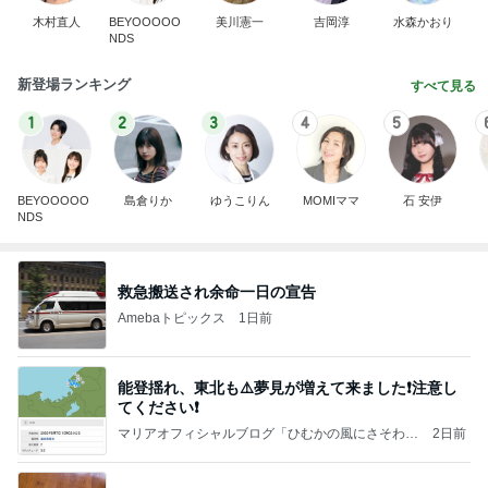
木村直人
BEYOOOOO
美川憲一
吉岡淳
水森かおり
NDS
新登場ランキング
すべて見る
1
2
3
4
5
BEYOOOOO
島倉りか
ゆうこりん
MOMIママ
石 安伊
NDS
救急搬送され余命一日の宣告
Amebaトピックス
1日前
能登揺れ、東北も⚠️夢見が増えて来ました❗️注意し
てください❗️
マリアオフィシャルブログ「ひむかの風にさそわれ
2日前
て」Powered by Ameba