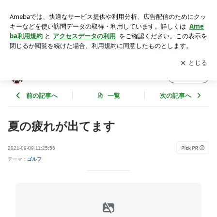
夏の疲れが出てます | 微魔女 えふ の「ゴルフ研究中」
アプリをダウンロードして
ブログの更新通知
を受け取りまし
開く
ょう。
微魔女 えふ の「ゴルフ研究中」
フォロー
前の記事へ
一覧
次の記事へ
夏の疲れが出てます
2021-09-09 11:25:56
テーマ：
ゴルフ