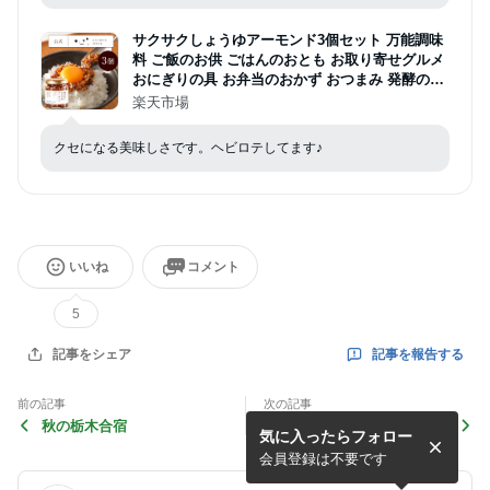
サクサクしょうゆアーモンド3個セット 万能調味
料 ご飯のお供 ごはんのおとも お取り寄せグルメ
おにぎりの具 お弁当のおかず おつまみ 発酵のち
からシリーズ フリーズドライの醤油 ローストア
楽天市場
ーモンド フライドオニオン フライドガーリック
ガーリック パンのお供
クセになる美味しさです。ヘビロテしてます♪
いいね
コメント
5
記事を報告する
記事をシェア
前の記事
次の記事
秋の栃木合宿
行ってみたいゴルフ場
気に入ったらフォロー
会員登録は不要です