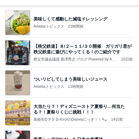
美味しくて感動した減塩ドレッシング
Amebaトピックス
21時間前
【秩父鉄道】８/２～１１/３０開催 ガリガリ君が
秩父鉄道に遊びにやってくる！のご紹介です
秩父市議会議員 黒澤秀之 ブログ Powered by Ame
10日前
ba
ついリピしてしまう美味しいジュース
Amebaトピックス
11時間前
大当たり？！ディズニーストア夏祭り…何当た
る？！夏祭りくじに挑戦！！！
高校生Dヲタ Ꭰ-ᎮꭵꭹꭴのDisneyにっき！！✎ܚ
14日前