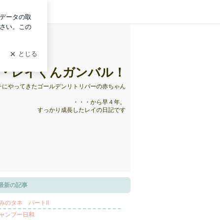
グイン
・レイくんガンバル！
チにやってきたゴールデンリトリバーの赤ちゃん
・・・から早４年。
すっかり成長したレイの日記です
最新の記事
みのタネ パートⅡ
ャンプー日和