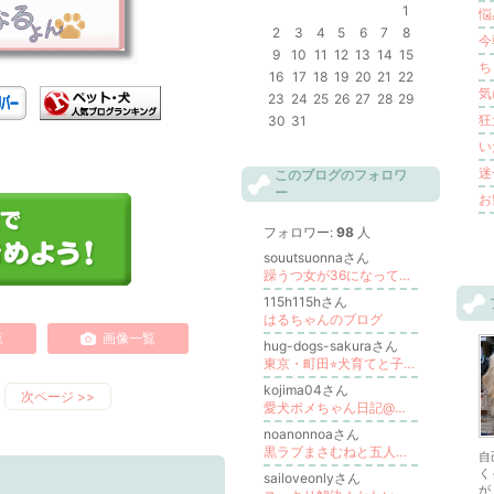
1
悩
2
3
4
5
6
7
8
今
9
10
11
12
13
14
15
ち
16
17
18
19
20
21
22
気
23
24
25
26
27
28
29
狂
30
31
い
迷
このブログのフォロワ
ー
お
フォロワー:
98
人
souutsuonnaさん
躁うつ女が36になってやっと心からの反省をした
115h115hさん
はるちゃんのブログ
覧
画像一覧
hug-dogs-sakuraさん
東京・町田⭐︎犬育てと子育てを楽しくラクに！心と体を簡単にやさしくほぐすセルフケア⭐︎Hug dogs & Hug mommy
kojima04さん
次ページ
>>
愛犬ポメちゃん日記@健康オタクこじこじ
noanonnoaさん
黒ラブまさむねと五人の家族の物語★
自
く
sailoveonlyさん
が 