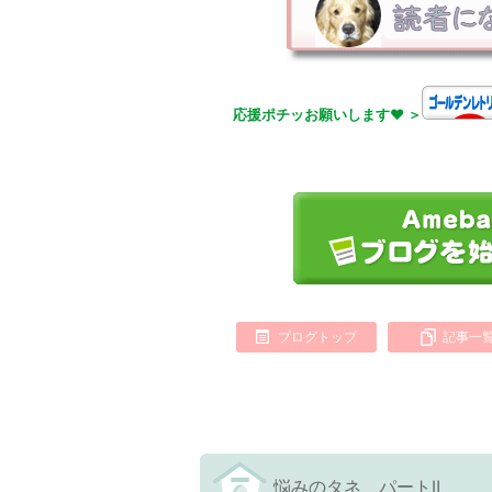
応援ポチッお願いします❤ ＞
ブログトップ
記事一
悩みのタネ パートⅡ