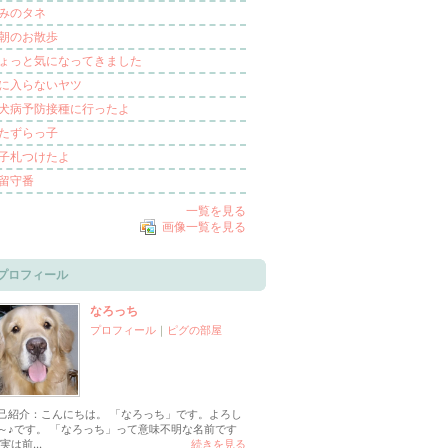
みのタネ
朝のお散歩
ょっと気になってきました
に入らないヤツ
犬病予防接種に行ったよ
たずらっ子
子札つけたよ
留守番
一覧を見る
画像一覧を見る
プロフィール
なろっち
プロフィール
｜
ピグの部屋
己紹介：こんにちは。 「なろっち」です。よろし
～♪です。 「なろっち」って意味不明な名前です
実は前...
続きを見る