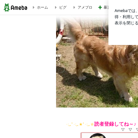
ホーム
ピグ
アメブロ
暴言吐き散らす義父
幼犬しつけ奮闘記・レイくんガンバル！
読者登録してね～♪（
･:,｡ﾟ･:,｡★ﾟ･:,｡☆
▽ ▽ 