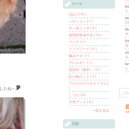
テーマ
j
ド
日記 ( 170 )
j
うれション ( 1 )
O
引っ張りぐせ ( 6 )
li
☆
股関節形成不全 ( 18 )
h
ウンチ ( 1 )
花
ドッグフード ( 0 )
ut
噛みグセ ( 1 )
る
アレルギー ( 1 )
l
ら
認知症（痴呆） ( 0 )
虹の橋のこと ( 1 )
ブログのカスタマイズ ( 2
ましたね～
)
しつけ ( 8 )
犬用グッズ ( 6 )
一覧を見る
※
月別