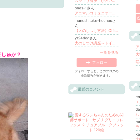
スッキリ解決！かわいいワンコの体調・健康管理
ones-1さん
アニマルコミュニケーション－動物の気持ちを聞く
inunoshituke-houhouさ
ん
【犬のしつけ方法】OfficialSchool
yr24dogさん
犬のしつけ講座～トイレ・噛む・吠える・食糞が一瞬で止まる方法
ア
一覧を見る
でしゅか？
大
噛
フォロー
フォローすると、このブログの
更新情報が届きます。
最近のコメント
e
エ
d
ra
ラ
k