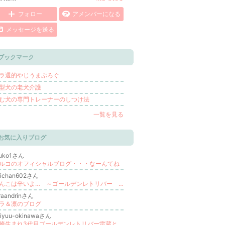
フォロー
アメンバーになる
メッセージを送る
ブックマーク
ラ還的やじうまぶろぐ
型犬の老犬介護
む犬の専門トレーナーのしつけ法
一覧を見る
お気に入りブログ
ruko1さん
ルコのオフィシャルブログ・・・なーんてね
aichan602さん
わんこは辛いよ… ～ゴールデンレトリバー だいちゃん編～
raandrinさん
ラ＆凛のブログ
aiyuu-okinawaさん
宮崎生まれ3代目ゴールデンレトリバー雷蔵との沖縄生活 ～兄弟探してます！～