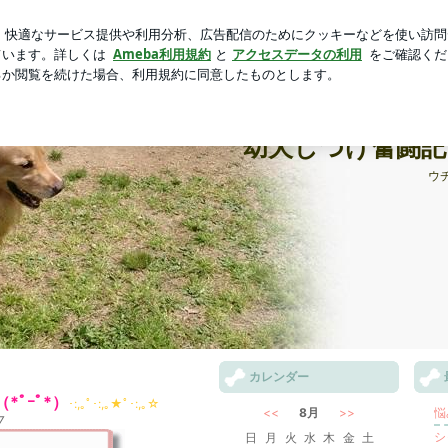
に痛快な反撃
芸能人ブログ
人気ブログ
新規登録
ロ
幼犬しつけ奮闘記
ウ
カレンダー
*ﾟｰﾟ*）
･:,｡ﾟ･:,｡★ﾟ･:,｡☆
<<
8月
>>
悩
▽
シ
日
月
火
水
木
金
土