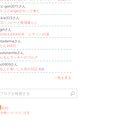
azz-gon2011さん
スコイangelがやって来た
ackie323さん
ESハッピーと牧場暮らし
bgirlさん
Grace＆Kelly☆ レディへの道
ietadannaさん
とん365日
uutunaotteさん
んるんラッキーのブログ
aru0609さん
るふと食いしん坊の日記
更新
一覧を見る
RSS
著作権についてのご注意