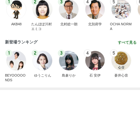
1
2
3
4
5
AKB48
たんぽぽ川村
北村総一朗
北別府学
OCHA NORM
エミコ
A
新登場ランキング
すべて見る
1
2
3
4
5
BEYOOOOO
ゆうこりん
島倉りか
石 安伊
蒼井心音
NDS