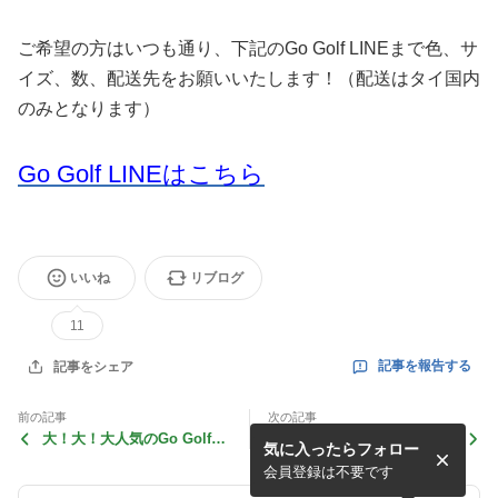
ご希望の方はいつも通り、下記のGo Golf LINEまで色、サ
イズ、数、配送先をお願いいたします！（配送はタイ国内
のみとなります）
Go Golf LINEはこちら
いいね
リブログ
11
記事を報告する
記事をシェア
前の記事
次の記事
大！大！大人気のGo Golfヘ
サイアムCC・ローリングヒ
気に入ったらフォロー
ッドカバー！
ルズ、再オープン
会員登録は不要です