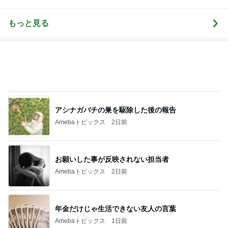
田市スズキゴ
社長の独り言
社長ブログ
んブログ
ルフ)★
☆★
もっと見る
アシナガバチの巣を駆除した後の報告
Amebaトピックス
2日前
お願いした事が反映されない担当者
Amebaトピックス
2日前
年金だけじゃ生活できない友人の言葉
Amebaトピックス
1日前