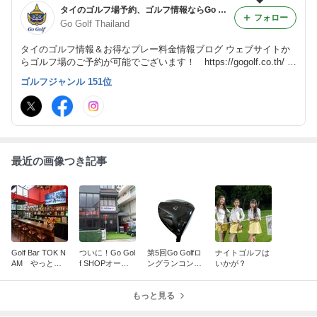
タイのゴルフ場予約、ゴルフ情報ならGo Golf！
フォロー
Go Golf Thailand
タイのゴルフ情報＆お得なプレー料金情報ブログ ウェブサイトか
らゴルフ場のご予約が可能でございます！ https://gogolf.co.th/ LI
NEでお得情報配信中＆ご相談受付中！ IDは@gogolfでございま
ゴルフジャンル 151位
す
最近の画像つき記事
Golf Bar TOK N
ついに！Go Gol
第5回Go Golfロ
ナイトゴルフは
AM やっと正
f SHOPオープ
ングランコンペ
いかが？
式オープン！！
ン！！！
＠フェニックス
ゴールドバンコ
もっと見る
ク開催決定！