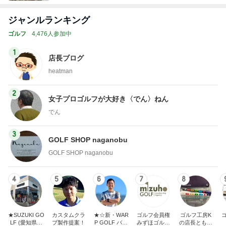
ジャンルランキング
ゴルフ
4,476人参加中
1
店長ブログ
heatman
2
女子プロゴルフが大好き〈でん〉ねん
でん
3
GOLF SHOP naganobu
GOLF SHOP naganobu
4
5
6
7
8
★SUZUKI GO
カスタムクラ
★☆新・WAR
ゴルフ会員権
ゴルフ工房K
LF (愛知県半
ブ製作提案！
P GOLF バカ
みずほゴルフ
の店長ともや