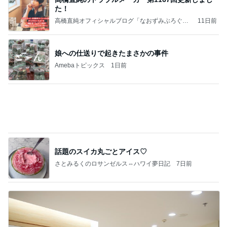
た！
高橋直純オフィシャルブログ「なおずみぶろぐ」
11日前
Powered by Ameba
娘への仕送りで起きたまさかの事件
Amebaトピックス
1日前
話題のスイカ丸ごとアイス♡
さとみるくのロサンゼルス⇔ハワイ夢日記
7日前