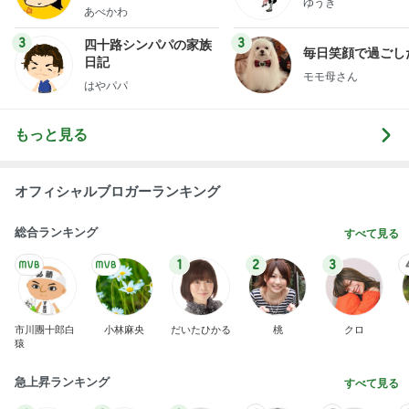
ゆうき
あべかわ
3
3
四十路シンパパの家族
毎日笑顔で過ごし
日記
モモ母さん
はやパパ
もっと見る
オフィシャルブロガーランキング
総合ランキング
すべて見る
1
2
3
市川團十郎白
小林麻央
だいたひかる
桃
クロ
猿
急上昇ランキング
すべて見る