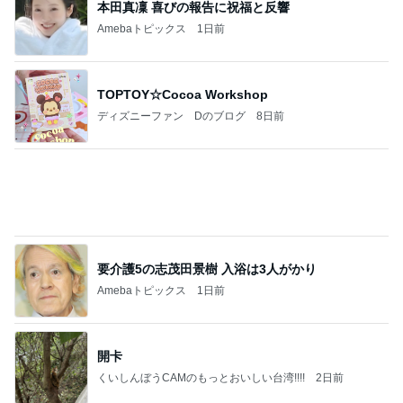
本田真凜 喜びの報告に祝福と反響
Amebaトピックス
1日前
TOPTOY☆Cocoa Workshop
ディズニーファン Dのブログ
8日前
要介護5の志茂田景樹 入浴は3人がかり
Amebaトピックス
1日前
開卡
くいしんぼうCAMのもっとおいしい台湾!!!!
2日前