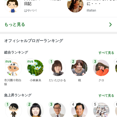
オフィシャルブロガーランキング
総合ランキング
すべて見る
1
2
3
市川團十郎白
小林麻央
だいたひかる
桃
クロ
猿
急上昇ランキング
すべて見る
1
2
3
4
5
AKB48
たんぽぽ川村
北村総一朗
北別府学
OCHA NORM
エミコ
A
新登場ランキング
すべて見る