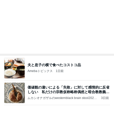
夫と息子の横で食べたコストコ品
Amebaトピックス
1日前
価値観の違いによる「失敗」に対して感情的に反省
しない 私だけの宗教仮称略称偶然と暗合教教義候
補
ムカシオナガザルのwesternblack brain stool2024
3日前
年（令和6）11月25日以来減酒断煙再開ムカシオナ
ガザル