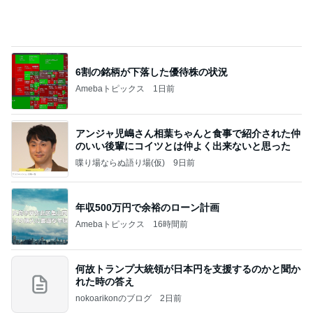
6割の銘柄が下落した優待株の状況
Amebaトピックス
1日前
アンジャ児嶋さん相葉ちゃんと食事で紹介された仲
のいい後輩にコイツとは仲よく出来ないと思った
喋り場ならぬ語り場(仮)
9日前
年収500万円で余裕のローン計画
Amebaトピックス
16時間前
何故トランプ大統領が日本円を支援するのかと聞か
れた時の答え
nokoarikonのブログ
2日前
だいたの夫 息子に拒まれ少し安心
Amebaトピックス
1日前