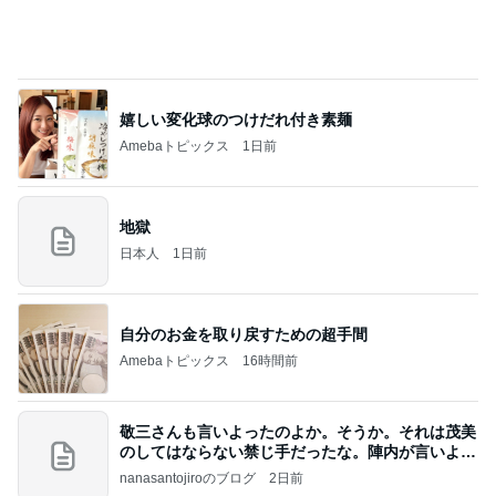
嬉しい変化球のつけだれ付き素麺
Amebaトピックス
1日前
地獄
日本人
1日前
自分のお金を取り戻すための超手間
Amebaトピックス
16時間前
敬三さんも言いよったのよか。そうか。それは茂美
のしてはならない禁じ手だったな。陣内が言いよる
のよ
nanasantojiroのブログ
2日前
私達の味方でいてくれた義姉の言葉
Amebaトピックス
1日前