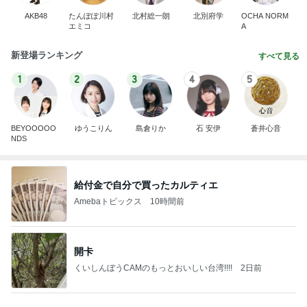
1
2
3
4
5
BEYOOOOO
ゆうこりん
島倉りか
石 安伊
蒼井心音
NDS
給付金で自分で買ったカルティエ
Amebaトピックス
10時間前
開卡
くいしんぼうCAMのもっとおいしい台湾!!!!
2日前