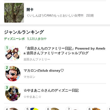
ジャンルランキング
ディズニーレポ
5,120人参加中
1
「吉田さんちのファミリー日記」Powered by Ameb
a 吉田さんファミリーオフィシャルブログ
吉田さんファミリー
2
マカロンのclub disney♡
マカロン
3
☆やまあこ☆さんのディズニー日記
☆やまあこ☆
4
5
6
7
8
日々是甘露2〜
れこたんのデ
I＆Cママ 我
ととちゃんの
田舎暮らし40
ディズニー風
ィズニー大好
が家のディズ
イマジネーシ
代主婦の日常
Ꭰ