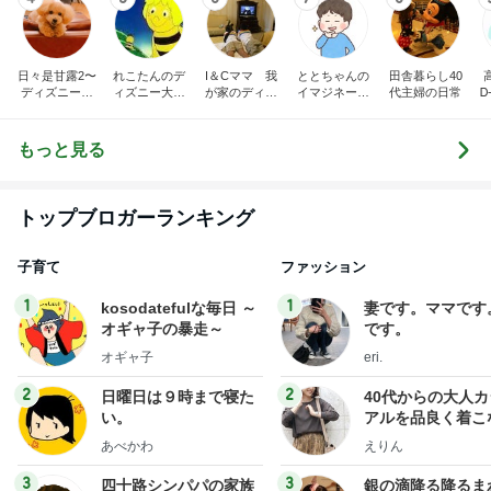
味〜
き♡孫4人
ニー♡ブログ
ョンタイム
もっと見る
トップブロガーランキング
子育て
ファッション
1
1
kosodatefulな毎日 ～
妻です。ママです
オギャ子の暴走～
です。
オギャ子
eri.
2
2
日曜日は９時まで寝た
40代からの大人
い。
アルを品良く着こ
ファッションブロ
あべかわ
えりん
3
3
四十路シンパパの家族
銀の滴降る降るま
日記
に・・・
はやパパ
illallan
もっと見る