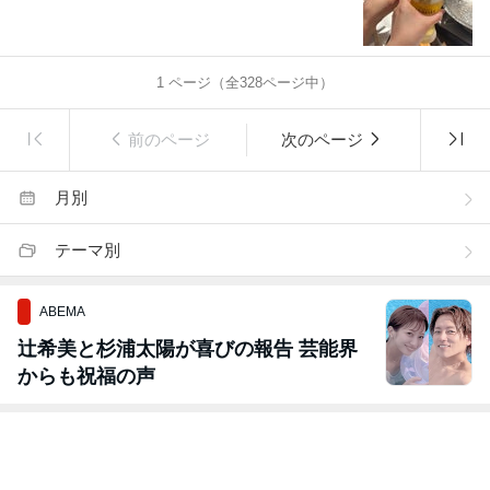
1
ページ（全
328
ページ中）
前のページ
次のページ
月別
テーマ別
ABEMA
辻希美と杉浦太陽が喜びの報告 芸能界
からも祝福の声