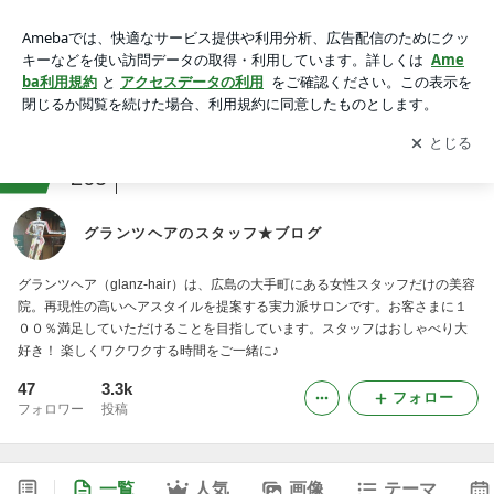
グランツヘアのスタッフ★ブログ
アプリをダウンロードして
ブログの更新通知
を受け取りまし
開く
ょう。
ranking
会社・広報ジャンル
265
グランツヘアのスタッフ★ブログ
グランツヘア（glanz-hair）は、広島の大手町にある女性スタッフだけの美容
院。再現性の高いヘアスタイルを提案する実力派サロンです。お客さまに１
００％満足していただけることを目指しています。スタッフはおしゃべり大
好き！ 楽しくワクワクする時間をご一緒に♪
47
3.3k
フォロー
フォロワー
投稿
一覧
人気
画像
テーマ