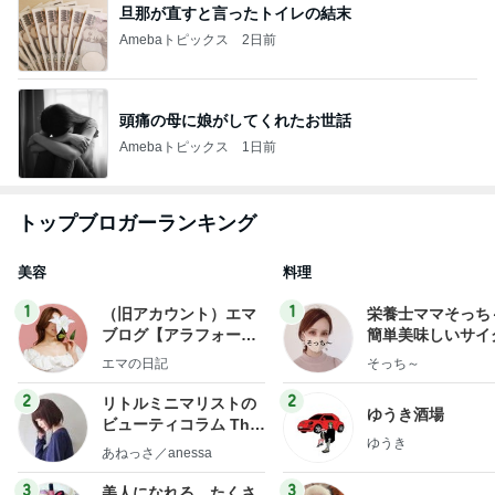
旦那が直すと言ったトイレの結末
Amebaトピックス
2日前
頭痛の母に娘がしてくれたお世話
Amebaトピックス
1日前
トップブロガーランキング
美容
料理
1
1
（旧アカウント）エマ
栄養士ママそっち
ブログ【アラフォー会
簡単美味しいサイ
社売却セカンドライ
献立
エマの日記
そっち～
フ】
2
2
リトルミニマリストの
ゆうき酒場
ビューティコラム The
ゆうき
little minimalist's bea
あねっさ／anessa
uty colum
3
3
美人になれる、たくさ