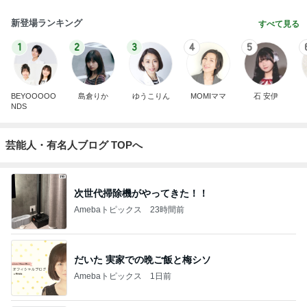
新登場ランキング
すべて見る
1
2
3
4
5
BEYOOOOO
島倉りか
ゆうこりん
MOMIママ
石 安伊
NDS
芸能人・有名人ブログ TOPへ
次世代掃除機がやってきた！！
Amebaトピックス
23時間前
だいた 実家での晩ご飯と梅シソ
Amebaトピックス
1日前