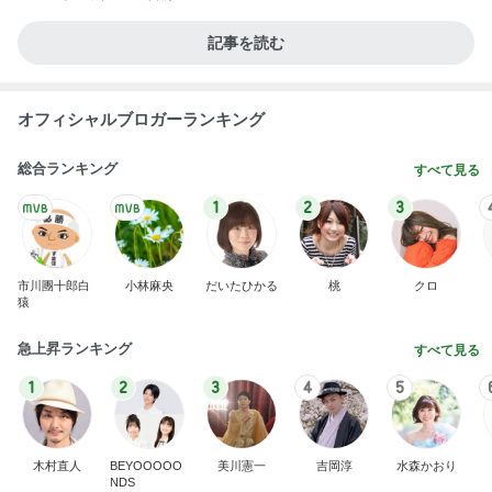
記事を読む
オフィシャルブロガーランキング
総合ランキング
すべて見る
1
2
3
市川團十郎白
小林麻央
だいたひかる
桃
クロ
猿
急上昇ランキング
すべて見る
1
2
3
4
5
木村直人
BEYOOOOO
美川憲一
吉岡淳
水森かおり
NDS