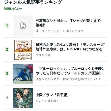
ジャンル人気記事ランキング
映画レビュー
可哀想なひと同士…「Tシャツが乾くまで」
第4話
1
連ドラについてじっくり語るブログ
週末のお楽しみ4コマ漫画！「モンスターズ/
地球外生命体」は、GODZILLAにつながる出
2
世作！
マズル刑事
「ブルーロック」もしブルーロックを実際に
やったら日本だってワールドカップ優勝出来
3
るかもしれません
ゆきがめのシネマ。劇場に映画を観に行こっ！！
中国ドラマ『君子盟』
4
キムチの備忘録♪