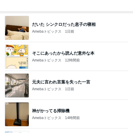
すべて見る
1
2
3
市川團十郎白
小林麻央
だいたひかる
桃
クロ
猿
急上昇ランキング
すべて見る
1
2
3
4
5
デーモン閣下
片岡愛之助
林下清志(ビッ
沢田聖子
金沢克彦
グダディ)
新登場ランキング
すべて見る
1
2
3
4
5
BEYOOOOO
島倉りか
ゆうこりん
石 安伊
蒼井心音