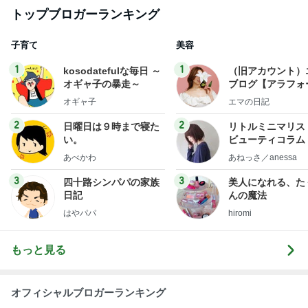
2026/07/28(K) 4本
何でかな？何でだろ？
10日前
平原綾香 父代わり市村正親の言葉
Amebaトピックス
11時間前
悲しすぎて立ち直れない。
クロオフィシャルブログPowered by Ameba
21時間前
高橋英樹 山荘で発見した夏の紅葉
Amebaトピックス
12時間前