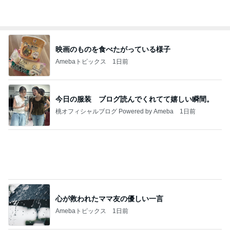
願いを込めて応募した新たなプレビュー
Amebaトピックス
1日前
20260803 鬼郁隊4人衆で中ちゃん釣行 写メ
中ちゃんのブログ
1日前
危険水域に達したアラフォーの体重
Amebaトピックス
10時間前
【ヤマハ発動機】～トートバック～【三越伊勢丹】