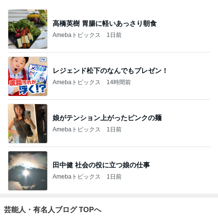
藤あや子「熱湯が」火傷に心配の声
Amebaトピックス
1日前
悲しすぎて立ち直れない。
クロオフィシャルブログPowered by Ameba
21時間前
｢海のはじまり｣子役の現在に｢美人さん｣
Amebaトピックス
2日前
2026/07/28(K) 4本
何でかな？何でだろ？
10日前
ジャンルランキング