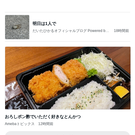
インターン面接3
四コマ戦士 パパ戦記
7日前
水森かおり 祖父になった先輩歌手
Amebaトピックス
13時間前
記事を読む