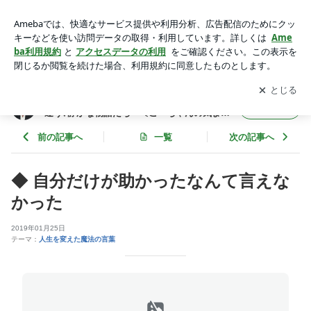
◆ 自分だけが助かったなんて言えなかった | 人生を変えた魔法
の言葉 ～癒しと気づきに出逢う､静かな物語たち～〔こ～ちゃ
アプリをダウンロードして
ブログの更新通知
を受け取りまし
開く
んの気まぐれ日記〕
ょう。
人生を変えた魔法の言葉 ～癒しと気づきに出
フォロー
逢う､静かな物語たち～〔こ～ちゃんの気まぐ
れ日記〕
前の記事へ
一覧
次の記事へ
◆ 自分だけが助かったなんて言えな
かった
2019年01月25日
テーマ：
人生を変えた魔法の言葉