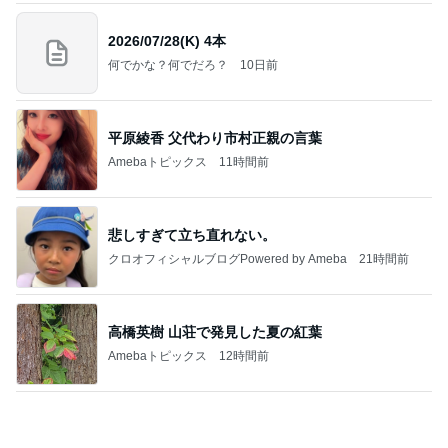
す｡
最後の悪あがき
2日前
550円で食べられる豚汁の朝定食
Amebaトピックス
2日前
きっと高市ってこの時代に嘘、誤魔化し、はぐらか
しても【バレない】【通用する】とでも思ってたん
だろ
広報 いぬねこ本舗
9日前
だいた 母の退院に向け部屋を片付け
Amebaトピックス
1日前