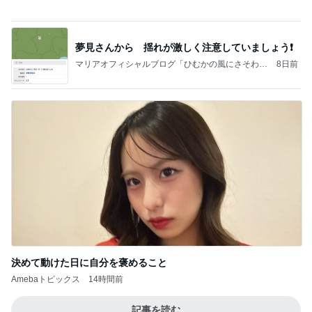
あいのりクロ 図々しい人って、こういう人？
勝手に考察
2日前
娘がニッコニコだった素敵な展示
Amebaトピックス
1日前
記事を読む