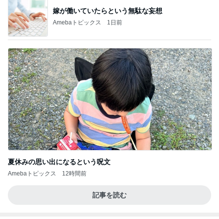
NDS
とても心に残った学生の発表
Amebaトピックス
10時間前
横浜SOGOうまいもの大会
nanaオフィシャルブログ Powered by Ameba
11日前
堀ちえみ めちゃくちゃ遅めの夕飯
Amebaトピックス
10時間前