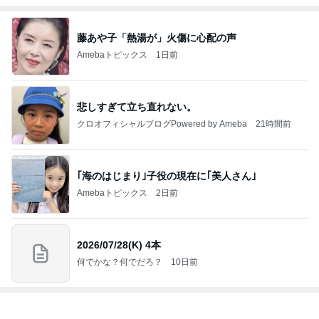
ヨーロッパからお届け
6,541人参加中
1
ロンドンあれこれ
hancha007
2
イギリス毒舌日記
wiltomo
3
スコットランドひきこもり日記
Norizo
4
5
6
7
8
ええかげん英
おじょーず！L
スコットラン
60才 女ひとり
みんのドイツ
国田舎暮らし
ife☆in スイス
ドは今日も曇
でイギリスに
日記
り空
移住
もっと見る