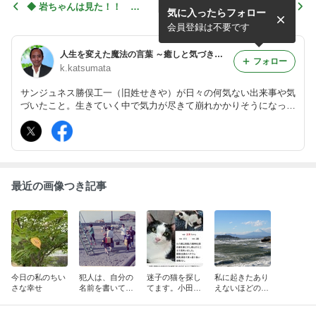
◆ 岩ちゃんは見た！！
カバラシリーズの違いって何
気に入ったらフォロー
「こうちゃんの不可解な行動
ですか？
!！こうちゃんの、“ふー”」
会員登録は不要です
人生を変えた魔法の言葉 ～癒しと気づきに出逢う､静かな物語たち～〔こ～ちゃんの気まぐれ日記〕
フォロー
k.katsumata
サンジュネス勝俣工一（旧姓せきや）が日々の何気ない出来事や気
づいたこと。生きていく中で気力が尽きて崩れかかりそうになった
とき、方向を失い迷っていたとき、さまざまな場面に出会い支えら
れた言葉、感動させられた言葉を送り続けたいと思います。
最近の画像つき記事
今日の私のちい
犯人は、自分の
迷子の猫を探し
私に起きたあり
さな幸せ
名前を書いてい
てます。小田原
えないほどの奇
ました(^^)
市小八幡３丁目
跡！（実話）
に近い人が見て