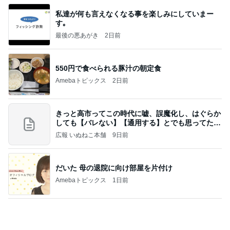
株主優待を楽しんで～tasayuryのブログ
14日前
塩が少なくて美味しい玄米おにぎり
Amebaトピックス
1日前
業務用アイスどこに売ってる？ロッテやタカナシ等
安い市販の2リットルアイスは業務スーパーやシャ
トレ
AKO | Smart Life
8日前
毎日のヘアセットでサロン級艶髪
Amebaトピックス
1日前