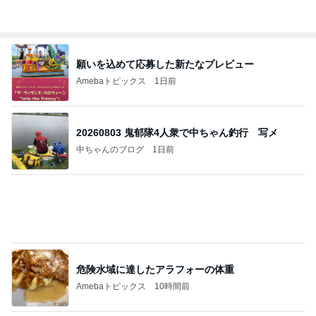
秋野暢子 25年ぶり夫婦役と再会
Amebaトピックス
1日前
ポップマートDIMOO×ピクサー☆
ディズニーファン Dのブログ
7日前
特盛W丼を頼んだら出てきた愛情盛り
Amebaトピックス
1日前
すべての賭けが集まりました…そしてアメリカ国民