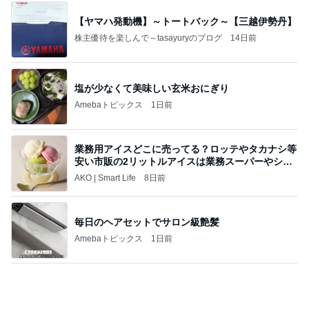
が現金を引き出しています。
心の道標【旧：ヤ～ベェのブログ】
1日前
カレーのはずがタンドリーチキン
Amebaトピックス
1日前
《3年連続》瑶子さま 懇意の高級カーディーラー
協賛のイベントにご出席…宮内庁が懸念する“熱心
すぎ
hirokoの✿Love＆Awakening✿
8日前
男性陣が戻るまでの私の勉強時間
Amebaトピックス
1日前