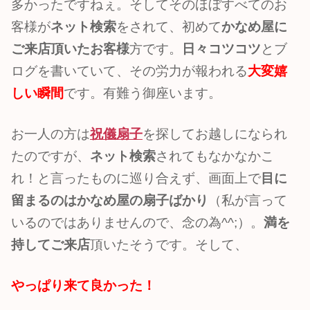
多かったですねぇ。そしてそのほぼすべてのお
客様が
ネット検索
をされて、初めて
かなめ屋に
ご来店頂いたお客様
方です。
日々コツコツ
とブ
ログを書いていて、その労力が報われる
大変嬉
しい瞬間
です。有難う御座います。
お一人の方は
祝儀扇子
を探してお越しになられ
たのですが、
ネット検索
されてもなかなかこ
れ！と言ったものに巡り合えず、画面上で
目に
留まるのはかなめ屋の扇子ばかり
（私が言って
いるのではありませんので、念の為^^;）。
満を
持してご来店
頂いたそうです。そして、
やっぱり来て良かった！