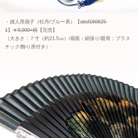
・婦人用扇子（牡丹/ブルー系）【
absf160625-
1
】
￥9,000+税
【完売】
（大きさ：７寸（約21.5㎝）/扇面：絹張り/親骨：プラス
チック/飾り房付き）