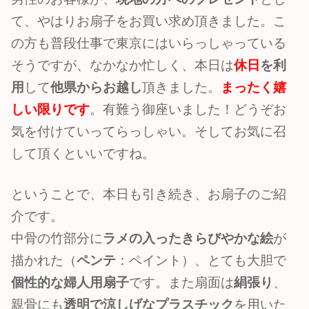
て、やはりお扇子をお買い求め頂きました。こ
の方も普段仕事で東京にはいらっしゃっている
そうですが、なかなか忙しく、本日は
休日
を利
用
して
他県からお越し
頂きました。
まったく嬉
しい限りです
。有難う御座いました！どうぞお
気を付けていってらっしゃい。そしてお気に召
して頂くといいですね。
ということで、本日も引き続き、お扇子のご紹
介です。
中骨の竹部分に
ラメの入ったきらびやかな絵
が
描かれた（
ペンテ
：ペイント）、とても大胆で
個性的な婦人用扇子
です。また扇面は
絹張り
、
親骨にも
透明で涼しげなプラスチック
を用いた