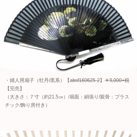
・婦人用扇子（牡丹/黒系）【
absf160625-2
】
￥9,000+税
【完売】
（大きさ：７寸（約21.5㎝）/扇面：絹張り/親骨：プラス
チック/飾り房付き）