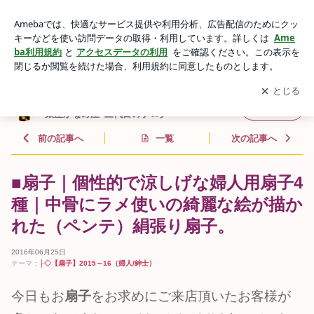
■扇子｜個性的で涼しげな婦人用扇子4種｜中骨にラメ使いの
綺麗な絵が描かれた（ペンテ）絹張り扇子。 | べっ甲かんざ
アプリをダウンロードして
ブログの更新通知
を受け取りまし
開く
し･髪飾り･和装小物の専門店｜銀座かなめ屋･三代目のブログ
ょう。
べっ甲かんざし･髪飾り･和装小物の専門店｜
フォロー
銀座かなめ屋･三代目のブログ
前の記事へ
一覧
次の記事へ
■扇子｜個性的で涼しげな婦人用扇子4
種｜中骨にラメ使いの綺麗な絵が描か
れた（ペンテ）絹張り扇子。
2016年06月25日
テーマ：
├◇【扇子】2015～16（婦人/紳士）
今日もお
扇子
をお求めにご来店頂いたお客様が