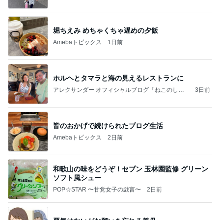
前。」powered by Ameba
堀ちえみ めちゃくちゃ遅めの夕飯
Amebaトピックス
1日前
ホルヘとタマラと海の見えるレストランに
アレクサンダー オフィシャルブログ「ねこのしっ
3日前
ぽ欲しいな」Powered by Ameba
皆のおかげで続けられたブログ生活
Amebaトピックス
2日前
和歌山の味をどうぞ！セブン 玉林園監修 グリーン
ソフト風シュー
POP☆STAR 〜甘党女子の戯言〜
2日前