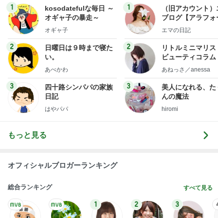
1
1
kosodatefulな毎日 ～
（旧アカウント）
オギャ子の暴走～
ブログ【アラフォ
社売却セカンドラ
オギャ子
エマの日記
フ】
2
2
日曜日は９時まで寝た
リトルミニマリス
い。
ビューティコラム 
little minimalist'
あべかわ
あねっさ／anessa
uty colum
3
3
四十路シンパパの家族
美人になれる、た
日記
んの魔法
はやパパ
hiromi
もっと見る
オフィシャルブロガーランキング
総合ランキング
すべて見る
1
2
3