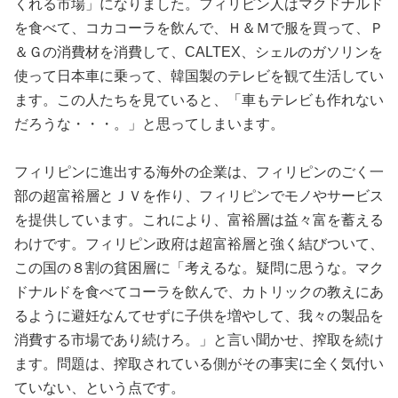
くれる市場」になりました。フィリピン人はマクドナルド
を食べて、コカコーラを飲んで、Ｈ＆Ｍで服を買って、Ｐ
＆Ｇの消費材を消費して、CALTEX、シェルのガソリンを
使って日本車に乗って、韓国製のテレビを観て生活してい
ます。この人たちを見ていると、「車もテレビも作れない
だろうな・・・。」と思ってしまいます。
フィリピンに進出する海外の企業は、フィリピンのごく一
部の超富裕層とＪＶを作り、フィリピンでモノやサービス
を提供しています。これにより、富裕層は益々富を蓄える
わけです。フィリピン政府は超富裕層と強く結びついて、
この国の８割の貧困層に「考えるな。疑問に思うな。マク
ドナルドを食べてコーラを飲んで、カトリックの教えにあ
るように避妊なんてせずに子供を増やして、我々の製品を
消費する市場であり続けろ。」と言い聞かせ、搾取を続け
ます。問題は、搾取されている側がその事実に全く気付い
ていない、という点です。