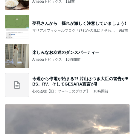
Amebaトピックス
1日前
夢見さんから 揺れが激しく注意していましょう❗️
マリアオフィシャルブログ「ひむかの風にさそわれ
9日前
て」Powered by Ameba
楽しみなお友達のダンスパーティー
Amebaトピックス
16時間前
今週から停電が始まる?! 片山さつき大臣の警告がE
BS、RV、そしてGESARA宣言が⁈
心の道標【旧：ヤ～ベェのブログ】
18時間前