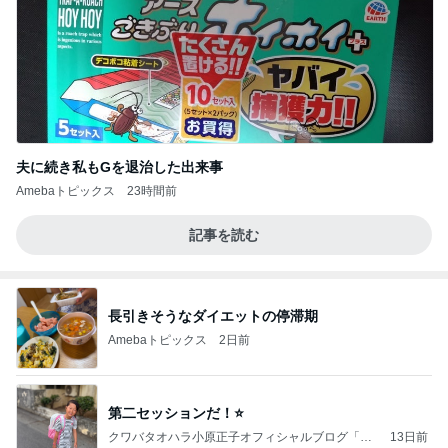
夫に続き私もGを退治した出来事
Amebaトピックス
23時間前
記事を読む
長引きそうなダイエットの停滞期
Amebaトピックス
2日前
第二セッションだ！⭐️
クワバタオハラ小原正子オフィシャルブログ「女
13日前