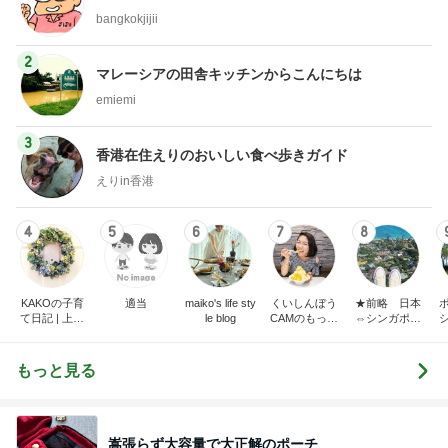
bangkokjijii
2
マレーシアの田舎キッチンからこんにちは
emiemi
3
香港在住えりのおいしい食べ歩きガイド
えりin香港
4
5
6
7
8
KAKOの子育
適当
maiko's life sty
くいしんぼう
★前略 日本
て日記 | 上海
le blog
CAMのもっと
⇔シンガポー
駐在からシン
おいしい台
ル 二拠点生活
ガポール駐在
湾!!!!
はじめました
へ。ときどき
★
もっと見る
さいたま。
嵩張らず大容量で大正解のポーチ