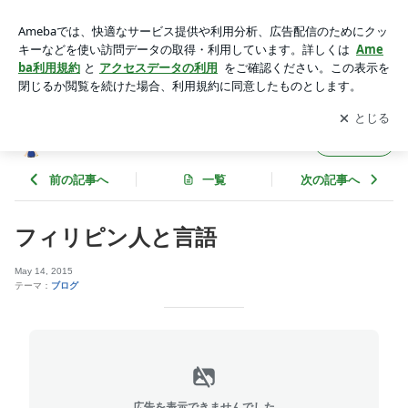
フィリピン人と言語 | 猿の惑星 PLANET OF APES
アプリをダウンロードして
ブログの更新通知
を受け取りまし
開く
ょう。
猿の惑星 PLANET OF APES
フォロー
前の記事へ
一覧
次の記事へ
フィリピン人と言語
May 14, 2015
テーマ：
ブログ
広告を表示できませんでした