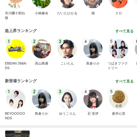
市川團十郎白
小林麻央
だいたひかる
桃
クロ
猿
急上昇ランキング
すべて見る
1
2
3
4
5
EBiDAN 39&Ki
高山善廣
こいたん
島倉りか
つばきファク
DS
トリー
新登場ランキング
すべて見る
1
2
3
4
5
BEYOOOOO
島倉りか
ゆうこりん
石 安伊
蒼井心音
NDS