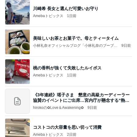
川崎希 長女と選んだ可愛いお守り
Amebaトピックス
1日前
美味しいお茶とお菓子で。母とティータイム
小林礼奈オフィシャルブログ「小林礼奈のブーブー
9日前
ブログ」Powered by Ameba
桃の香料が強くて失敗したルイボス
Amebaトピックス
1日前
《3年連続》瑶子さま 懇意の高級カーディーラー
協賛のイベントにご出席…宮内庁が懸念する“熱心
すぎ
hirokoの✿Love＆Awakening✿
9日前
コストコの大容量を思い切って消費
Amebaトピックス
2日前