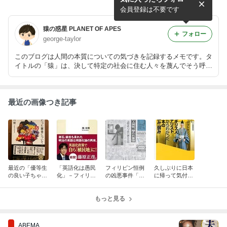
華系フィリピン人）
す・・・？
会員登録は不要です
猿の惑星 PLANET OF APES
フォロー
george-taylor
このブログは人間の本質についての気づきを記録するメモです。タ
イトルの「猿」は、決して特定の社会に住む人々を蔑んでそう呼ん
でいるわけではありません。そもそも人間は本質的に猿とあまり変
わらない、ということをタイトルで示しているに過ぎません。
最近の画像つき記事
最近の「優等生
「英語化は愚民
フィリピン恒例
久しぶりに日本
の良い子ちゃ
化」－フィリピ
の凶悪事件「邦
に帰って気付い
ん」タイプの子
ンの例に見る
人男性、撃たれ
たこと・・・。
が書いた「君が
「愚民化」
重傷！」
手にするはずだ
もっと見る
った黄金につい
て」を読んで
ABEMA